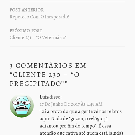
NAVEGAÇÃO
DE
POST ANTERIOR
Repeteco Com O Inesperado!
POST
PRÓXIMO POST
Cliente 231 – “O Veterinário”
3 COMENTÁRIOS EM
“
CLIENTE 230 – “O
PRECIPITADO”
”
Luiz
disse:
17 De Junho De 2017 Às 2:49 AM
Taí a prova do que a gente vê nos relatos
aqui: Nada de “gozou, o relógio já
adiantou pro fim do tempo”. É essa
atenção que cativa até quem está (ainda)