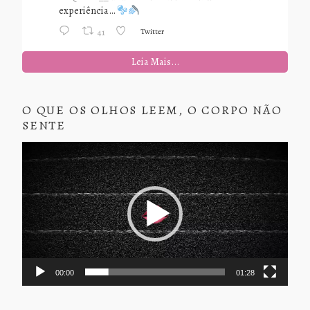
experiência…
Twitter
41
Leia Mais...
O QUE OS OLHOS LEEM, O CORPO NÃO
SENTE
Tocador
de
vídeo
00:00
01:28