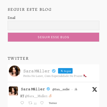
SEGUIR ESTE BLOG
Email
TWITTER
𝚂𝚊𝚛𝚊 𝙼ü𝚕𝚕𝚎𝚛
Seguir
Perita No Lazer, Com Especialidade No Prazer
𝚂𝚊𝚛𝚊 𝙼ü𝚕𝚕𝚎𝚛
@sara__muller
·
7h
RT
@Sara__Muller
:
Twitter
22