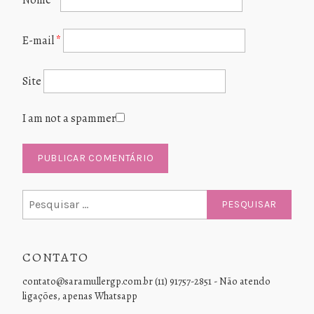
E-mail
*
Site
I am not a spammer
Pesquisar
por:
CONTATO
contato@saramullergp.com.br (11) 91757-2851 - Não atendo
ligações, apenas Whatsapp