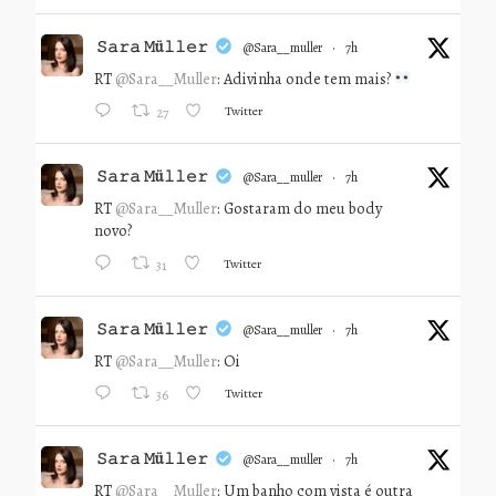
𝚂𝚊𝚛𝚊 𝙼ü𝚕𝚕𝚎𝚛
@sara__muller
·
7h
RT
@Sara__Muller
: Adivinha onde tem mais?
Twitter
27
𝚂𝚊𝚛𝚊 𝙼ü𝚕𝚕𝚎𝚛
@sara__muller
·
7h
RT
@Sara__Muller
: Gostaram do meu body
novo?
Twitter
31
𝚂𝚊𝚛𝚊 𝙼ü𝚕𝚕𝚎𝚛
@sara__muller
·
7h
RT
@Sara__Muller
: Oi
Twitter
36
𝚂𝚊𝚛𝚊 𝙼ü𝚕𝚕𝚎𝚛
@sara__muller
·
7h
RT
@Sara__Muller
: Um banho com vista é outra