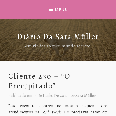
Ir
Para
MENU
Conteúdo
Diário Da Sara Müller
Bem vindos ao meu mundo secreto…
Cliente 230 – “O
Precipitado”
Publicado em
15 De Junho De 2017
por
Sara Müller
Esse encontro ocorreu no mesmo esquema dos
atendimentos na
Red
Week
. Eu precisava estar em