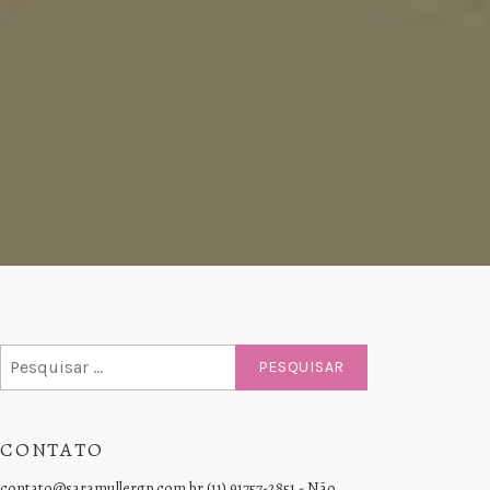
Pesquisar
por:
CONTATO
contato@saramullergp.com.br (11) 91757-2851 - Não