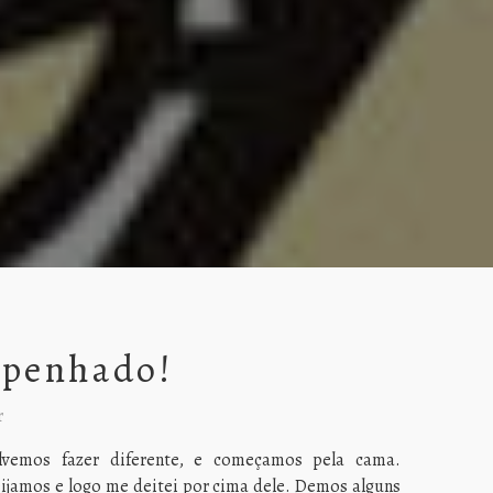
penhado!
r
lvemos fazer diferente, e começamos pela cama.
jamos e logo me deitei por cima dele. Demos alguns