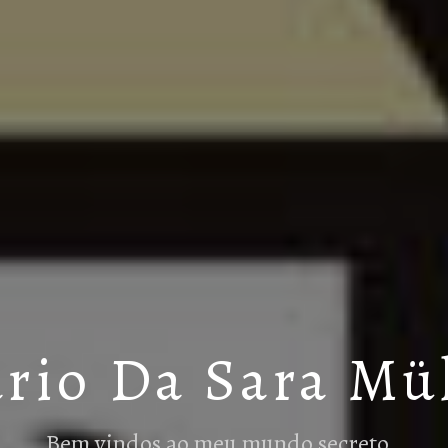
rio Da Sara Mü
Bem vindos ao meu mundo secreto…