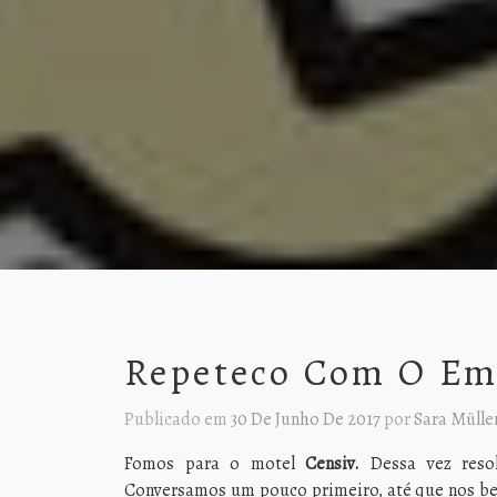
Repeteco Com O Em
Publicado em
30 De Junho De 2017
por
Sara Mülle
Fomos para o motel
Censiv.
Dessa vez reso
Conversamos um pouco primeiro, até que nos bei