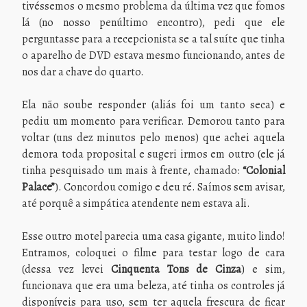
tivéssemos o mesmo problema da última vez que fomos
lá (no nosso penúltimo encontro), pedi que ele
perguntasse para a recepcionista se a tal suíte que tinha
o aparelho de DVD estava mesmo funcionando, antes de
nos dar a chave do quarto.
Ela não soube responder (aliás foi um tanto seca) e
pediu um momento para verificar. Demorou tanto para
voltar (uns dez minutos pelo menos) que achei aquela
demora toda proposital e sugeri irmos em outro (ele já
tinha pesquisado um mais à frente, chamado:
“Colonial
Palace”
). Concordou comigo e deu ré. Saímos sem avisar,
até porquê a simpática atendente nem estava ali.
Esse outro motel parecia uma casa gigante, muito lindo!
Entramos, coloquei o filme para testar logo de cara
(dessa vez levei
Cinquenta Tons de Cinza
) e sim,
funcionava que era uma beleza, até tinha os controles já
disponíveis para uso, sem ter aquela frescura de ficar