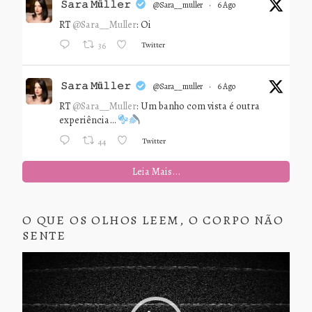
𝚂𝚊𝚛𝚊 𝙼ü𝚕𝚕𝚎𝚛
@sara__muller
·
6 Ago
RT
@Sara__Muller
: Oi
Twitter
36
𝚂𝚊𝚛𝚊 𝙼ü𝚕𝚕𝚎𝚛
@sara__muller
·
6 Ago
RT
@Sara__Muller
: Um banho com vista é outra
experiência…
Twitter
44
Leia Mais...
O QUE OS OLHOS LEEM, O CORPO NÃO
SENTE
Tocador
de
vídeo