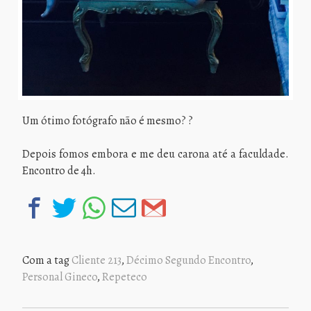
Um ótimo fotógrafo não é mesmo? ?
Depois fomos embora e me deu carona até a faculdade.
Encontro de 4h.
Com a tag
Cliente 213
,
Décimo Segundo Encontro
,
Personal Gineco
,
Repeteco
NAVEGAÇÃO