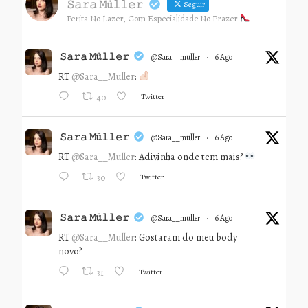
𝚂𝚊𝚛𝚊 𝙼ü𝚕𝚕𝚎𝚛
Seguir
Perita No Lazer, Com Especialidade No Prazer
𝚂𝚊𝚛𝚊 𝙼ü𝚕𝚕𝚎𝚛
@sara__muller
·
6 Ago
RT
@Sara__Muller
:
Twitter
40
𝚂𝚊𝚛𝚊 𝙼ü𝚕𝚕𝚎𝚛
@sara__muller
·
6 Ago
RT
@Sara__Muller
: Adivinha onde tem mais?
Twitter
30
𝚂𝚊𝚛𝚊 𝙼ü𝚕𝚕𝚎𝚛
@sara__muller
·
6 Ago
RT
@Sara__Muller
: Gostaram do meu body
novo?
Twitter
31