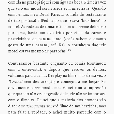
comida no prato já fiquei com água na boca! Primeira vez
que vejo um motel servir arroz sem miséria rs. Quando
comi então, meu Deus! Parecia comida de restaurante
de tão gostosa! ? (Pedi algo que levava “brasileiro” no
nome). As rodelas de tomate tinham um creme delicioso
por cima, havia um ovo frito por cima da carne, e
pasteizinhos de banana junto (vocês sabem o quanto
gosto de uma banana, né?! Rs). A cozinheira daquele
motel estava mesmo de parabéns! ??
Conversamos bastante enquanto eu comia (continuou
com a entrevista), e depois que escovei os dentes,
voltamos para a cama. Dei play no filme, mas dessa vez o
Personal
nem deu atenção, e começou a me beijar. Eu
obviamente correspondi, mas fiquei com a impressão
que quando não era sugestão dele, ele não se importava
com o filme rs. Eu sei que a maioria dos homens vão
dizer que
“Cinquenta Tons”
é filme de mulherzinha, mas
para falar a verdade, o achei muito parecido com o