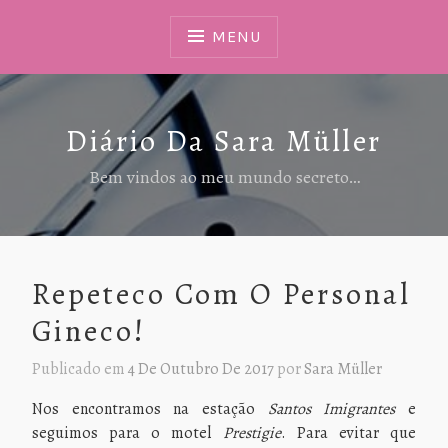
Ir
Para
MENU
Conteúdo
Diário Da Sara Müller
Bem vindos ao meu mundo secreto…
Repeteco Com O Personal
Gineco!
Publicado em
4 De Outubro De 2017
por
Sara Müller
Nos encontramos na estação
Santos Imigrantes
e
seguimos para o motel
Prestigie
. Para evitar que