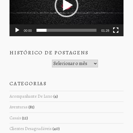
00:00
01:28
HISTÓRICO DE POSTAGENS
Histórico de Postagens
CATEGORIAS
Acompanhante De Luxo
(4)
Aventuras
(81)
Casais
(12)
Clientes Desagradáveis
(40)