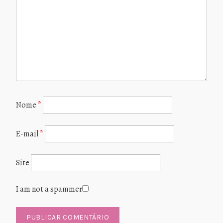
Nome
*
E-mail
*
Site
I am not a spammer