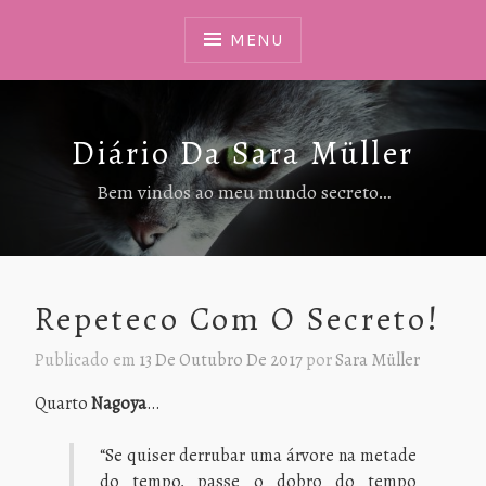
Ir
Para
MENU
Conteúdo
Diário Da Sara Müller
Bem vindos ao meu mundo secreto…
Repeteco Com O Secreto!
Publicado em
13 De Outubro De 2017
por
Sara Müller
Quarto
Nagoya
…
“Se quiser derrubar uma árvore na metade
do tempo, passe o dobro do tempo