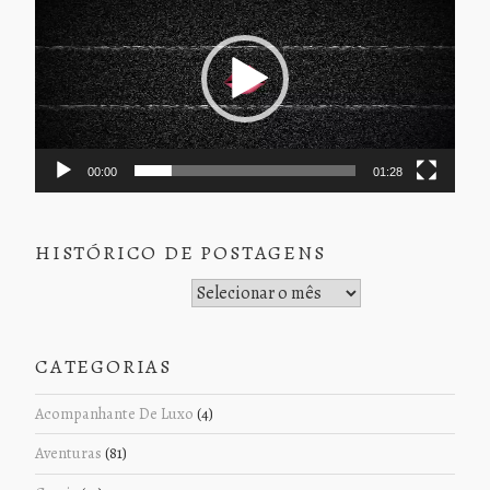
vídeo
00:00
01:28
HISTÓRICO DE POSTAGENS
Histórico de Postagens
CATEGORIAS
Acompanhante De Luxo
(4)
Aventuras
(81)