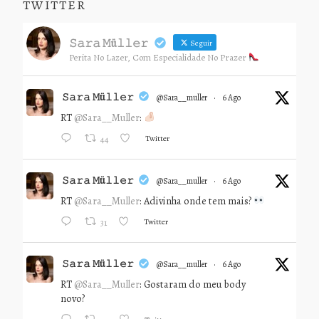
TWITTER
𝚂𝚊𝚛𝚊 𝙼ü𝚕𝚕𝚎𝚛
Seguir
Perita No Lazer, Com Especialidade No Prazer
𝚂𝚊𝚛𝚊 𝙼ü𝚕𝚕𝚎𝚛
@sara__muller
·
6 Ago
RT
@Sara__Muller
:
Twitter
44
𝚂𝚊𝚛𝚊 𝙼ü𝚕𝚕𝚎𝚛
@sara__muller
·
6 Ago
RT
@Sara__Muller
: Adivinha onde tem mais?
Twitter
31
𝚂𝚊𝚛𝚊 𝙼ü𝚕𝚕𝚎𝚛
@sara__muller
·
6 Ago
RT
@Sara__Muller
: Gostaram do meu body
novo?