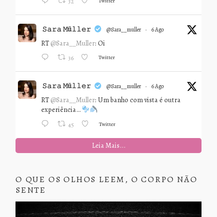
Twitter
32
𝚂𝚊𝚛𝚊 𝙼ü𝚕𝚕𝚎𝚛
@sara__muller
·
6 Ago
RT
@Sara__Muller
: Oi
Twitter
36
𝚂𝚊𝚛𝚊 𝙼ü𝚕𝚕𝚎𝚛
@sara__muller
·
6 Ago
RT
@Sara__Muller
: Um banho com vista é outra
experiência…
Twitter
45
Leia Mais...
O QUE OS OLHOS LEEM, O CORPO NÃO
SENTE
Tocador
de