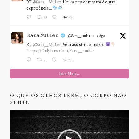
RT
@Sara__Muller
: Um banho com vista é outra
experiência…
Twitter
38
𝚂𝚊𝚛𝚊 𝙼ü𝚕𝚕𝚎𝚛
@sara__muller
·
4 Ago
RT
@Sara__Muller
: Vem assistir completo
Https://onlyfans.com/sara__muller
Twitter
39
Leia Mais...
O QUE OS OLHOS LEEM, O CORPO NÃO
SENTE
Tocador
de
vídeo