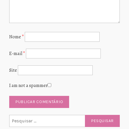
Nome
*
E-mail
*
Site
I am not a spammer
Pesquisar
por: