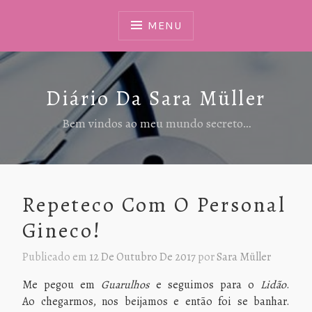
Ir
Para
MENU
Conteúdo
Diário Da Sara Müller
Bem vindos ao meu mundo secreto…
Repeteco Com O Personal
Gineco!
Publicado em
12 De Outubro De 2017
por
Sara Müller
Me pegou em
Guarulhos
e seguimos para o
Lidão
.
Ao chegarmos, nos beijamos e então foi se banhar.