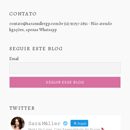
CONTATO
contato@saramullergp.com.br (11) 91757-2851 - Não atendo
ligações, apenas Whatsapp
SEGUIR ESTE BLOG
Email
TWITTER
𝚂𝚊𝚛𝚊 𝙼ü𝚕𝚕𝚎𝚛
Seguir
Perita No Lazer, Com Especialidade No Prazer