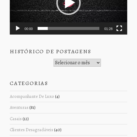
00:00
01:28
HISTÓRICO DE POSTAGENS
Histórico de Postagens
CATEGORIAS
Acompanhante De Luxo
(4)
Aventuras
(81)
Casais
(12)
Clientes Desagradáveis
(40)