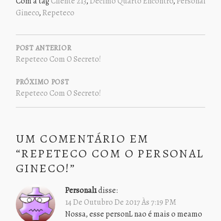
Com a tag
Cliente 213
,
Décimo Quarto Encontro
,
Personal
Gineco
,
Repeteco
NAVEGAÇÃO
DE
POST ANTERIOR
Repeteco Com O Secreto!
POST
PRÓXIMO POST
Repeteco Com O Secreto!
UM COMENTÁRIO EM
“
REPETECO COM O PERSONAL
GINECO!
”
Personal1
disse:
14 De Outubro De 2017 Às 7:19 PM
Nossa, esse personL nao é mais o meamo