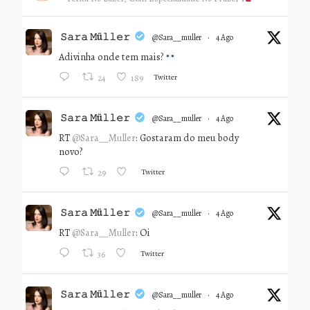
𝚂𝚊𝚛𝚊 𝙼ü𝚕𝚕𝚎𝚛
@sara__muller
·
4 Ago
Adivinha onde tem mais?
Twitter
24
189
𝚂𝚊𝚛𝚊 𝙼ü𝚕𝚕𝚎𝚛
@sara__muller
·
4 Ago
RT
@Sara__Muller
: Gostaram do meu body
novo?
Twitter
29
𝚂𝚊𝚛𝚊 𝙼ü𝚕𝚕𝚎𝚛
@sara__muller
·
4 Ago
RT
@Sara__Muller
: Oi
Twitter
36
𝚂𝚊𝚛𝚊 𝙼ü𝚕𝚕𝚎𝚛
@sara__muller
·
4 Ago