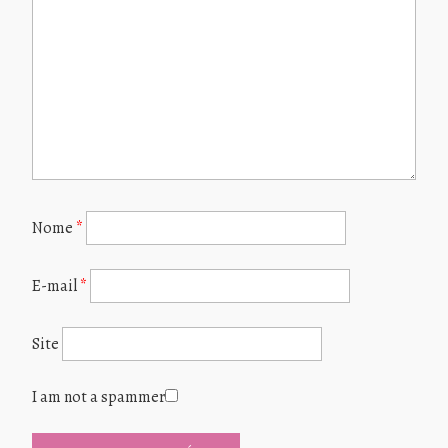
Nome
*
E-mail
*
Site
I am not a spammer