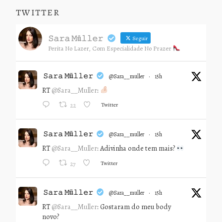
TWITTER
𝚂𝚊𝚛𝚊 𝙼ü𝚕𝚕𝚎𝚛
Seguir
Perita No Lazer, Com Especialidade No Prazer
𝚂𝚊𝚛𝚊 𝙼ü𝚕𝚕𝚎𝚛
@sara__muller
·
15h
RT
@Sara__Muller
:
Twitter
22
𝚂𝚊𝚛𝚊 𝙼ü𝚕𝚕𝚎𝚛
@sara__muller
·
15h
RT
@Sara__Muller
: Adivinha onde tem mais?
Twitter
27
𝚂𝚊𝚛𝚊 𝙼ü𝚕𝚕𝚎𝚛
@sara__muller
·
15h
RT
@Sara__Muller
: Gostaram do meu body
novo?