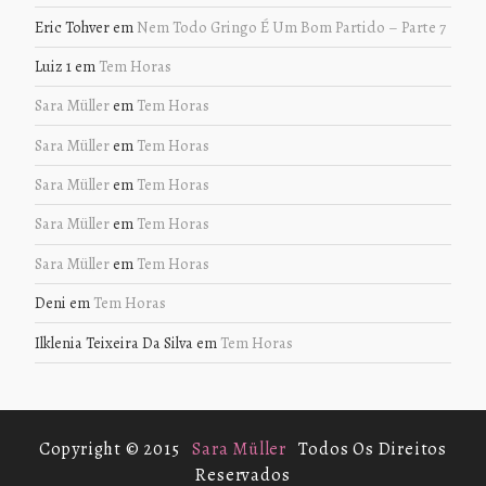
Eric Tohver
em
Nem Todo Gringo É Um Bom Partido – Parte 7
Luiz 1
em
Tem Horas
Sara Müller
em
Tem Horas
Sara Müller
em
Tem Horas
Sara Müller
em
Tem Horas
Sara Müller
em
Tem Horas
Sara Müller
em
Tem Horas
Deni
em
Tem Horas
Ilklenia Teixeira Da Silva
em
Tem Horas
Copyright © 2015
Sara Müller
Todos Os Direitos
Reservados