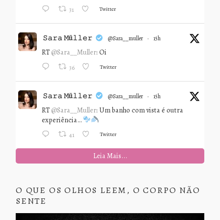
Twitter
31
𝚂𝚊𝚛𝚊 𝙼ü𝚕𝚕𝚎𝚛
@sara__muller
·
15h
RT
@Sara__Muller
: Oi
Twitter
36
𝚂𝚊𝚛𝚊 𝙼ü𝚕𝚕𝚎𝚛
@sara__muller
·
15h
RT
@Sara__Muller
: Um banho com vista é outra
experiência…
Twitter
41
Leia Mais...
O QUE OS OLHOS LEEM, O CORPO NÃO
SENTE
Tocador