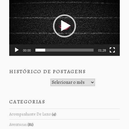
de
vídeo
00:00
01:28
HISTÓRICO DE POSTAGENS
Histórico de Postagens
CATEGORIAS
Acompanhante De Luxo
(4)
Aventuras
(81)