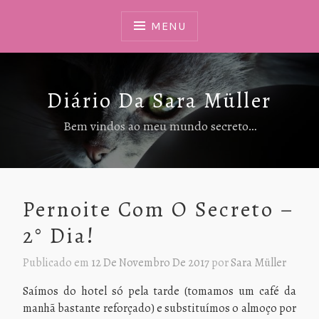
Ir
Para
MENU
Conteúdo
Diário Da Sara Müller
Bem vindos ao meu mundo secreto…
Pernoite Com O Secreto –
2° Dia!
Publicado em
12 De Novembro De 2017
por
Sara Müller
Saímos do hotel só pela tarde (tomamos um café da
manhã bastante reforçado) e substituímos o almoço por