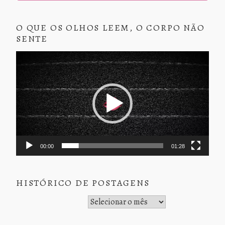
O QUE OS OLHOS LEEM, O CORPO NÃO
SENTE
Tocador
de
vídeo
00:00
01:28
HISTÓRICO DE POSTAGENS
Histórico de Postagens