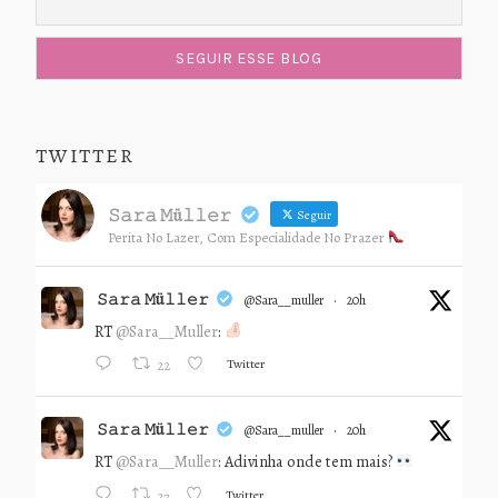
TWITTER
𝚂𝚊𝚛𝚊 𝙼ü𝚕𝚕𝚎𝚛
Seguir
Perita No Lazer, Com Especialidade No Prazer
𝚂𝚊𝚛𝚊 𝙼ü𝚕𝚕𝚎𝚛
@sara__muller
·
20h
RT
@Sara__Muller
:
Twitter
22
𝚂𝚊𝚛𝚊 𝙼ü𝚕𝚕𝚎𝚛
@sara__muller
·
20h
RT
@Sara__Muller
: Adivinha onde tem mais?
Twitter
27