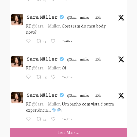
𝚂𝚊𝚛𝚊 𝙼ü𝚕𝚕𝚎𝚛
@sara__muller
·
20h
RT
@Sara__Muller
: Gostaram do meu body
novo?
Twitter
31
𝚂𝚊𝚛𝚊 𝙼ü𝚕𝚕𝚎𝚛
@sara__muller
·
20h
RT
@Sara__Muller
: Oi
Twitter
36
𝚂𝚊𝚛𝚊 𝙼ü𝚕𝚕𝚎𝚛
@sara__muller
·
20h
RT
@Sara__Muller
: Um banho com vista é outra
experiência…
Twitter
41
Leia Mais...