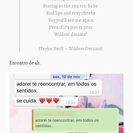
Staring at the sun set, babe
Red lips and rosy cheeks
Say you’ll see me again
Even if it’s just in your
Wildest dreams”
(Taylor Swift – Wildest Dreams)
Encontro de 4h.