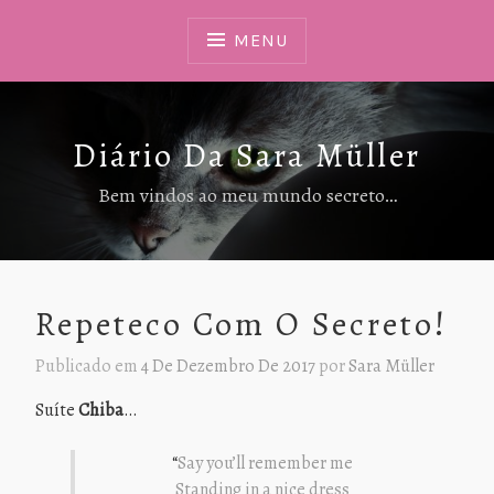
Ir
Para
MENU
Conteúdo
Diário Da Sara Müller
Bem vindos ao meu mundo secreto…
Repeteco Com O Secreto!
Publicado em
4 De Dezembro De 2017
por
Sara Müller
Suíte
Chiba
…
“
Say you’ll remember me
Standing in a nice dress