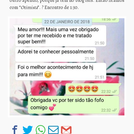
outro apelido, porque já tem no blog rsrs. Então ficamos
com “
Otimista
”. ? Encontro de 1:30.