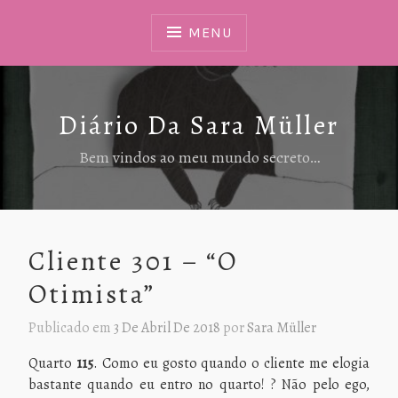
Ir
Para
MENU
Conteúdo
Diário Da Sara Müller
Bem vindos ao meu mundo secreto…
Cliente 301 – “O
Otimista”
Publicado em
3 De Abril De 2018
por
Sara Müller
Quarto
115
. Como eu gosto quando o cliente me elogia
bastante quando eu entro no quarto! ? Não pelo ego,