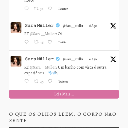
novo?
Twitter
32
𝚂𝚊𝚛𝚊 𝙼ü𝚕𝚕𝚎𝚛
@sara__muller
·
6 Ago
RT
@Sara__Muller
: Oi
Twitter
36
𝚂𝚊𝚛𝚊 𝙼ü𝚕𝚕𝚎𝚛
@sara__muller
·
6 Ago
RT
@Sara__Muller
: Um banho com vista é outra
experiência…
Twitter
45
Leia Mais...
O QUE OS OLHOS LEEM, O CORPO NÃO
SENTE