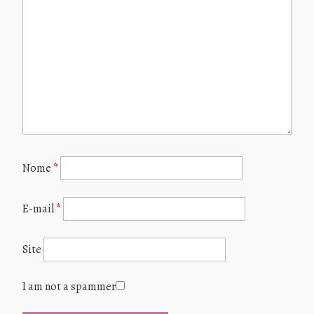
Nome
*
E-mail
*
Site
I am not a spammer