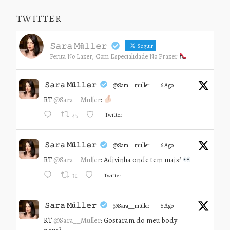
TWITTER
𝚂𝚊𝚛𝚊 𝙼ü𝚕𝚕𝚎𝚛
Seguir
Perita No Lazer, Com Especialidade No Prazer
𝚂𝚊𝚛𝚊 𝙼ü𝚕𝚕𝚎𝚛
@sara__muller
·
6 Ago
RT
@Sara__Muller
:
Twitter
45
𝚂𝚊𝚛𝚊 𝙼ü𝚕𝚕𝚎𝚛
@sara__muller
·
6 Ago
RT
@Sara__Muller
: Adivinha onde tem mais?
Twitter
31
𝚂𝚊𝚛𝚊 𝙼ü𝚕𝚕𝚎𝚛
@sara__muller
·
6 Ago
RT
@Sara__Muller
: Gostaram do meu body