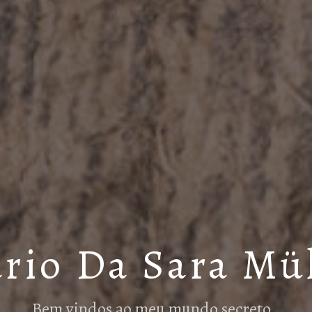
rio Da Sara Mü
Bem vindos ao meu mundo secreto…