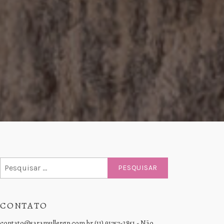
Pesquisar
por:
CONTATO
contato@saramullergp.com.br (11) 91757-2851 - Não