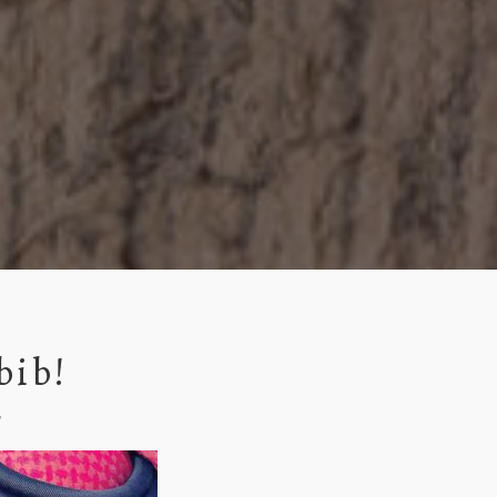
bib!
r