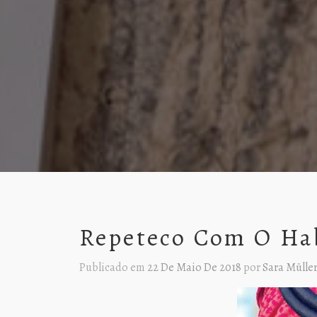
Repeteco Com O Ha
Publicado em
22 De Maio De 2018
por
Sara Mülle