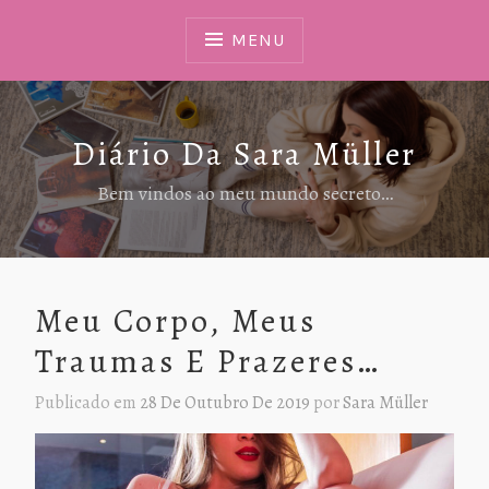
Ir
Para
MENU
Conteúdo
Diário Da Sara Müller
Bem vindos ao meu mundo secreto…
Meu Corpo, Meus
Traumas E Prazeres…
Publicado em
28 De Outubro De 2019
por
Sara Müller