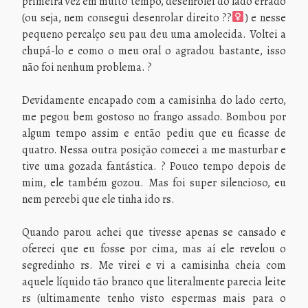
primeira vez em muito tempo, desenrolei do lado errado
(ou seja, nem consegui desenrolar direito ??‍
) e nesse
pequeno percalço seu pau deu uma amolecida. Voltei a
chupá-lo e como o meu oral o agradou bastante, isso
não foi nenhum problema. ?
Devidamente encapado com a camisinha do lado certo,
me pegou bem gostoso no frango assado. Bombou por
algum tempo assim e então pediu que eu ficasse de
quatro. Nessa outra posição comecei a me masturbar e
tive uma gozada fantástica. ? Pouco tempo depois de
mim, ele também gozou. Mas foi super silencioso, eu
nem percebi que ele tinha ido rs.
Quando parou achei que tivesse apenas se cansado e
ofereci que eu fosse por cima, mas aí ele revelou o
segredinho rs. Me virei e vi a camisinha cheia com
aquele líquido tão branco que literalmente parecia leite
rs (ultimamente tenho visto espermas mais para o