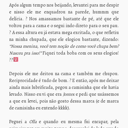
Após algum tempo nos beijando, levantei para me despir
e nisso ele me enquadrou na parede, hummm que
delícia. ? Nos amassamos bastante de pé, até que ele
voltou para a cama e o segui indo direto para o seu pau.
? A essa altura eu já estava mega excitada, o que refletiu
na minha chupada, que ele elogiou bastante, dizendo:
“Nossa menina, você tem noção de como você chupa bem?
Nasceu pra isso!”
Fiquei toda boba com os seus elogios!
??‍
Depois ele me deitou na cama e também me chupou.
Reciprocidade é tudo de bom. ? E então, após me deixar
ainda mais lubrificada, pegou a camisinha que ele havia
levado. Nisso eu vi que era
Jontex
e pedi que usássemos
a que eu levei, pois não gosto dessa marca (e de marca
de camisinha eu entendo kkkk).
Peguei a
Olla
e quando eu mesma fui encapar, pela