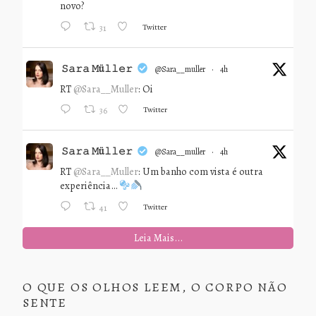
novo?
Twitter
31
𝚂𝚊𝚛𝚊 𝙼ü𝚕𝚕𝚎𝚛
@sara__muller
·
4h
RT
@Sara__Muller
: Oi
Twitter
36
𝚂𝚊𝚛𝚊 𝙼ü𝚕𝚕𝚎𝚛
@sara__muller
·
4h
RT
@Sara__Muller
: Um banho com vista é outra
experiência…
Twitter
41
Leia Mais...
O QUE OS OLHOS LEEM, O CORPO NÃO
SENTE