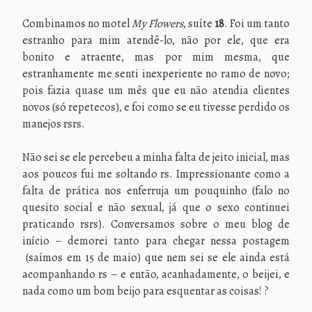
Combinamos no motel
My Flowers
, suíte
18
. Foi um tanto
estranho para mim atendê-lo, não por ele, que era
bonito e atraente, mas por mim mesma, que
estranhamente me senti inexperiente no ramo de novo;
pois fazia quase um mês que eu não atendia clientes
novos (só repetecos), e foi como se eu tivesse perdido os
manejos rsrs.
Não sei se ele percebeu a minha falta de jeito inicial, mas
aos poucos fui me soltando rs. Impressionante como a
falta de prática nos enferruja um pouquinho (falo no
quesito social e não sexual, já que o sexo continuei
praticando rsrs). Conversamos sobre o meu blog de
início – demorei tanto para chegar nessa postagem
(saímos em 15 de maio) que nem sei se ele ainda está
acompanhando rs – e então, acanhadamente, o beijei, e
nada como um bom beijo para esquentar as coisas! ?