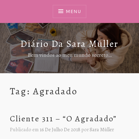
Ir
Para
MENU
Conteúdo
Diário Da Sara Müller
Bem vindos ao meu mundo secreto…
Tag:
Agradado
Cliente 311 – “O Agradado”
Publicado em
16 De Julho De 2018
por
Sara Müller