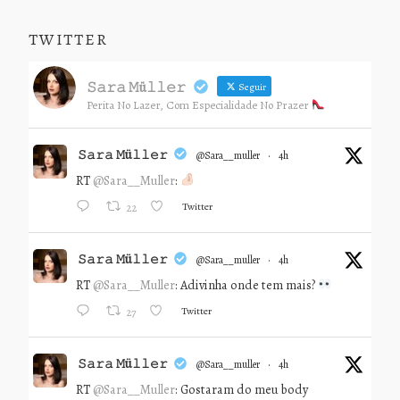
TWITTER
𝚂𝚊𝚛𝚊 𝙼ü𝚕𝚕𝚎𝚛
Seguir
Perita No Lazer, Com Especialidade No Prazer
𝚂𝚊𝚛𝚊 𝙼ü𝚕𝚕𝚎𝚛
@sara__muller
·
4h
RT
@Sara__Muller
:
Twitter
22
𝚂𝚊𝚛𝚊 𝙼ü𝚕𝚕𝚎𝚛
@sara__muller
·
4h
RT
@Sara__Muller
: Adivinha onde tem mais?
Twitter
27
𝚂𝚊𝚛𝚊 𝙼ü𝚕𝚕𝚎𝚛
@sara__muller
·
4h
RT
@Sara__Muller
: Gostaram do meu body