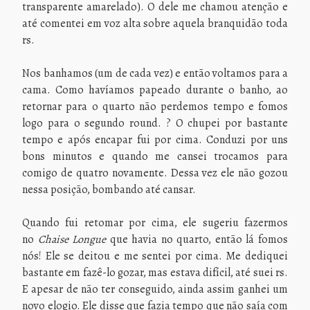
transparente amarelado). O dele me chamou atenção e
até comentei em voz alta sobre aquela branquidão toda
rs.
Nos banhamos (um de cada vez) e então voltamos para a
cama. Como havíamos papeado durante o banho, ao
retornar para o quarto não perdemos tempo e fomos
logo para o segundo round. ? O chupei por bastante
tempo e após encapar fui por cima. Conduzi por uns
bons minutos e quando me cansei trocamos para
comigo de quatro novamente. Dessa vez ele não gozou
nessa posição, bombando até cansar.
Quando fui retomar por cima, ele sugeriu fazermos
no
Chaise Longue
que havia no quarto, então lá fomos
nós! Ele se deitou e me sentei por cima. Me dediquei
bastante em fazê-lo gozar, mas estava difícil, até suei rs.
E apesar de não ter conseguido, ainda assim ganhei um
novo elogio. Ele disse que fazia tempo que não saía com