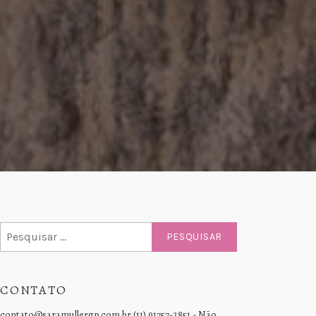
Pesquisar
por:
CONTATO
contato@saramullergp.com.br (11) 91757-2851 - Não