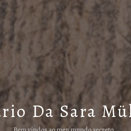
rio Da Sara Mü
Bem vindos ao meu mundo secreto…