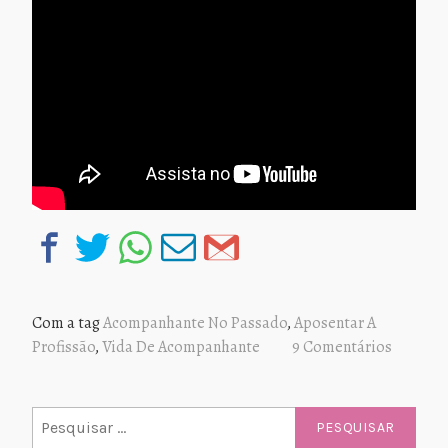
Com a tag
Acompanhante No Passado
,
Aposentar A
Profissão
,
Vida De Acompanhante
9 Comentários
Pesquisar
por: