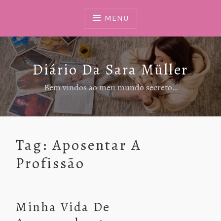
Ir
Para
MENU
Conteúdo
Diário Da Sara Müller
Bem vindos ao meu mundo secreto…
Tag:
Aposentar A
Profissão
Minha Vida De