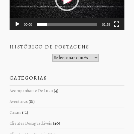
00:00
01:28
HISTÓRICO DE POSTAGENS
Histórico de Postagens
CATEGORIAS
Acompanhante De Luxo
(4)
Aventuras
(81)
Casais
(12)
Clientes Desagradáveis
(40)