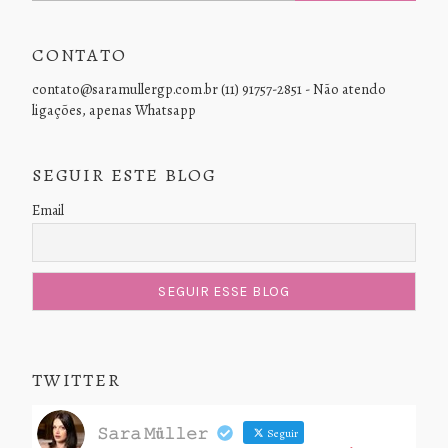
CONTATO
contato@saramullergp.com.br (11) 91757-2851 - Não atendo
ligações, apenas Whatsapp
SEGUIR ESTE BLOG
Email
TWITTER
𝚂𝚊𝚛𝚊 𝙼ü𝚕𝚕𝚎𝚛
Seguir