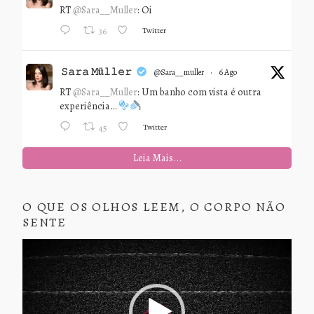
RT
@Sara__Muller
: Oi
Twitter
36
𝚂𝚊𝚛𝚊 𝙼ü𝚕𝚕𝚎𝚛
@sara__muller
·
6 Ago
RT
@Sara__Muller
: Um banho com vista é outra
experiência…
Twitter
45
Leia Mais...
O QUE OS OLHOS LEEM, O CORPO NÃO
SENTE
Tocador
de
vídeo