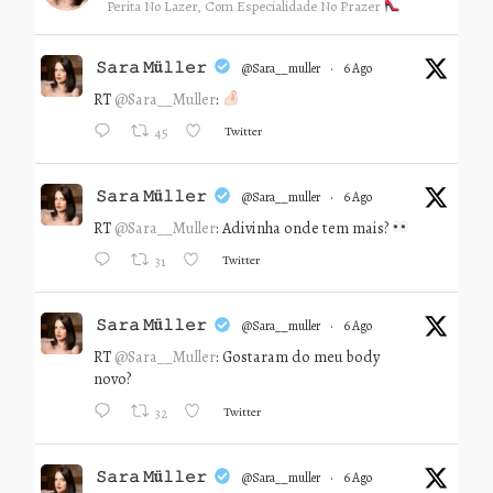
Perita No Lazer, Com Especialidade No Prazer
𝚂𝚊𝚛𝚊 𝙼ü𝚕𝚕𝚎𝚛
@sara__muller
·
6 Ago
RT
@Sara__Muller
:
Twitter
45
𝚂𝚊𝚛𝚊 𝙼ü𝚕𝚕𝚎𝚛
@sara__muller
·
6 Ago
RT
@Sara__Muller
: Adivinha onde tem mais?
Twitter
31
𝚂𝚊𝚛𝚊 𝙼ü𝚕𝚕𝚎𝚛
@sara__muller
·
6 Ago
RT
@Sara__Muller
: Gostaram do meu body
novo?
Twitter
32
𝚂𝚊𝚛𝚊 𝙼ü𝚕𝚕𝚎𝚛
@sara__muller
·
6 Ago