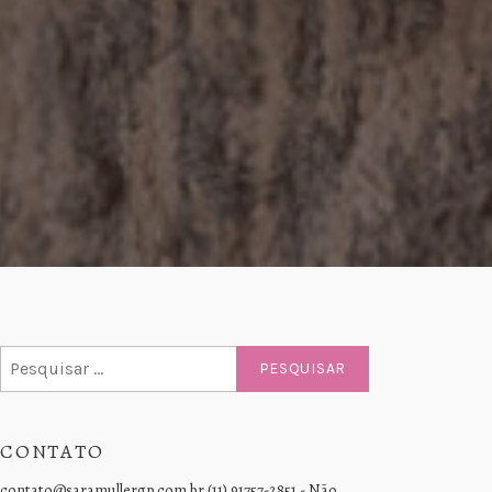
Pesquisar
por:
CONTATO
contato@saramullergp.com.br (11) 91757-2851 - Não