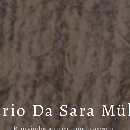
rio Da Sara Mü
Bem vindos ao meu mundo secreto…