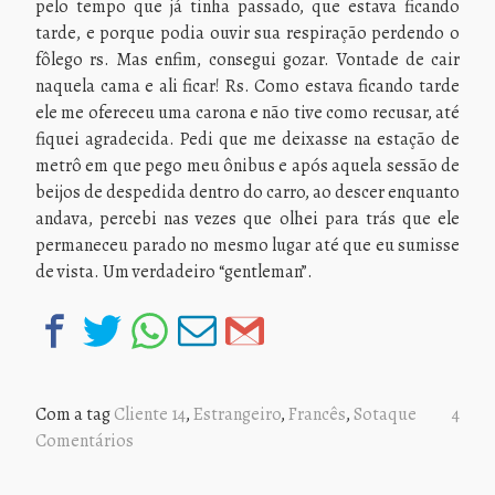
pelo tempo que já tinha passado, que estava ficando
tarde, e porque podia ouvir sua respiração perdendo o
fôlego rs. Mas enfim, consegui gozar. Vontade de cair
naquela cama e ali ficar! Rs. Como estava ficando tarde
ele me ofereceu uma carona e não tive como recusar, até
fiquei agradecida. Pedi que me deixasse na estação de
metrô em que pego meu ônibus e após aquela sessão de
beijos de despedida dentro do carro, ao descer enquanto
andava, percebi nas vezes que olhei para trás que ele
permaneceu parado no mesmo lugar até que eu sumisse
de vista. Um verdadeiro “gentleman”.
Com a tag
Cliente 14
,
Estrangeiro
,
Francês
,
Sotaque
4
Comentários