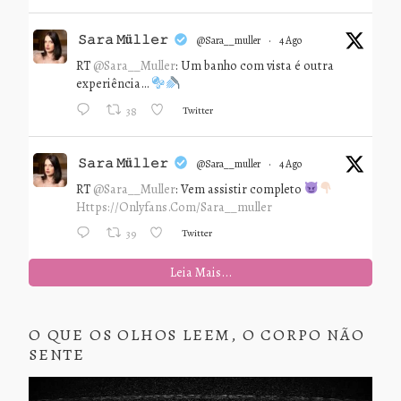
𝚂𝚊𝚛𝚊 𝙼ü𝚕𝚕𝚎𝚛
@sara__muller
·
4 Ago
RT
@Sara__Muller
: Um banho com vista é outra
experiência…
Twitter
38
𝚂𝚊𝚛𝚊 𝙼ü𝚕𝚕𝚎𝚛
@sara__muller
·
4 Ago
RT
@Sara__Muller
: Vem assistir completo
Https://onlyfans.com/sara__muller
Twitter
39
Leia Mais...
O QUE OS OLHOS LEEM, O CORPO NÃO
SENTE
Tocador