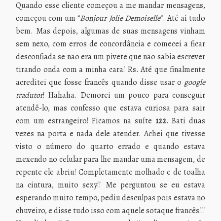
Quando esse cliente começou a me mandar mensagens,
começou com um “
Bonjour Jolie Demoiselle
“. Até aí tudo
bem. Mas depois, algumas de suas mensagens vinham
sem nexo, com erros de concordância e comecei a ficar
desconfiada se não era um pivete que não sabia escrever
tirando onda com a minha cara! Rs. Até que finalmente
acreditei que fosse francês quando disse usar o
google
tradutor
! Hahaha. Demorei um pouco para conseguir
atendê-lo, mas confesso que estava curiosa para sair
com um estrangeiro! Ficamos na suíte
122
. Bati duas
vezes na porta e nada dele atender. Achei que tivesse
visto o número do quarto errado e quando estava
mexendo no celular para lhe mandar uma mensagem, de
repente ele abriu! Completamente molhado e de toalha
na cintura, muito sexy!! Me perguntou se eu estava
esperando muito tempo, pediu desculpas pois estava no
chuveiro, e disse tudo isso com aquele sotaque francês!!!