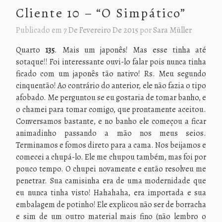
Cliente 10 – “O Simpático”
Publicado em
7 De Fevereiro De 2015
por
Sara Müller
Quarto
135
. Mais um japonês! Mas esse tinha até
sotaque!! Foi interessante ouvi-lo falar pois nunca tinha
ficado com um japonês tão nativo! Rs. Meu segundo
cinquentão! Ao contrário do anterior, ele não fazia o tipo
afobado. Me perguntou se eu gostaria de tomar banho, e
o chamei para tomar comigo, que prontamente aceitou.
Conversamos bastante, e no banho ele começou a ficar
animadinho passando a mão nos meus seios.
Terminamos e fomos direto para a cama. Nos beijamos e
comecei a chupá-lo. Ele me chupou também, mas foi por
pouco tempo. O chupei novamente e então resolveu me
penetrar. Sua camisinha era de uma modernidade que
eu nunca tinha visto! Hahahaha, era importada e sua
embalagem de potinho! Ele explicou não ser de borracha
e sim de um outro material mais fino (não lembro o