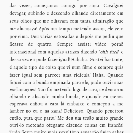
das vezes, começamos comigo por cima. Cavalguei
devagar, subindo e descendo olhando diretamente em
seus olhos que me olhavam com tanta admiração que
me alucinava! Após um tempo metendo assim, ele veio
por cima. Deu várias estocadas e depois me pediu que
ficasse de quatro.
Sempre assisti vídeo pornô
internacional com aquelas atrizes dizendo “
ohh fuck
” e
dessa vez eu pude fazer igual! Hahaha. Gostei bastante,
é aquele tipo de coisa que vi num filme e sempre quis
fazer igual sem parecer uma ridícula! Haha.
Quando
fiquei com a bunda empinada para ele, pude ouvir suas
exclamações! Não foi metendo logo de cara, se demorou
olhando e alisando minha bunda, e quando eu menos
esperava enfiou a cara lá embaixo e começou a me
lamber no cu e na xana! Delicioso! Quando penetrou
então, puta que pariu! Me deu um tesão muito grande
ouvi-lo metendo ofegante dizendo coisas em francês!
Tudo ficava muito mais sexy! Uma sensação única saber