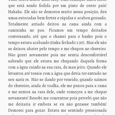
que está sendo fodida por um pinto de outro país!
Hahaha. Ele não se demorou muito nessa posição, deu
umas estocadas bem fortes e rápidas e acabou gozando.
Totalmente arriado deitou na cama ainda com a
camisinha no pau. Ficamos um tempo deitados
conversando, até que o chamei para o banho pois o
tempo estava acabando (tinha fechado 1:30). Mas ele não
se deixou abater pelo tempo e me chupou no chuveiro.
Não gozei novamente pois me sentia desconfortável
sabendo que ele estava me chupando daquela forma
com a água caindo na sua cara, de mau jeito. Quando ele
levantou até tossiu com a água que devia ter entrado no
seu nariz rs. Não se dando por vencido, quando saímos
do chuveiro, ainda de toalha, ele me puxou para a cama
e me sentou na cara dele, onde começou a me chupar
novamente! Resolvi me concentrar pois percebi que não
me deixaria ir embora se eu não gozasse também!
Demorei para gozar. Estava me sentindo pressionada