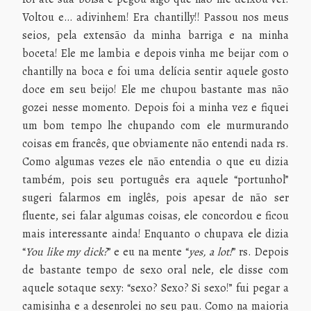
Voltou e… adivinhem! Era chantilly!! Passou nos meus
seios, pela extensão da minha barriga e na minha
boceta! Ele me lambia e depois vinha me beijar com o
chantilly na boca e foi uma delícia sentir aquele gosto
doce em seu beijo! Ele me chupou bastante mas não
gozei nesse momento. Depois foi a minha vez e fiquei
um bom tempo lhe chupando com ele murmurando
coisas em francês, que obviamente não entendi nada rs.
Como algumas vezes ele não entendia o que eu dizia
também, pois seu português era aquele “portunhol”
sugeri falarmos em inglês, pois apesar de não ser
fluente, sei falar algumas coisas, ele concordou e ficou
mais interessante ainda! Enquanto o chupava ele dizia
“
You like my dick?
” e eu na mente “
yes, a lot!
” rs.
Depois
de bastante tempo de sexo oral nele, ele disse com
aquele sotaque sexy: “sexo? Sexo? Si sexo!” fui pegar a
camisinha e a desenrolei no seu pau. Como na maioria