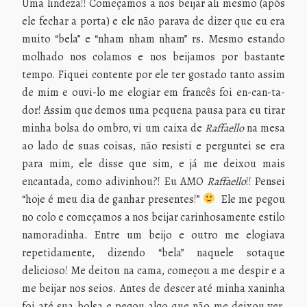
Uma lindeza!! Começamos a nos beijar ali mesmo (após
ele fechar a porta) e ele não parava de dizer que eu era
muito “bela” e “nham nham nham” rs. Mesmo estando
molhado nos colamos e nos beijamos por bastante
tempo. Fiquei contente por ele ter gostado tanto assim
de mim e ouvi-lo me elogiar em francês foi en-can-ta-
dor! Assim que demos uma pequena pausa para eu tirar
minha bolsa do ombro, vi um caixa de
Raffaello
na mesa
ao lado de suas coisas, não resisti e perguntei se era
para mim, ele disse que sim, e já me deixou mais
encantada, como adivinhou?! Eu AMO
Raffaello
!! Pensei
“hoje é meu dia de ganhar presentes!”
Ele me pegou
no colo e começamos a nos beijar carinhosamente estilo
namoradinha. Entre um beijo e outro me elogiava
repetidamente, dizendo “bela” naquele sotaque
delicioso! Me deitou na cama, começou a me despir e a
me beijar nos seios. Antes de descer até minha xaninha
foi até sua bolsa e pegou algo que não me deixou ver.