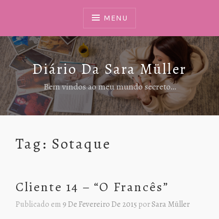
Ir
Para
MENU
Conteúdo
Diário Da Sara Müller
Bem vindos ao meu mundo secreto…
Tag:
Sotaque
Cliente 14 – “O Francês”
Publicado em
9 De Fevereiro De 2015
por
Sara Müller