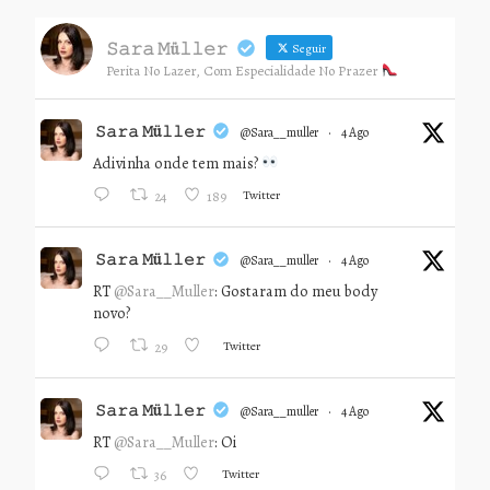
𝚂𝚊𝚛𝚊 𝙼ü𝚕𝚕𝚎𝚛
Seguir
Perita No Lazer, Com Especialidade No Prazer
𝚂𝚊𝚛𝚊 𝙼ü𝚕𝚕𝚎𝚛
@sara__muller
·
4 Ago
Adivinha onde tem mais?
Twitter
24
189
𝚂𝚊𝚛𝚊 𝙼ü𝚕𝚕𝚎𝚛
@sara__muller
·
4 Ago
RT
@Sara__Muller
: Gostaram do meu body
novo?
Twitter
29
𝚂𝚊𝚛𝚊 𝙼ü𝚕𝚕𝚎𝚛
@sara__muller
·
4 Ago
RT
@Sara__Muller
: Oi
Twitter
36