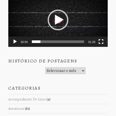
de
vídeo
00:00
01:28
HISTÓRICO DE POSTAGENS
Histórico de Postagens
CATEGORIAS
Acompanhante De Luxo
(4)
Aventuras
(81)