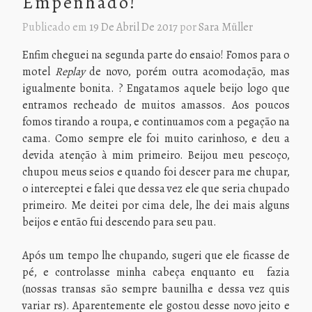
Empenhado!
Publicado em
19 De Abril De 2017
por
Sara Müller
Enfim cheguei na segunda parte do ensaio! Fomos para o
motel
Replay
de novo, porém outra acomodação, mas
igualmente bonita. ? Engatamos aquele beijo logo que
entramos recheado de muitos amassos. Aos poucos
fomos tirando a roupa, e continuamos com a pegação na
cama. Como sempre ele foi muito carinhoso, e deu a
devida atenção à mim primeiro. Beijou meu pescoço,
chupou meus seios e quando foi descer para me chupar,
o interceptei e falei que dessa vez ele que seria chupado
primeiro. Me deitei por cima dele, lhe dei mais alguns
beijos e então fui descendo para seu pau.
Após um tempo lhe chupando, sugeri que ele ficasse de
pé, e controlasse minha cabeça enquanto eu fazia
(nossas transas são sempre baunilha e dessa vez quis
variar rs). Aparentemente ele gostou desse novo jeito e