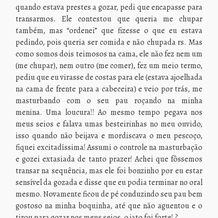
quando estava prestes a gozar, pedi que encapasse para
transarmos. Ele contestou que queria me chupar
também, mas “ordenei” que fizesse o que eu estava
pedindo, pois queria ser comida e não chupada rs. Mas
como somos dois teimosos na cama, ele não fez nem um
(me chupar), nem outro (me comer), fez um meio termo,
pediu que eu virasse de costas para ele (estava ajoelhada
na cama de frente para a cabeceira) e veio por trás, me
masturbando com o seu pau roçando na minha
menina. Uma loucura!! Ao mesmo tempo pegava nos
meus seios e falava umas besteirinhas no meu ouvido,
isso quando não beijava e mordiscava o meu pescoço,
fiquei excitadíssima! Assumi o controle na masturbação
e gozei extasiada de tanto prazer! Achei que fôssemos
transar na sequência, mas ele foi bonzinho por eu estar
sensível da gozada e disse que eu podia terminar no oral
mesmo. Novamente ficou de pé conduzindo seu pau bem
gostoso na minha boquinha, até que não aguentou e o
tirou para gozar nos meus seios, o jato foi forte! ?