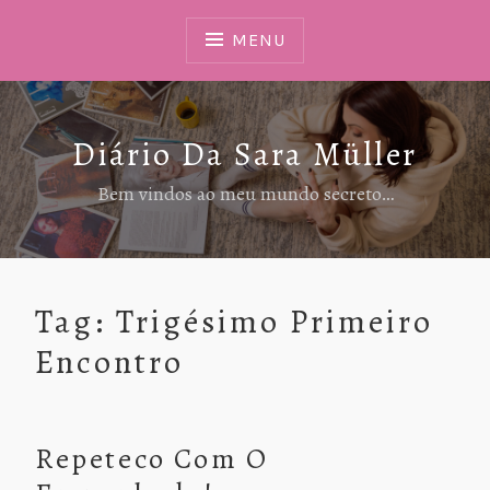
Ir
Para
MENU
Conteúdo
Diário Da Sara Müller
Bem vindos ao meu mundo secreto…
Tag:
Trigésimo Primeiro
Encontro
Repeteco Com O