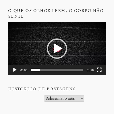
O QUE OS OLHOS LEEM, O CORPO NÃO
SENTE
Tocador
de
vídeo
00:00
01:28
HISTÓRICO DE POSTAGENS
Histórico de Postagens