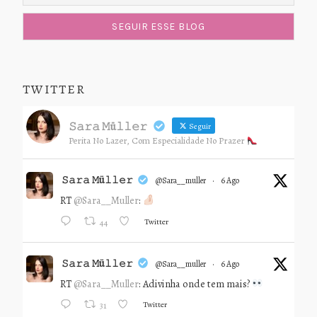
TWITTER
𝚂𝚊𝚛𝚊 𝙼ü𝚕𝚕𝚎𝚛
Seguir
Perita No Lazer, Com Especialidade No Prazer
𝚂𝚊𝚛𝚊 𝙼ü𝚕𝚕𝚎𝚛
@sara__muller
·
6 Ago
RT
@Sara__Muller
:
Twitter
44
𝚂𝚊𝚛𝚊 𝙼ü𝚕𝚕𝚎𝚛
@sara__muller
·
6 Ago
RT
@Sara__Muller
: Adivinha onde tem mais?
Twitter
31