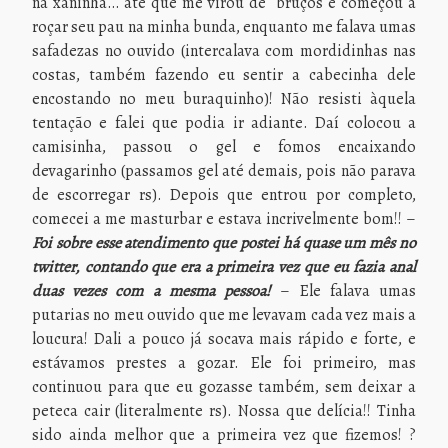
na xaninha… até que me virou de bruços e começou a
roçar seu pau na minha bunda, enquanto me falava umas
safadezas no ouvido (intercalava com mordidinhas nas
costas, também fazendo eu sentir a cabecinha dele
encostando no meu buraquinho)! Não resisti àquela
tentação e falei que podia ir adiante. Daí colocou a
camisinha, passou o gel e fomos encaixando
devagarinho (passamos gel até demais, pois não parava
de escorregar rs). Depois que entrou por completo,
comecei a me masturbar e estava incrivelmente bom!! –
Foi sobre esse atendimento que postei há quase um mês no
twitter, contando que era a primeira vez que eu fazia anal
duas vezes com a mesma pessoa!
– Ele falava umas
putarias no meu ouvido que me levavam cada vez mais a
loucura! Dali a pouco já socava mais rápido e forte, e
estávamos prestes a gozar. Ele foi primeiro, mas
continuou para que eu gozasse também, sem deixar a
peteca cair (literalmente rs). Nossa que delícia!! Tinha
sido ainda melhor que a primeira vez que fizemos! ?