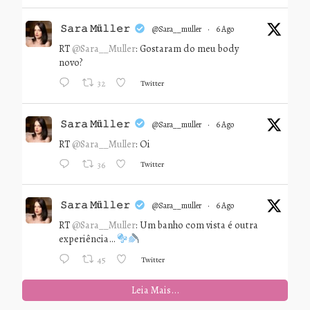
𝚂𝚊𝚛𝚊 𝙼ü𝚕𝚕𝚎𝚛
@sara__muller
·
6 Ago
RT
@Sara__Muller
: Gostaram do meu body
novo?
Twitter
32
𝚂𝚊𝚛𝚊 𝙼ü𝚕𝚕𝚎𝚛
@sara__muller
·
6 Ago
RT
@Sara__Muller
: Oi
Twitter
36
𝚂𝚊𝚛𝚊 𝙼ü𝚕𝚕𝚎𝚛
@sara__muller
·
6 Ago
RT
@Sara__Muller
: Um banho com vista é outra
experiência…
Twitter
45
Leia Mais...