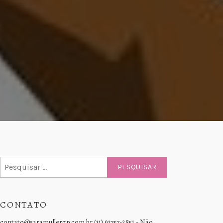
Pesquisar
por:
CONTATO
contato@saramullergp.com.br (11) 91757-2851 - Não