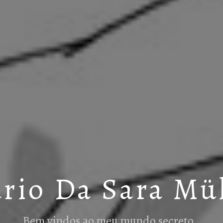
rio Da Sara Mü
Bem vindos ao meu mundo secreto…