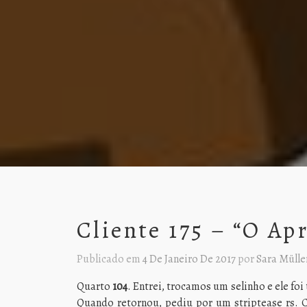
Cliente 175 – “O Ap
Publicado em
4 De Janeiro De 2017
por
Sara Mülle
Quarto
104
. Entrei, trocamos um selinho e ele fo
Quando retornou, pediu por um striptease rs. 