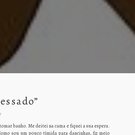
ressado”
r
i tomar banho. Me deitei na cama e fiquei a sua espera.
Como sou um pouco tímida para dancinhas, fiz meio