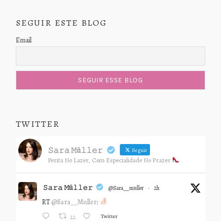
SEGUIR ESTE BLOG
Email
TWITTER
𝚂𝚊𝚛𝚊 𝙼ü𝚕𝚕𝚎𝚛
Seguir
Perita No Lazer, Com Especialidade No Prazer
𝚂𝚊𝚛𝚊 𝙼ü𝚕𝚕𝚎𝚛
@sara__muller
·
2h
RT
@Sara__Muller
:
Twitter
22