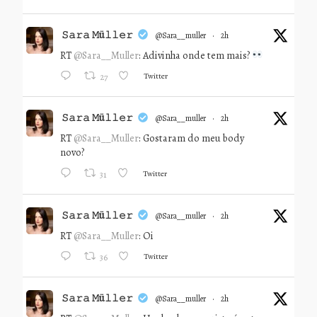
𝚂𝚊𝚛𝚊 𝙼ü𝚕𝚕𝚎𝚛
@sara__muller
·
2h
RT
@Sara__Muller
: Adivinha onde tem mais?
Twitter
27
𝚂𝚊𝚛𝚊 𝙼ü𝚕𝚕𝚎𝚛
@sara__muller
·
2h
RT
@Sara__Muller
: Gostaram do meu body
novo?
Twitter
31
𝚂𝚊𝚛𝚊 𝙼ü𝚕𝚕𝚎𝚛
@sara__muller
·
2h
RT
@Sara__Muller
: Oi
Twitter
36
𝚂𝚊𝚛𝚊 𝙼ü𝚕𝚕𝚎𝚛
@sara__muller
·
2h