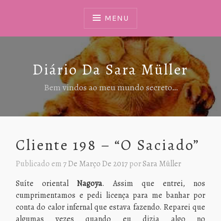
Ir
Para
MENU
Conteúdo
Diário Da Sara Müller
Bem vindos ao meu mundo secreto…
Cliente 198 – “O Saciado”
Publicado em
7 De Março De 2017
por
Sara Müller
Suíte oriental
Nagoya
. Assim que entrei, nos
cumprimentamos e pedi licença para me banhar por
conta do calor infernal que estava fazendo. Reparei que
algumas vezes quando eu dizia algo no