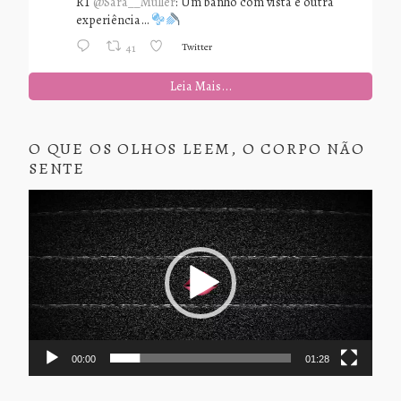
RT
@Sara__Muller
: Um banho com vista é outra
experiência…
Twitter
41
Leia Mais...
O QUE OS OLHOS LEEM, O CORPO NÃO
SENTE
Tocador
de
vídeo
00:00
01:28