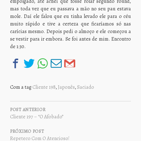
empolgado, até achei que fosse rolar segundo round,
mas toda vez que eu passava a mão no seu pau estava
mole. Daí ele falou que eu tinha levado ele para o céu
muito rápido e tive a certeza que ficaríamos só nas
carícias mesmo. Depois pedi o almoço e ele começou a
se vestir para ir embora. Se foi antes de mim. Encontro
de 1:30.
Com a tag
Cliente 198
,
Japonês
,
Saciado
NAVEGAÇÃO
DE
POST ANTERIOR
Cliente 197 – “O Afobado”
POST
PRÓXIMO POST
Repeteco Com O Atencioso!