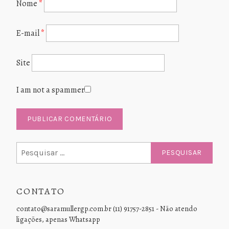
Nome
*
E-mail
*
Site
I am not a spammer
Pesquisar
por:
CONTATO
contato@saramullergp.com.br (11) 91757-2851 - Não atendo
ligações, apenas Whatsapp