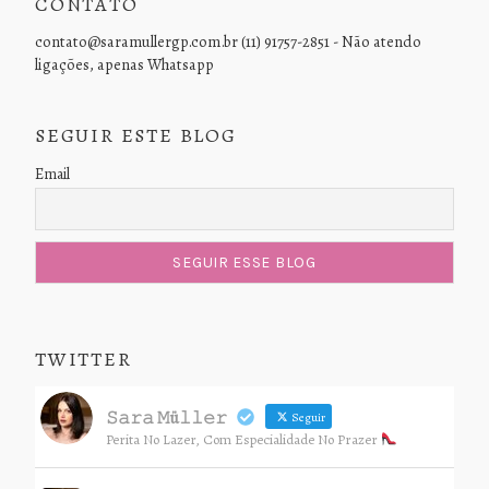
CONTATO
contato@saramullergp.com.br (11) 91757-2851 - Não atendo
ligações, apenas Whatsapp
SEGUIR ESTE BLOG
Email
TWITTER
𝚂𝚊𝚛𝚊 𝙼ü𝚕𝚕𝚎𝚛
Seguir
Perita No Lazer, Com Especialidade No Prazer