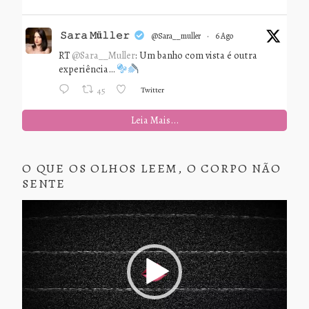
𝚂𝚊𝚛𝚊 𝙼ü𝚕𝚕𝚎𝚛
@sara__muller
·
6 Ago
RT
@Sara__Muller
: Um banho com vista é outra
experiência…
Twitter
45
Leia Mais...
O QUE OS OLHOS LEEM, O CORPO NÃO
SENTE
Tocador
de
vídeo