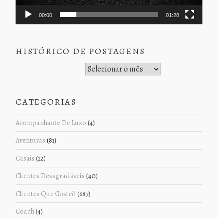
00:00
01:28
HISTÓRICO DE POSTAGENS
Histórico de Postagens
CATEGORIAS
Acompanhante De Luxo
(4)
Aventuras
(81)
Casais
(12)
Clientes Desagradáveis
(40)
Clientes Que Gostei!
(687)
Coach
(4)