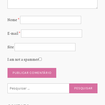
Nome
*
E-mail
*
Site
I am not a spammer
Pesquisar
por: