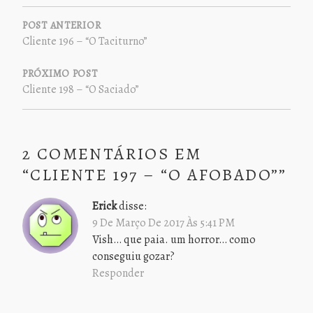
NAVEGAÇÃO
DE
POST ANTERIOR
Cliente 196 – “O Taciturno”
POST
PRÓXIMO POST
Cliente 198 – “O Saciado”
2 COMENTÁRIOS EM
“
CLIENTE 197 – “O AFOBADO”
”
Erick
disse:
9 De Março De 2017 Às 5:41 PM
Vish… que paia. um horror… como
conseguiu gozar?
Responder