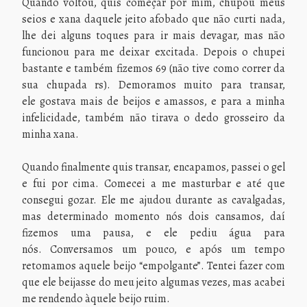
Quando voltou, quis começar por mim, chupou meus
seios e xana daquele jeito afobado que não curti nada,
lhe dei alguns toques para ir mais devagar, mas não
funcionou para me deixar excitada. Depois o chupei
bastante e também fizemos 69 (não tive como correr da
sua chupada rs). Demoramos muito para transar,
ele gostava mais de beijos e amassos, e para a minha
infelicidade, também não tirava o dedo grosseiro da
minha xana.
Quando finalmente quis transar, encapamos, passei o gel
e fui por cima. Comecei a me masturbar e até que
consegui gozar. Ele me ajudou durante as cavalgadas,
mas determinado momento nós dois cansamos, daí
fizemos uma pausa, e ele pediu água para
nós. Conversamos um pouco, e após um tempo
retomamos aquele beijo “empolgante”. Tentei fazer com
que ele beijasse do meu jeito algumas vezes, mas acabei
me rendendo àquele beijo ruim.