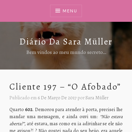
Ir
Para
MENU
Conteúdo
Diário Da Sara Müller
Bem vindos ao meu mundo secreto…
Cliente 197 – “O Afobado”
Publicado em
6 De Março De 2017
por
Sara Müller
Quarto
602
. Demorou para atender à porta, precisei lhe
mandar uma mensagem, e ainda ouvi um:
“Não estava
aberta?”
, até estava, mas como eu ia adivinhar se ele não
me avisou?! ? Não gostei nada do seu beijo, era aquele