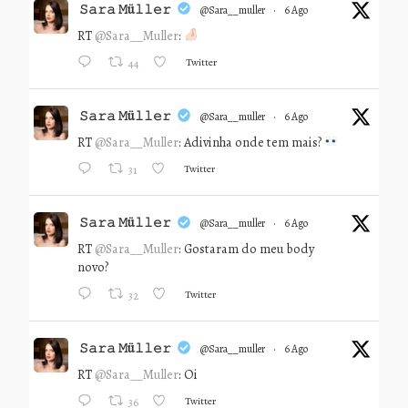
𝚂𝚊𝚛𝚊 𝙼ü𝚕𝚕𝚎𝚛
@sara__muller
·
6 Ago
RT
@Sara__Muller
:
Twitter
44
𝚂𝚊𝚛𝚊 𝙼ü𝚕𝚕𝚎𝚛
@sara__muller
·
6 Ago
RT
@Sara__Muller
: Adivinha onde tem mais?
Twitter
31
𝚂𝚊𝚛𝚊 𝙼ü𝚕𝚕𝚎𝚛
@sara__muller
·
6 Ago
RT
@Sara__Muller
: Gostaram do meu body
novo?
Twitter
32
𝚂𝚊𝚛𝚊 𝙼ü𝚕𝚕𝚎𝚛
@sara__muller
·
6 Ago
RT
@Sara__Muller
: Oi
Twitter
36