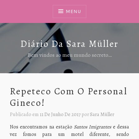
Ir
Para
MENU
Conteúdo
Diário Da Sara Müller
Bem vindos ao meu mundo secreto…
Repeteco Com O Personal
Gineco!
Publicado em
11 De Junho De 2017
por
Sara Müller
Nos encontramos na estação
Santos Imigrantes
e dessa
vez fomos para um motel diferente, sendo