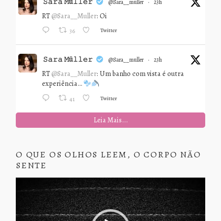
𝚂𝚊𝚛𝚊 𝙼ü𝚕𝚕𝚎𝚛
@sara__muller
·
23h
RT
@Sara__Muller
: Oi
Twitter
36
𝚂𝚊𝚛𝚊 𝙼ü𝚕𝚕𝚎𝚛
@sara__muller
·
23h
RT
@Sara__Muller
: Um banho com vista é outra
experiência…
Twitter
41
Leia Mais...
O QUE OS OLHOS LEEM, O CORPO NÃO
SENTE
Tocador
de
vídeo