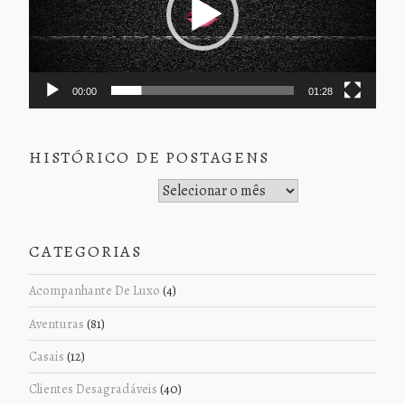
00:00
01:28
HISTÓRICO DE POSTAGENS
Histórico de Postagens
CATEGORIAS
Acompanhante De Luxo
(4)
Aventuras
(81)
Casais
(12)
Clientes Desagradáveis
(40)