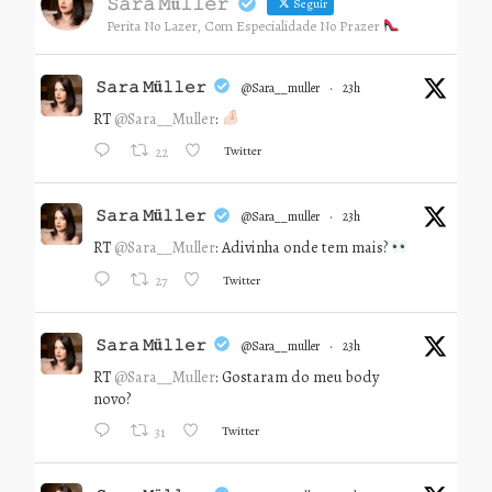
𝚂𝚊𝚛𝚊 𝙼ü𝚕𝚕𝚎𝚛
Seguir
Perita No Lazer, Com Especialidade No Prazer
𝚂𝚊𝚛𝚊 𝙼ü𝚕𝚕𝚎𝚛
@sara__muller
·
23h
RT
@Sara__Muller
:
Twitter
22
𝚂𝚊𝚛𝚊 𝙼ü𝚕𝚕𝚎𝚛
@sara__muller
·
23h
RT
@Sara__Muller
: Adivinha onde tem mais?
Twitter
27
𝚂𝚊𝚛𝚊 𝙼ü𝚕𝚕𝚎𝚛
@sara__muller
·
23h
RT
@Sara__Muller
: Gostaram do meu body
novo?
Twitter
31