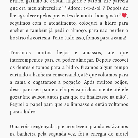
Brinco, gatinho de cristal, lingerie e batom! Até parecia
que era meu aniversário! ? Adorei t-u-d-o!! ? Depois de
lhe agradecer pelos presentes de muito bom gosto ?
,
seguimos com o atendimento, coloquei a hidro para
encher e também já pedi o almoço, para não perder o
horário da cortesia. Feito tudo isso, fomos para a cama!
Trocamos muitos beijos e amassos, até que
interrompemos para eu poder almoçar. Depois escovei
os dentes e fomos para a hidro. Ficamos algum tempo
curtindo a banheira conversando, até que voltamos para
a cama e engatamos a pegação. Após muitos beijos,
desci para seu pau e o chupei caprichosamente até ele
gozar (me avisou antes para que eu finalizasse na mão).
Peguei o papel para que se limpasse e então voltamos
para a hidro.
Uma coisa engraçada que aconteceu quando estávamos
na banheira pela segunda vez, foi a energia do motel