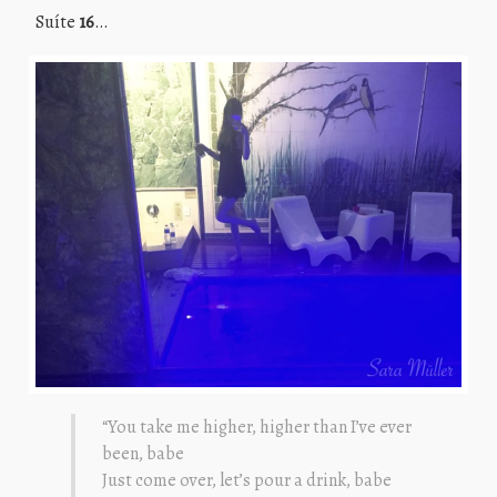
Suíte
16
…
“You take me higher, higher than I’ve ever
been, babe
Just come over, let’s pour a drink, babe