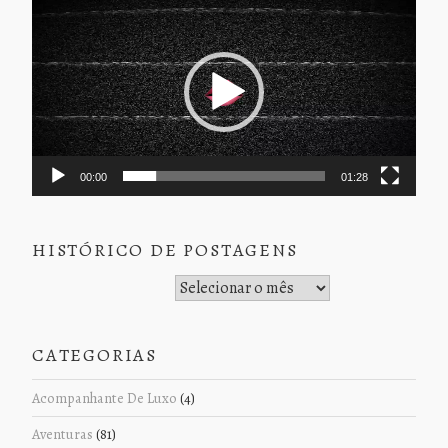
de
vídeo
00:00
01:28
HISTÓRICO DE POSTAGENS
Histórico de Postagens
CATEGORIAS
Acompanhante De Luxo
(4)
Aventuras
(81)