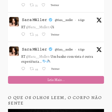
Twitter
31
𝚂𝚊𝚛𝚊 𝙼ü𝚕𝚕𝚎𝚛
@sara__muller
·
6 Ago
RT
@Sara__Muller
: Oi
Twitter
36
𝚂𝚊𝚛𝚊 𝙼ü𝚕𝚕𝚎𝚛
@sara__muller
·
6 Ago
RT
@Sara__Muller
: Um banho com vista é outra
experiência…
Twitter
44
Leia Mais...
O QUE OS OLHOS LEEM, O CORPO NÃO
SENTE
Tocador