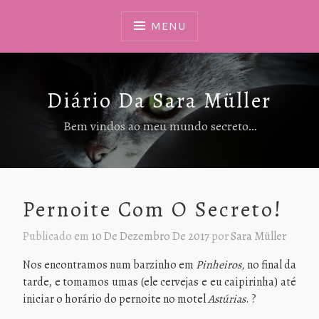
Ir
Para
MENU
Conteúdo
Diário Da Sara Müller
Bem vindos ao meu mundo secreto…
Pernoite Com O Secreto!
Publicado em
10 De Dezembro De 2017
por
Sara Müller
Nos encontramos num barzinho em
Pinheiros,
no final da
tarde, e tomamos umas (ele cervejas e eu caipirinha) até
iniciar o horário do pernoite no motel
Astúrias
. ?