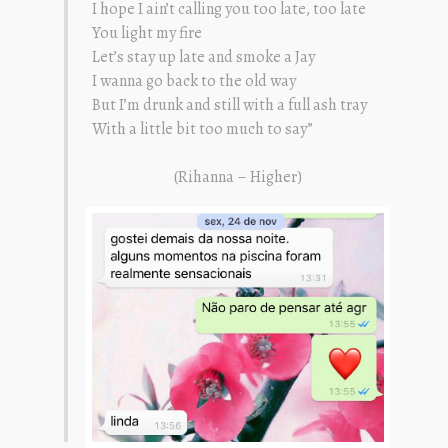
I hope I ain’t calling you too late, too late
You light my fire
Let’s stay up late and smoke a Jay
I wanna go back to the old way
But I’m drunk and still with a full ash tray
With a little bit too much to say”
(Rihanna – Higher)