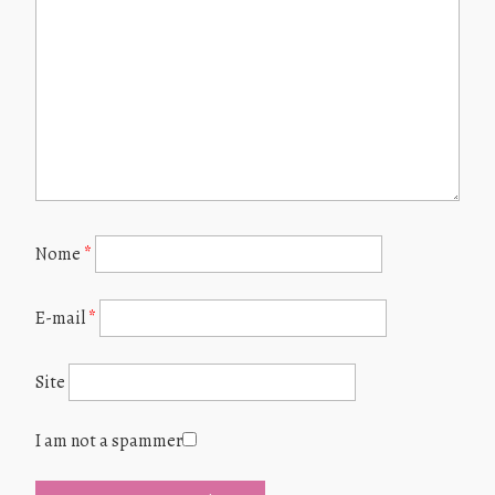
Nome
*
E-mail
*
Site
I am not a spammer