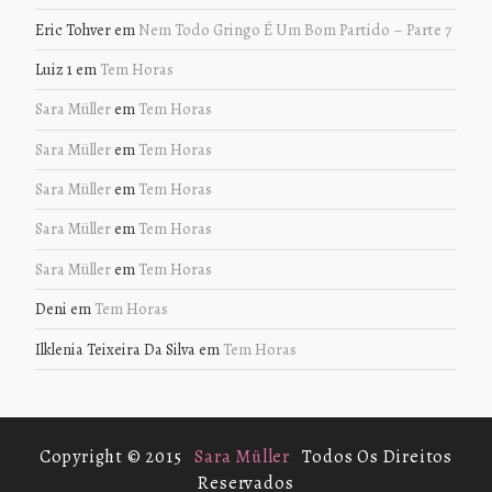
Eric Tohver
em
Nem Todo Gringo É Um Bom Partido – Parte 7
Luiz 1
em
Tem Horas
Sara Müller
em
Tem Horas
Sara Müller
em
Tem Horas
Sara Müller
em
Tem Horas
Sara Müller
em
Tem Horas
Sara Müller
em
Tem Horas
Deni
em
Tem Horas
Ilklenia Teixeira Da Silva
em
Tem Horas
Copyright © 2015
Sara Müller
Todos Os Direitos
Reservados