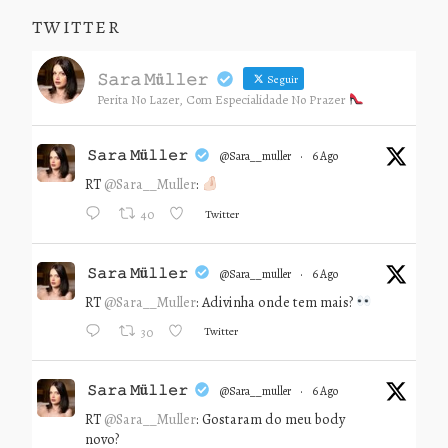
TWITTER
𝚂𝚊𝚛𝚊 𝙼ü𝚕𝚕𝚎𝚛
Seguir
Perita No Lazer, Com Especialidade No Prazer
𝚂𝚊𝚛𝚊 𝙼ü𝚕𝚕𝚎𝚛
@sara__muller
·
6 Ago
RT
@Sara__Muller
:
Twitter
40
𝚂𝚊𝚛𝚊 𝙼ü𝚕𝚕𝚎𝚛
@sara__muller
·
6 Ago
RT
@Sara__Muller
: Adivinha onde tem mais?
Twitter
30
𝚂𝚊𝚛𝚊 𝙼ü𝚕𝚕𝚎𝚛
@sara__muller
·
6 Ago
RT
@Sara__Muller
: Gostaram do meu body
novo?