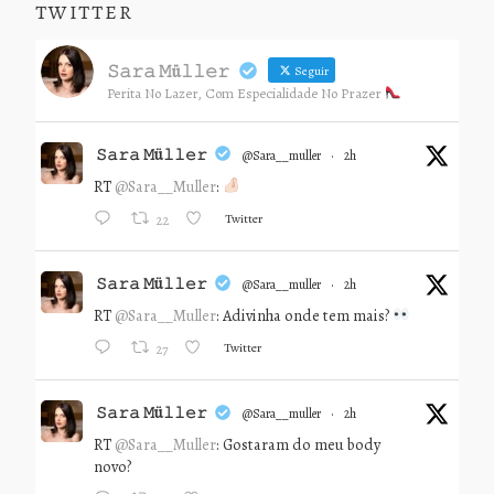
TWITTER
𝚂𝚊𝚛𝚊 𝙼ü𝚕𝚕𝚎𝚛
Seguir
Perita No Lazer, Com Especialidade No Prazer
𝚂𝚊𝚛𝚊 𝙼ü𝚕𝚕𝚎𝚛
@sara__muller
·
2h
RT
@Sara__Muller
:
Twitter
22
𝚂𝚊𝚛𝚊 𝙼ü𝚕𝚕𝚎𝚛
@sara__muller
·
2h
RT
@Sara__Muller
: Adivinha onde tem mais?
Twitter
27
𝚂𝚊𝚛𝚊 𝙼ü𝚕𝚕𝚎𝚛
@sara__muller
·
2h
RT
@Sara__Muller
: Gostaram do meu body
novo?