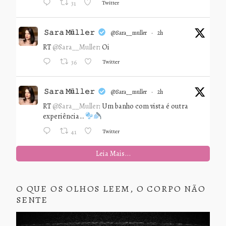
Twitter
31
𝚂𝚊𝚛𝚊 𝙼ü𝚕𝚕𝚎𝚛
@sara__muller
·
2h
RT
@Sara__Muller
: Oi
Twitter
36
𝚂𝚊𝚛𝚊 𝙼ü𝚕𝚕𝚎𝚛
@sara__muller
·
2h
RT
@Sara__Muller
: Um banho com vista é outra
experiência…
Twitter
41
Leia Mais...
O QUE OS OLHOS LEEM, O CORPO NÃO
SENTE
Tocador