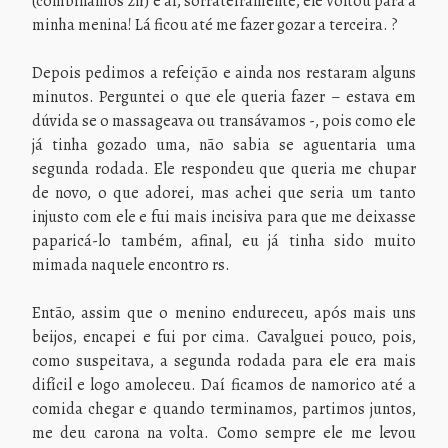
(combinamos 2h) e aí, sorrateiramente, ele voltou para a
minha menina! Lá ficou até me fazer gozar a terceira. ?
Depois pedimos a refeição e ainda nos restaram alguns
minutos. Perguntei o que ele queria fazer – estava em
dúvida se o massageava ou transávamos -, pois como ele
já tinha gozado uma, não sabia se aguentaria uma
segunda rodada. Ele respondeu que queria me chupar
de novo, o que adorei, mas achei que seria um tanto
injusto com ele e fui mais incisiva para que me deixasse
paparicá-lo também, afinal, eu já tinha sido muito
mimada naquele encontro rs.
Então, assim que o menino endureceu, após mais uns
beijos, encapei e fui por cima. Cavalguei pouco, pois,
como suspeitava, a segunda rodada para ele era mais
difícil e logo amoleceu. Daí ficamos de namorico até a
comida chegar e quando terminamos, partimos juntos,
me deu carona na volta. Como sempre ele me levou