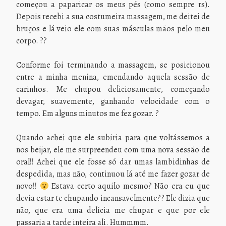
começou a paparicar os meus pés (como sempre rs).
Depois recebi a sua costumeira massagem, me deitei de
bruços e lá veio ele com suas másculas mãos pelo meu
corpo. ??
Conforme foi terminando a massagem, se posicionou
entre a minha menina, emendando aquela sessão de
carinhos. Me chupou deliciosamente, começando
devagar, suavemente, ganhando velocidade com o
tempo. Em alguns minutos me fez gozar. ?
Quando achei que ele subiria para que voltássemos a
nos beijar, ele me surpreendeu com uma nova sessão de
oral!! Achei que ele fosse só dar umas lambidinhas de
despedida, mas não, continuou lá até me fazer gozar de
novo!!
Estava certo aquilo mesmo? Não era eu que
devia estar te chupando incansavelmente?? Ele dizia que
não, que era uma delícia me chupar e que por ele
passaria a tarde inteira ali. Hummmm.