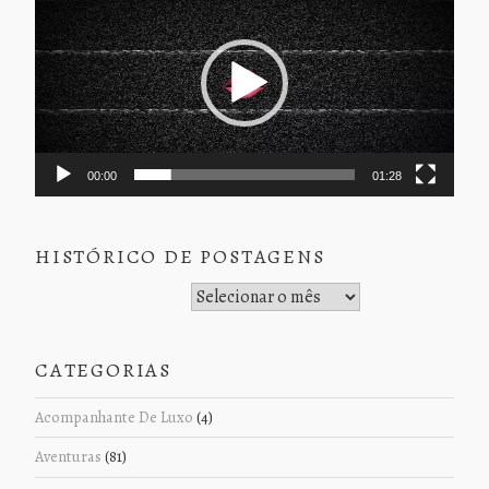
de
vídeo
00:00
01:28
HISTÓRICO DE POSTAGENS
Histórico de Postagens
CATEGORIAS
Acompanhante De Luxo
(4)
Aventuras
(81)