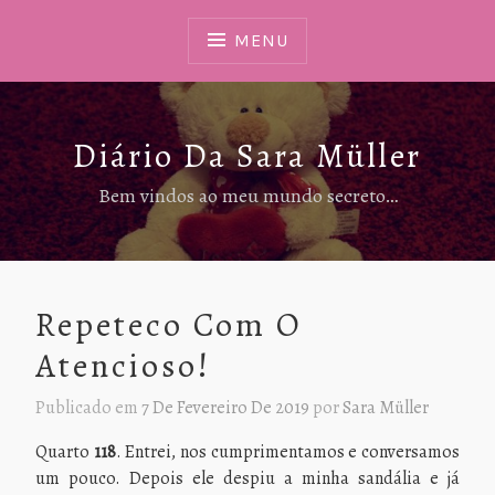
Ir
Para
MENU
Conteúdo
Diário Da Sara Müller
Bem vindos ao meu mundo secreto…
Repeteco Com O
Atencioso!
Publicado em
7 De Fevereiro De 2019
por
Sara Müller
Quarto
118
. Entrei, nos cumprimentamos e conversamos
um pouco. Depois ele despiu a minha sandália e já