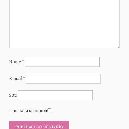
Nome
*
E-mail
*
Site
I am not a spammer