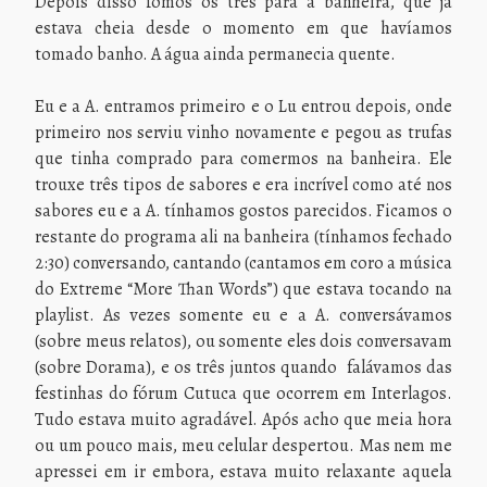
Depois disso fomos os três para a banheira, que já
estava cheia desde o momento em que havíamos
tomado banho. A água ainda permanecia quente.
Eu e a A. entramos primeiro e o Lu entrou depois, onde
primeiro nos serviu vinho novamente e pegou as trufas
que tinha comprado para comermos na banheira. Ele
trouxe três tipos de sabores e era incrível como até nos
sabores eu e a A. tínhamos gostos parecidos. Ficamos o
restante do programa ali na banheira (tínhamos fechado
2:30) conversando, cantando (cantamos em coro a música
do Extreme “More Than Words”) que estava tocando na
playlist. As vezes somente eu e a A. conversávamos
(sobre meus relatos), ou somente eles dois conversavam
(sobre Dorama), e os três juntos quando falávamos das
festinhas do fórum Cutuca que ocorrem em Interlagos.
Tudo estava muito agradável. Após acho que meia hora
ou um pouco mais, meu celular despertou. Mas nem me
apressei em ir embora, estava muito relaxante aquela