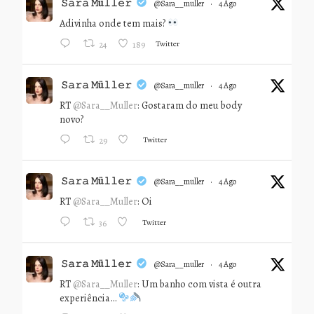
𝚂𝚊𝚛𝚊 𝙼ü𝚕𝚕𝚎𝚛
@sara__muller
·
4 Ago
Adivinha onde tem mais?
Twitter
24
189
𝚂𝚊𝚛𝚊 𝙼ü𝚕𝚕𝚎𝚛
@sara__muller
·
4 Ago
RT
@Sara__Muller
: Gostaram do meu body
novo?
Twitter
29
𝚂𝚊𝚛𝚊 𝙼ü𝚕𝚕𝚎𝚛
@sara__muller
·
4 Ago
RT
@Sara__Muller
: Oi
Twitter
36
𝚂𝚊𝚛𝚊 𝙼ü𝚕𝚕𝚎𝚛
@sara__muller
·
4 Ago
RT
@Sara__Muller
: Um banho com vista é outra
experiência…