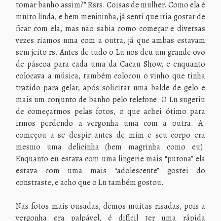
tomar banho assim?” Rsrs. Coisas de mulher. Como ela é
muito linda, e bem menininha, já senti que iria gostar de
ficar com ela, mas não sabia como começar e diversas
vezes riamos uma com a outra, já que ambas estavam
sem jeito rs. Antes de tudo o Lu nos deu um grande ovo
de páscoa para cada uma da Cacau Show, e enquanto
colocava a música, também colocou o vinho que tinha
trazido para gelar, após solicitar uma balde de gelo e
mais um conjunto de banho pelo telefone. O Lu sugeriu
de começarmos pelas fotos, o que achei ótimo para
irmos perdendo a vergonha uma com a outra. A.
começou a se despir antes de mim e seu corpo era
mesmo uma delicinha (bem magrinha como eu).
Enquanto eu estava com uma lingerie mais “putona” ela
estava com uma mais “adolescente” gostei do
constraste, e acho que o Lu também gostou.
Nas fotos mais ousadas, demos muitas risadas, pois a
vergonha era palpável, é difícil ter uma rápida