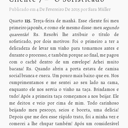
Publicado em
4 De Fevereiro De 2015
por
Sara Müller
Quarto
115.
Terça-feira de manhã. Esse cliente foi meu
primeiro japonês, e como ele mesmo disse: meu
segundo
quarentão
! Rs. Resolvi lhe atribuir o título de
sofisticado, por dois motivos: Foi o primeiro a ter a
delicadeza de levar um vinho para tomarmos antes e
durante o processo, e também porque ao final, me pagou
com o cachê dentro de um envelope! Achei muito
bacana! Rs. Quando abriu a porta estava de camisa
social branca e cueca. Um pouco mais baixo que eu. Nos
cumprimentamos e me sentei ao seu lado na cama,
enquanto ele nos servia o vinho na taça. Brindamos e
tudo! Após a primeira taça começamos a nos beijar. Ele
me deitou e veio por cima de mim. Todo carinhoso
beijando meu pescoço, seios e boceta, uma delícia!
Depois que me deu esse rápido trato, foi a minha vez e
comecei a lhe chupar também! Após um considerável