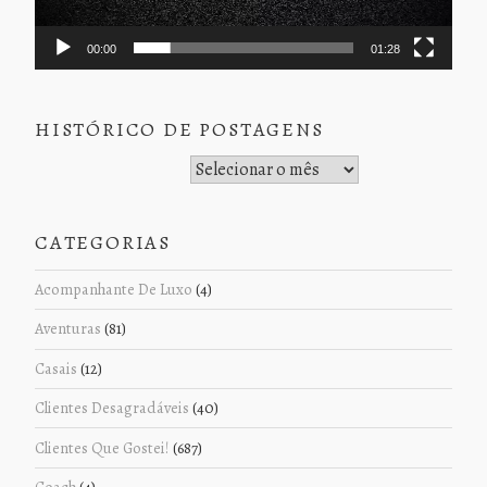
00:00
01:28
HISTÓRICO DE POSTAGENS
Histórico de Postagens
CATEGORIAS
Acompanhante De Luxo
(4)
Aventuras
(81)
Casais
(12)
Clientes Desagradáveis
(40)
Clientes Que Gostei!
(687)
Coach
(4)