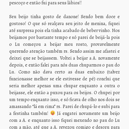
pescoço e então fui para seus lábios!!
Seu beijo tinha gosto de danone! Sendo bem doce e
gostoso! O que só realçava seu jeito de menina, fiquei
até surpresa pois ela tinha acabado de beber vinho. Nos
beijamos por bastante tempo e só parei de beijá-la pois
o Lu começou a beijar meu rosto, provavelmente
querendo atenção também rs. Sendo assim me afastei e
deixei que se beijassem. Voltei a beijar a A. novamente
depois, e então falei para nós duas chuparmos o pau do
Lu. Como não dava certo as duas embaixo (talvez
funcionasse melhor se ele estivesse de pé) conclui que
seria melhor apenas uma chupar enquanto a outra o
beijasse, ele então a puxou para os beijos. O chupei por
um tempo enquanto isso, e só ficava de olho nos dois se
amassando “lá em cima” rs. Parei de chupá-lo e subi para
a festinha também!
Já engatei novamente um beijo
com a A. e enquanto isso fiquei mexendo no pau do Lu
com a mão, até que a A. revezou comigo e desceu para