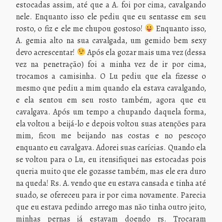
estocadas assim, até que a A. foi por cima, cavalgando
nele. Enquanto isso ele pediu que eu sentasse em seu
rosto, o fiz e ele me chupou gostoso!
Enquanto isso,
A. gemia alto na sua cavalgada, um gemido bem sexy
devo acrescentar!
Após ela gozar mais uma vez (dessa
vez na penetração) foi a minha vez de ir por cima,
trocamos a camisinha. O Lu pediu que ela fizesse o
mesmo que pediu a mim quando ela estava cavalgando,
e ela sentou em seu rosto também, agora que eu
cavalgava. Após um tempo a chupando daquela forma,
ela voltou a beijá-lo e depois voltou suas atenções para
mim, ficou me beijando nas costas e no pescoço
enquanto eu cavalgava. Adorei suas carícias. Quando ela
se voltou para o Lu, eu itensifiquei nas estocadas pois
queria muito que ele gozasse também, mas ele era duro
na queda! Rs. A. vendo que eu estava cansada e tinha até
suado, se ofereceu para ir por cima novamente. Parecia
que eu estava pedindo arrego mas não tinha outro jeito,
minhas pernas já estavam doendo rs. Trocaram