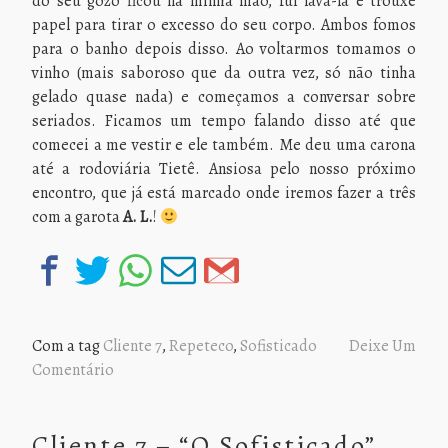
do seu gozo ficou na minha mão, fui lavá-la e trouxe
papel para tirar o excesso do seu corpo. Ambos fomos
para o banho depois disso. Ao voltarmos tomamos o
vinho (mais saboroso que da outra vez, só não tinha
gelado quase nada) e começamos a conversar sobre
seriados. Ficamos um tempo falando disso até que
comecei a me vestir e ele também. Me deu uma carona
até a rodoviária Tietê. Ansiosa pelo nosso próximo
encontro, que já está marcado onde iremos fazer a três
com a garota
A. L.
!
Com a tag
Cliente 7
,
Repeteco
,
Sofisticado
Deixe Um
Comentário
Cliente 7 – “O Sofisticado”