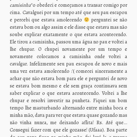
camisinha”
o obedeci e começamos a transar comigo por
cima. Cavalguei por um tempo até que seu pau escapou
e percebi que estava amolecendo
perguntei se não
estava bom ou algo assim e ele disse que estava mas não
soube explicar exatamente o que estava acontecendo.
Ele tirou a camisinha, passou uma água no pau e voltei a
lhe chupar. O chupei novamente por um tempo e
novamente colocamos a camisinha onde voltei a
cavalgar. Infelizmente seu pau escapou de novo e mais
uma vez estava amolecendo :'( comecei sinceramente a
achar que não estava bom para ele e perguntei de novo
se estava bom mesmo e ele sem graça continuava sem
saber explicar o que estava acontecendo. Voltei a lhe
chupar e resolvi investir na punheta. Fiquei um bom
tempo lhe masturbando alternando entre minha boca e
minha mão, dava para ver que estava quase gozando mas
não vinha nunca, me deixando aflita! Rs. Até que…
Consegui fazer com que ele gozasse! (Ufaaa). Boa parte