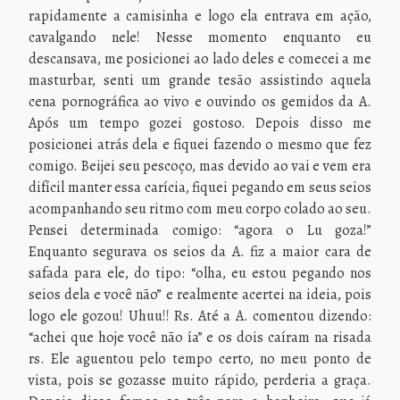
rapidamente a camisinha e logo ela entrava em ação,
cavalgando nele! Nesse momento enquanto eu
descansava, me posicionei ao lado deles e comecei a me
masturbar, senti um grande tesão assistindo aquela
cena pornográfica ao vivo e ouvindo os gemidos da A.
Após um tempo gozei gostoso. Depois disso me
posicionei atrás dela e fiquei fazendo o mesmo que fez
comigo. Beijei seu pescoço, mas devido ao vai e vem era
difícil manter essa carícia, fiquei pegando em seus seios
acompanhando seu ritmo com meu corpo colado ao seu.
Pensei determinada comigo: “agora o Lu goza!”
Enquanto segurava os seios da A. fiz a maior cara de
safada para ele, do tipo: “olha, eu estou pegando nos
seios dela e você não” e realmente acertei na ideia, pois
logo ele gozou! Uhuu!! Rs. Até a A. comentou dizendo:
“achei que hoje você não ía” e os dois caíram na risada
rs. Ele aguentou pelo tempo certo, no meu ponto de
vista, pois se gozasse muito rápido, perderia a graça.