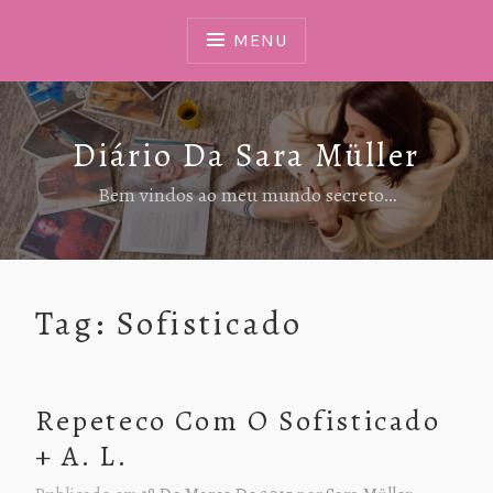
Ir
Para
MENU
Conteúdo
Diário Da Sara Müller
Bem vindos ao meu mundo secreto…
Tag:
Sofisticado
Repeteco Com O Sofisticado
+ A. L.