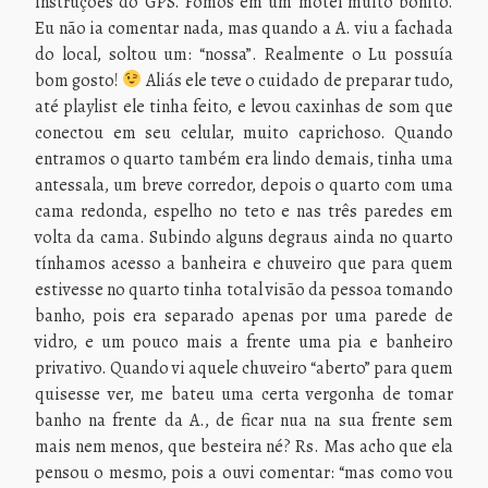
instruções do GPS. Fomos em um motel muito bonito.
Eu não ia comentar nada, mas quando a A. viu a fachada
do local, soltou um: “nossa”. Realmente o Lu possuía
bom gosto!
Aliás ele teve o cuidado de preparar tudo,
até playlist ele tinha feito, e levou caxinhas de som que
conectou em seu celular, muito caprichoso. Quando
entramos o quarto também era lindo demais, tinha uma
antessala, um breve corredor, depois o quarto com uma
cama redonda, espelho no teto e nas três paredes em
volta da cama. Subindo alguns degraus ainda no quarto
tínhamos acesso a banheira e chuveiro que para quem
estivesse no quarto tinha total visão da pessoa tomando
banho, pois era separado apenas por uma parede de
vidro, e um pouco mais a frente uma pia e banheiro
privativo. Quando vi aquele chuveiro “aberto” para quem
quisesse ver, me bateu uma certa vergonha de tomar
banho na frente da A., de ficar nua na sua frente sem
mais nem menos, que besteira né? Rs. Mas acho que ela
pensou o mesmo, pois a ouvi comentar: “mas como vou