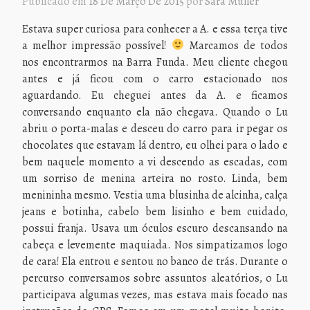
Publicado em
18 De Março De 2015
por
Sara Müller
Estava super curiosa para conhecer a A. e essa terça tive
a melhor impressão possível!
Marcamos de todos
nos encontrarmos na Barra Funda. Meu cliente chegou
antes e já ficou com o carro estacionado nos
aguardando. Eu cheguei antes da A. e ficamos
conversando enquanto ela não chegava. Quando o Lu
abriu o porta-malas e desceu do carro para ir pegar os
chocolates que estavam lá dentro, eu olhei para o lado e
bem naquele momento a vi descendo as escadas, com
um sorriso de menina arteira no rosto. Linda, bem
menininha mesmo. Vestia uma blusinha de alcinha, calça
jeans e botinha, cabelo bem lisinho e bem cuidado,
possui franja. Usava um óculos escuro descansando na
cabeça e levemente maquiada. Nos simpatizamos logo
de cara! Ela entrou e sentou no banco de trás. Durante o
percurso conversamos sobre assuntos aleatórios, o Lu
participava algumas vezes, mas estava mais focado nas