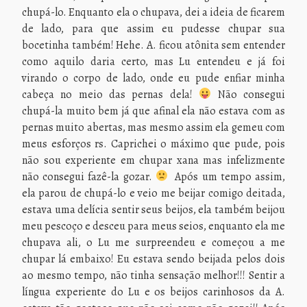
chupá-lo. Enquanto ela o chupava, dei a ideia de ficarem
de lado, para que assim eu pudesse chupar sua
bocetinha também! Hehe. A. ficou atônita sem entender
como aquilo daria certo, mas Lu entendeu e já foi
virando o corpo de lado, onde eu pude enfiar minha
cabeça no meio das pernas dela!
Não consegui
chupá-la muito bem já que afinal ela não estava com as
pernas muito abertas, mas mesmo assim ela gemeu com
meus esforços rs. Caprichei o máximo que pude, pois
não sou experiente em chupar xana mas infelizmente
não consegui fazê-la gozar.
Após um tempo assim,
ela parou de chupá-lo e veio me beijar comigo deitada,
estava uma delícia sentir seus beijos, ela também beijou
meu pescoço e desceu para meus seios, enquanto ela me
chupava ali, o Lu me surpreendeu e começou a me
chupar lá embaixo! Eu estava sendo beijada pelos dois
ao mesmo tempo, não tinha sensação melhor!!! Sentir a
língua experiente do Lu e os beijos carinhosos da A.