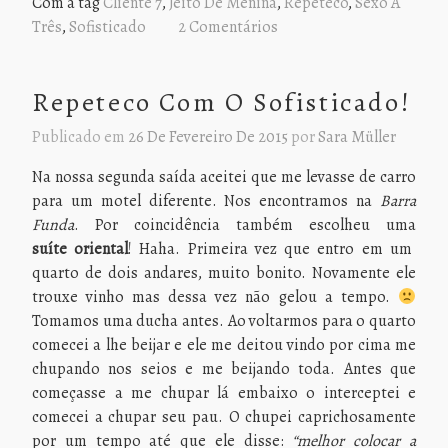
Com a tag
Cliente 7
,
Jeito De Menina
,
Repeteco
,
Sexo A
Três
,
Sofisticado
2 Comentários
Repeteco Com O Sofisticado!
Publicado em
26 De Fevereiro De 2015
por
Sara Müller
Na nossa segunda saída aceitei que me levasse de carro
para um motel diferente. Nos encontramos na
Barra
Funda
. Por coincidência também escolheu uma
suíte oriental
! Haha. Primeira vez que entro em um
quarto de dois andares, muito bonito. Novamente ele
trouxe vinho mas dessa vez não gelou a tempo.
Tomamos uma ducha antes. Ao voltarmos para o quarto
comecei a lhe beijar e ele me deitou vindo por cima me
chupando nos seios e me beijando toda. Antes que
começasse a me chupar lá embaixo o interceptei e
comecei a chupar seu pau. O chupei caprichosamente
por um tempo até que ele disse:
“melhor colocar a