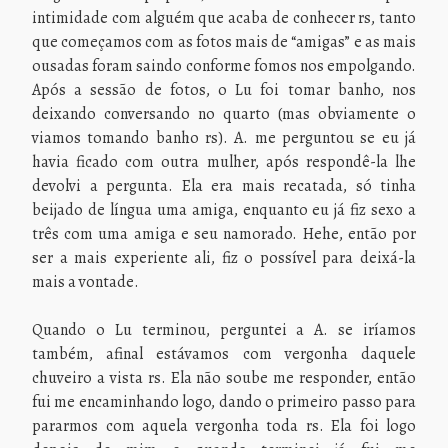
intimidade com alguém que acaba de conhecer rs, tanto
que começamos com as fotos mais de “amigas” e as mais
ousadas foram saindo conforme fomos nos empolgando.
Após a sessão de fotos, o Lu foi tomar banho, nos
deixando conversando no quarto (mas obviamente o
viamos tomando banho rs). A. me perguntou se eu já
havia ficado com outra mulher, após respondê-la lhe
devolvi a pergunta. Ela era mais recatada, só tinha
beijado de língua uma amiga, enquanto eu já fiz sexo a
três com uma amiga e seu namorado. Hehe, então por
ser a mais experiente ali, fiz o possível para deixá-la
mais a vontade.
Quando o Lu terminou, perguntei a A. se iríamos
também, afinal estávamos com vergonha daquele
chuveiro a vista rs. Ela não soube me responder, então
fui me encaminhando logo, dando o primeiro passo para
pararmos com aquela vergonha toda rs. Ela foi logo