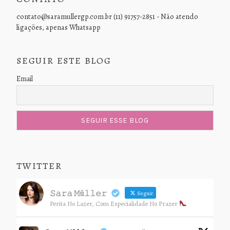
contato@saramullergp.com.br (11) 91757-2851 - Não atendo
ligações, apenas Whatsapp
SEGUIR ESTE BLOG
Email
TWITTER
𝚂𝚊𝚛𝚊 𝙼ü𝚕𝚕𝚎𝚛
Seguir
Perita No Lazer, Com Especialidade No Prazer