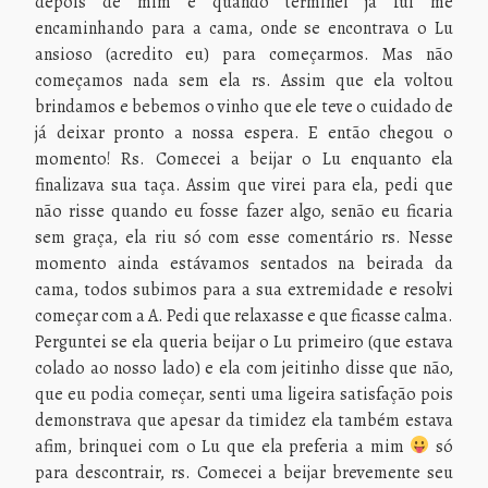
depois de mim e quando terminei já fui me
encaminhando para a cama, onde se encontrava o Lu
ansioso (acredito eu) para começarmos. Mas não
começamos nada sem ela rs. Assim que ela voltou
brindamos e bebemos o vinho que ele teve o cuidado de
já deixar pronto a nossa espera. E então chegou o
momento! Rs. Comecei a beijar o Lu enquanto ela
finalizava sua taça. Assim que virei para ela, pedi que
não risse quando eu fosse fazer algo, senão eu ficaria
sem graça, ela riu só com esse comentário rs. Nesse
momento ainda estávamos sentados na beirada da
cama, todos subimos para a sua extremidade e resolvi
começar com a A. Pedi que relaxasse e que ficasse calma.
Perguntei se ela queria beijar o Lu primeiro (que estava
colado ao nosso lado) e ela com jeitinho disse que não,
que eu podia começar, senti uma ligeira satisfação pois
demonstrava que apesar da timidez ela também estava
afim, brinquei com o Lu que ela preferia a mim
só
para descontrair, rs. Comecei a beijar brevemente seu