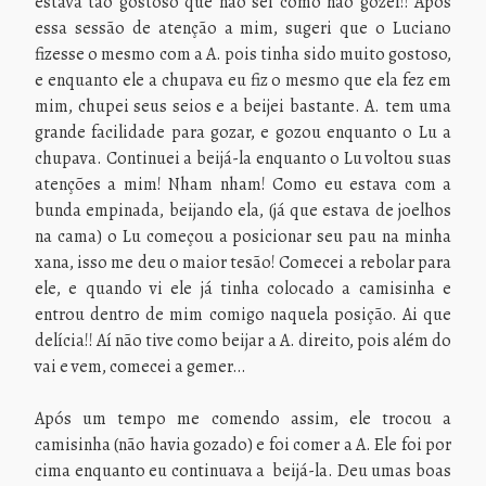
estava tão gostoso que não sei como não gozei!! Após
essa sessão de atenção a mim, sugeri que o Luciano
fizesse o mesmo com a A. pois tinha sido muito gostoso,
e enquanto ele a chupava eu fiz o mesmo que ela fez em
mim, chupei seus seios e a beijei bastante. A. tem uma
grande facilidade para gozar, e gozou enquanto o Lu a
chupava. Continuei a beijá-la enquanto o Lu voltou suas
atenções a mim! Nham nham! Como eu estava com a
bunda empinada, beijando ela, (já que estava de joelhos
na cama) o Lu começou a posicionar seu pau na minha
xana, isso me deu o maior tesão! Comecei a rebolar para
ele, e quando vi ele já tinha colocado a camisinha e
entrou dentro de mim comigo naquela posição. Ai que
delícia!! Aí não tive como beijar a A. direito, pois além do
vai e vem, comecei a gemer…
Após um tempo me comendo assim, ele trocou a
camisinha (não havia gozado) e foi comer a A. Ele foi por
cima enquanto eu continuava a beijá-la. Deu umas boas