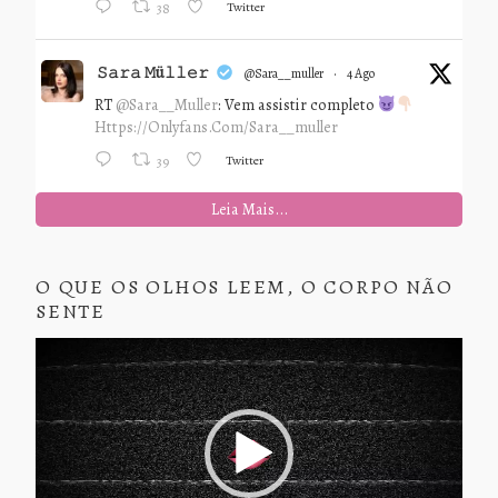
Twitter
38
𝚂𝚊𝚛𝚊 𝙼ü𝚕𝚕𝚎𝚛
@sara__muller
·
4 Ago
RT
@Sara__Muller
: Vem assistir completo
Https://onlyfans.com/sara__muller
Twitter
39
Leia Mais...
O QUE OS OLHOS LEEM, O CORPO NÃO
SENTE
Tocador
de
vídeo