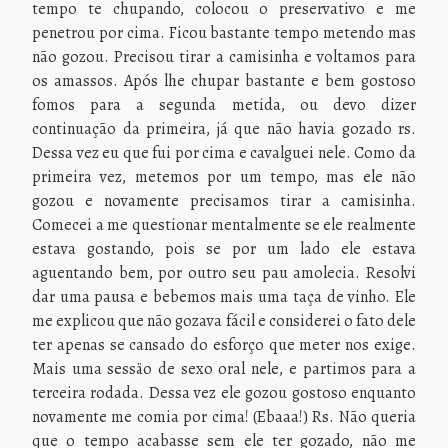
tempo te chupando, colocou o preservativo e me
penetrou por cima. Ficou bastante tempo metendo mas
não gozou. Precisou tirar a camisinha e voltamos para
os amassos. Após lhe chupar bastante e bem gostoso
fomos para a segunda metida, ou devo dizer
continuação da primeira, já que não havia gozado rs.
Dessa vez eu que fui por cima e cavalguei nele. Como da
primeira vez, metemos por um tempo, mas ele não
gozou e novamente precisamos tirar a camisinha.
Comecei a me questionar mentalmente se ele realmente
estava gostando, pois se por um lado ele estava
aguentando bem, por outro seu pau amolecia. Resolvi
dar uma pausa e bebemos mais uma taça de vinho. Ele
me explicou que não gozava fácil e considerei o fato dele
ter apenas se cansado do esforço que meter nos exige.
Mais uma sessäo de sexo oral nele, e partimos para a
terceira rodada. Dessa vez ele gozou gostoso enquanto
novamente me comia por cima! (Ebaaa!) Rs. Não queria
que o tempo acabasse sem ele ter gozado, não me