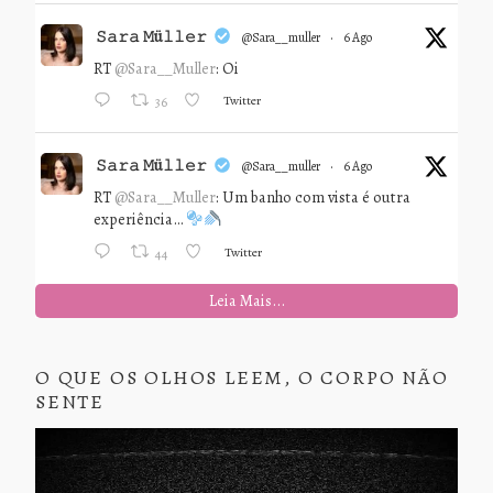
𝚂𝚊𝚛𝚊 𝙼ü𝚕𝚕𝚎𝚛
@sara__muller
·
6 Ago
RT
@Sara__Muller
: Oi
Twitter
36
𝚂𝚊𝚛𝚊 𝙼ü𝚕𝚕𝚎𝚛
@sara__muller
·
6 Ago
RT
@Sara__Muller
: Um banho com vista é outra
experiência…
Twitter
44
Leia Mais...
O QUE OS OLHOS LEEM, O CORPO NÃO
SENTE
Tocador
de
vídeo