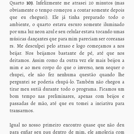
Quarto
103
. Infelizmente me atrasei 20 minutos (mas
obviamente o tempo começou a contar somente depois
que eu cheguei). Ele já tinha preparado todo o
ambiente, o quarto estava escuro somente iluminado
por uma luz neon azul e seu celular estava tocando umas
músicas dançantes que para mim pareciam ser coreanas
rs. Me desculpei pelo atraso e logo começamos a nos
beijar. Nos beijamos bastante de pé, até que nos
deitamos. Assim como da outra vez ele mais beijou a
mim e ao meu corpo do que o inverso, nem sequer o
chupei, ele não fez nenhuma questão quando lhe
perguntei se poderia chupá-lo. Também não chegou a
tirar meu sutiã durante todo o programa. Ficamos um
bom tempo nas preliminares, apenas com beijos e
passadas de mão, até que eu tomei a inciativa para
transarmos.
Igual no nosso primeiro encontro quase que não deu
para enfiar seu pau dentro de mim, ele amolecia com