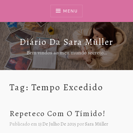
Ir
Para
MENU
Conteúdo
Diário Da Sara Müller
Bem vindos ao meu mundo secreto…
Tag:
Tempo Excedido
Repeteco Com O Tímido!
Publicado em
13 De Julho De 2015
por
Sara Müller