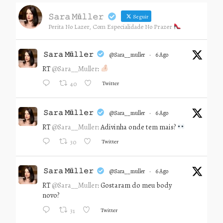
𝚂𝚊𝚛𝚊 𝙼ü𝚕𝚕𝚎𝚛
Seguir
Perita No Lazer, Com Especialidade No Prazer
𝚂𝚊𝚛𝚊 𝙼ü𝚕𝚕𝚎𝚛
@sara__muller
·
6 Ago
RT
@Sara__Muller
:
Twitter
40
𝚂𝚊𝚛𝚊 𝙼ü𝚕𝚕𝚎𝚛
@sara__muller
·
6 Ago
RT
@Sara__Muller
: Adivinha onde tem mais?
Twitter
30
𝚂𝚊𝚛𝚊 𝙼ü𝚕𝚕𝚎𝚛
@sara__muller
·
6 Ago
RT
@Sara__Muller
: Gostaram do meu body
novo?
Twitter
31