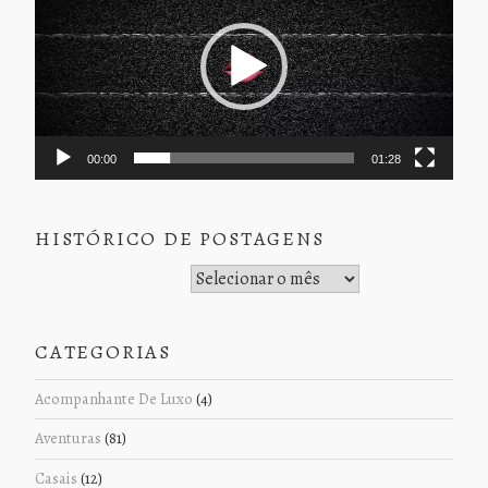
vídeo
00:00
01:28
HISTÓRICO DE POSTAGENS
Histórico de Postagens
CATEGORIAS
Acompanhante De Luxo
(4)
Aventuras
(81)
Casais
(12)