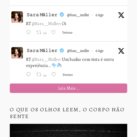
𝚂𝚊𝚛𝚊 𝙼ü𝚕𝚕𝚎𝚛
@sara__muller
·
6 Ago
RT
@Sara__Muller
: Oi
Twitter
36
𝚂𝚊𝚛𝚊 𝙼ü𝚕𝚕𝚎𝚛
@sara__muller
·
6 Ago
RT
@Sara__Muller
: Um banho com vista é outra
experiência…
Twitter
44
Leia Mais...
O QUE OS OLHOS LEEM, O CORPO NÃO
SENTE
Tocador
de