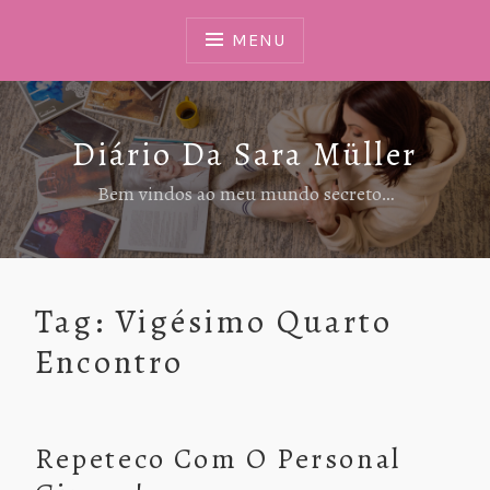
Ir
Para
MENU
Conteúdo
Diário Da Sara Müller
Bem vindos ao meu mundo secreto…
Tag:
Vigésimo Quarto
Encontro
Repeteco Com O Personal