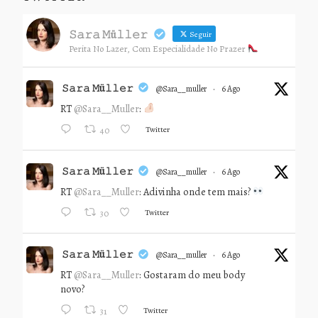
𝚂𝚊𝚛𝚊 𝙼ü𝚕𝚕𝚎𝚛
Seguir
Perita No Lazer, Com Especialidade No Prazer
𝚂𝚊𝚛𝚊 𝙼ü𝚕𝚕𝚎𝚛
@sara__muller
·
6 Ago
RT
@Sara__Muller
:
Twitter
40
𝚂𝚊𝚛𝚊 𝙼ü𝚕𝚕𝚎𝚛
@sara__muller
·
6 Ago
RT
@Sara__Muller
: Adivinha onde tem mais?
Twitter
30
𝚂𝚊𝚛𝚊 𝙼ü𝚕𝚕𝚎𝚛
@sara__muller
·
6 Ago
RT
@Sara__Muller
: Gostaram do meu body
novo?
Twitter
31