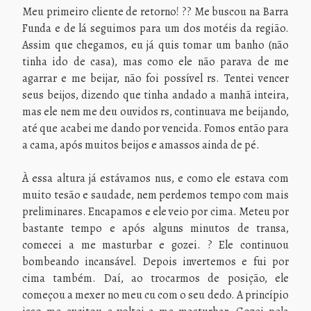
Meu primeiro cliente de retorno! ?? Me buscou na Barra
Funda e de lá seguimos para um dos motéis da região.
Assim que chegamos, eu já quis tomar um banho (não
tinha ido de casa), mas como ele não parava de me
agarrar e me beijar, não foi possível rs. Tentei vencer
seus beijos, dizendo que tinha andado a manhã inteira,
mas ele nem me deu ouvidos rs, continuava me beijando,
até que acabei me dando por vencida. Fomos então para
a cama, após muitos beijos e amassos ainda de pé.
À essa altura já estávamos nus, e como ele estava com
muito tesão e saudade, nem perdemos tempo com mais
preliminares. Encapamos e ele veio por cima. Meteu por
bastante tempo e após alguns minutos de transa,
comecei a me masturbar e gozei. ? Ele continuou
bombeando incansável. Depois invertemos e fui por
cima também. Daí, ao trocarmos de posição, ele
começou a mexer no meu cu com o seu dedo. A princípio