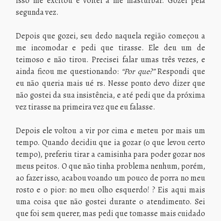
isso me excitou e voltei a me masturbar. Gozei pela
segunda vez.
Depois que gozei, seu dedo naquela região começou a
me incomodar e pedi que tirasse. Ele deu um de
teimoso e não tirou. Precisei falar umas três vezes, e
ainda ficou me questionando:
“Por que?”
Respondi que
eu não queria mais ué rs. Nesse ponto devo dizer que
não gostei da sua insistência, e até pedi que da próxima
vez tirasse na primeira vez que eu falasse.
Depois ele voltou a vir por cima e meteu por mais um
tempo. Quando decidiu que ia gozar (o que levou certo
tempo), preferiu tirar a camisinha para poder gozar nos
meus peitos. O que não tinha problema nenhum, porém,
ao fazer isso, acabou voando um pouco de porra no meu
rosto e o pior: no meu olho esquerdo! ? Eis aqui mais
uma coisa que não gostei durante o atendimento. Sei
que foi sem querer, mas pedi que tomasse mais cuidado