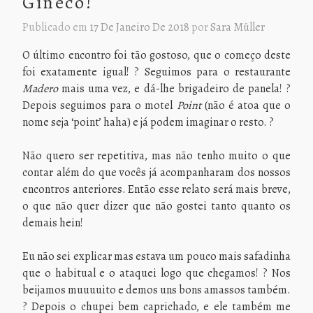
Gineco!
Publicado em
17 De Janeiro De 2018
por
Sara Müller
O último encontro foi tão gostoso, que o começo deste
foi exatamente igual! ? Seguimos para o restaurante
Madero
mais uma vez, e dá-lhe brigadeiro de panela! ?
Depois seguimos para o motel
Point
(não é atoa que o
nome seja ‘point’ haha) e já podem imaginar o resto. ?
Não quero ser repetitiva, mas não tenho muito o que
contar além do que vocês já acompanharam dos nossos
encontros anteriores. Então esse relato será mais breve,
o que não quer dizer que não gostei tanto quanto os
demais hein!
Eu não sei explicar mas estava um pouco mais safadinha
que o habitual e o ataquei logo que chegamos! ? Nos
beijamos muuuuito e demos uns bons amassos também.
? Depois o chupei bem caprichado, e ele também me