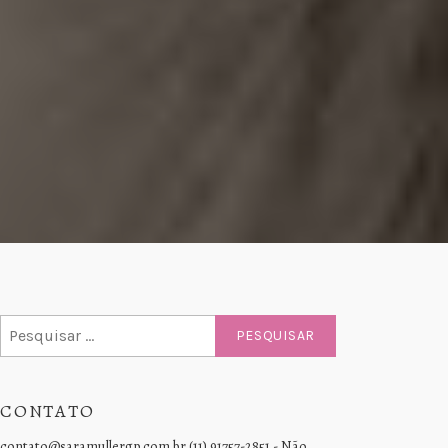
Pesquisar
por:
CONTATO
contato@saramullergp.com.br (11) 91757-2851 - Não