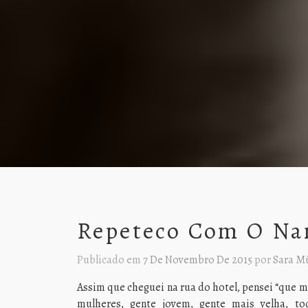
Repeteco Com O Na
Publicado em
7 De Novembro De 2015
por
Sara Mü
Assim que cheguei na rua do hotel, pensei “que m
mulheres, gente jovem, gente mais velha, t