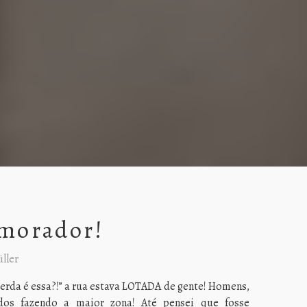
morador!
ller
erda é essa?!” a rua estava LOTADA de gente! Homens,
odos fazendo a maior zona! Até pensei que fosse