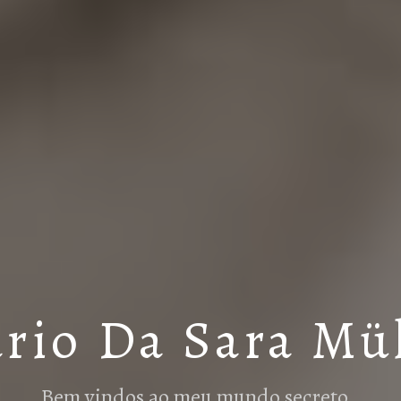
rio Da Sara Mü
Bem vindos ao meu mundo secreto…