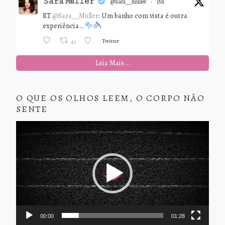
𝚂𝚊𝚛𝚊 𝙼ü𝚕𝚕𝚎𝚛
@sara__muller
·
15h
RT
@Sara__Muller
: Um banho com vista é outra
experiência…
Twitter
41
Leia Mais...
O QUE OS OLHOS LEEM, O CORPO NÃO
SENTE
Tocador
de
vídeo
00:00
01:28