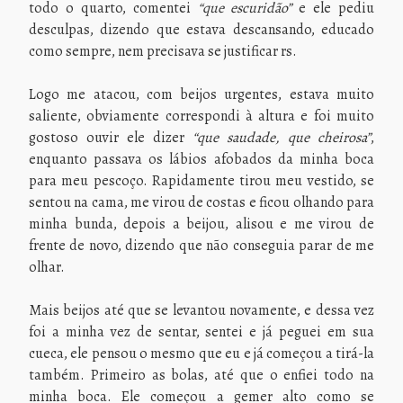
todo o quarto, comentei
“que escuridão”
e ele pediu
desculpas, dizendo que estava descansando, educado
como sempre, nem precisava se justificar rs.
Logo me atacou, com beijos urgentes, estava muito
saliente, obviamente correspondi à altura e foi muito
gostoso ouvir ele dizer
“que saudade, que cheirosa”
,
enquanto passava os lábios afobados da minha boca
para meu pescoço. Rapidamente tirou meu vestido, se
sentou na cama, me virou de costas e ficou olhando para
minha bunda, depois a beijou, alisou e me virou de
frente de novo, dizendo que não conseguia parar de me
olhar.
Mais beijos até que se levantou novamente, e dessa vez
foi a minha vez de sentar, sentei e já peguei em sua
cueca, ele pensou o mesmo que eu e já começou a tirá-la
também. Primeiro as bolas, até que o enfiei todo na
minha boca. Ele começou a gemer alto como se