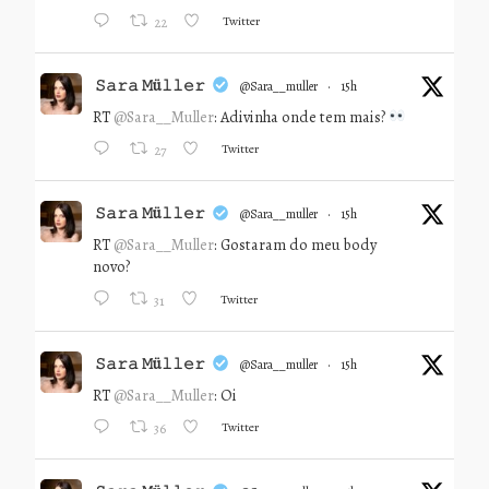
Twitter
22
𝚂𝚊𝚛𝚊 𝙼ü𝚕𝚕𝚎𝚛
@sara__muller
·
15h
RT
@Sara__Muller
: Adivinha onde tem mais?
Twitter
27
𝚂𝚊𝚛𝚊 𝙼ü𝚕𝚕𝚎𝚛
@sara__muller
·
15h
RT
@Sara__Muller
: Gostaram do meu body
novo?
Twitter
31
𝚂𝚊𝚛𝚊 𝙼ü𝚕𝚕𝚎𝚛
@sara__muller
·
15h
RT
@Sara__Muller
: Oi
Twitter
36