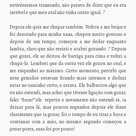
estivéssemos transando, não parava de dizer que eu era
incrível e que meu oral não tinha outro igual. ?
Depois ele quis me chupar também. Voltou a me beijar e
foi descendo para minha xana, chupou muito gostoso e
depois de um tempo, começou a me dedar enquanto
lambia, claro que não resisti e acabei gozando. ? Depois
que gozei, ele se deitou de barriga para cima e voltei a
chupá-lo. Lembrei que da outra vez ele gozou no oral, e
me empenhei ao máximo. Certo momento, percebi que
seus gemidos estavam ficando mais intensos e deduzi
estar no caminho certo, e estava. Ele balbuciou algo que
eu não entendi, mas achei que tivesse ligação com gozar,
falei
“hum?”
ele
repetiu e novamente não entendi rs, ia
deixar para lá, mas poucos segundos depois ele disse
claramente que ia gozar, foi o tempo de eu tirar a boca e
continuar com a mão, no mesmo segundo começou a
jorrar porra, essa foi por pouco!