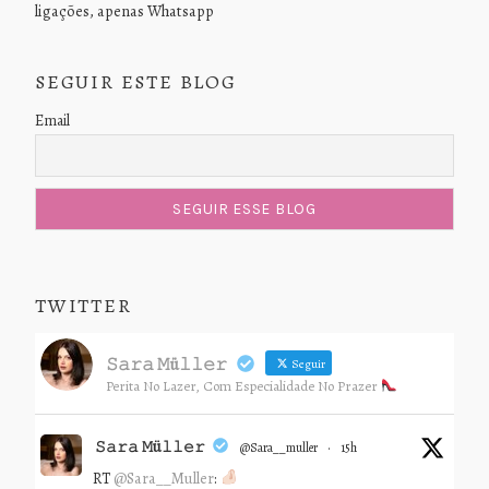
ligações, apenas Whatsapp
SEGUIR ESTE BLOG
Email
TWITTER
𝚂𝚊𝚛𝚊 𝙼ü𝚕𝚕𝚎𝚛
Seguir
Perita No Lazer, Com Especialidade No Prazer
𝚂𝚊𝚛𝚊 𝙼ü𝚕𝚕𝚎𝚛
@sara__muller
·
15h
RT
@Sara__Muller
: