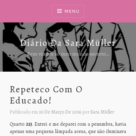
Ir
Para
MENU
Conteúdo
Diário Da Sara Müller
Bem vindos ao meu mundo secreto…
Repeteco Com O
Educado!
Publicado em
30 De Março De 2016
por
Sara Müller
Quarto
213
. Entrei e me deparei com a penumbra, havia
apenas uma pequena lâmpada acesa, que não iluminava