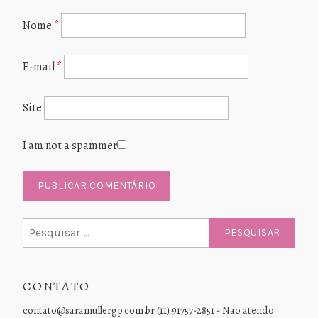
Nome
*
E-mail
*
Site
I am not a spammer
Pesquisar
por:
CONTATO
contato@saramullergp.com.br (11) 91757-2851 - Não atendo