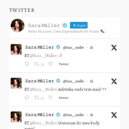
TWITTER
𝚂𝚊𝚛𝚊 𝙼ü𝚕𝚕𝚎𝚛
Seguir
Perita No Lazer, Com Especialidade No Prazer
𝚂𝚊𝚛𝚊 𝙼ü𝚕𝚕𝚎𝚛
@sara__muller
·
2h
RT
@Sara__Muller
:
Twitter
22
𝚂𝚊𝚛𝚊 𝙼ü𝚕𝚕𝚎𝚛
@sara__muller
·
2h
RT
@Sara__Muller
: Adivinha onde tem mais?
Twitter
27
𝚂𝚊𝚛𝚊 𝙼ü𝚕𝚕𝚎𝚛
@sara__muller
·
2h
RT
@Sara__Muller
: Gostaram do meu body
novo?