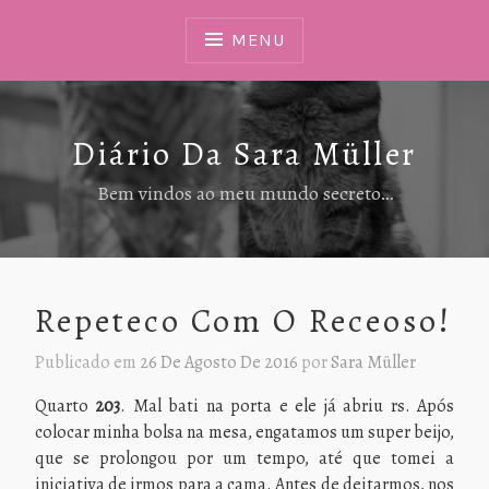
Ir
Para
MENU
Conteúdo
Diário Da Sara Müller
Bem vindos ao meu mundo secreto…
Repeteco Com O Receoso!
Publicado em
26 De Agosto De 2016
por
Sara Müller
Quarto
203
. Mal bati na porta e ele já abriu rs. Após
colocar minha bolsa na mesa, engatamos um super beijo,
que se prolongou por um tempo, até que tomei a
iniciativa de irmos para a cama. Antes de deitarmos, nos