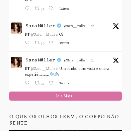
Twitter
31
𝚂𝚊𝚛𝚊 𝙼ü𝚕𝚕𝚎𝚛
@sara__muller
·
2h
RT
@Sara__Muller
: Oi
Twitter
36
𝚂𝚊𝚛𝚊 𝙼ü𝚕𝚕𝚎𝚛
@sara__muller
·
2h
RT
@Sara__Muller
: Um banho com vista é outra
experiência…
Twitter
41
Leia Mais...
O QUE OS OLHOS LEEM, O CORPO NÃO
SENTE