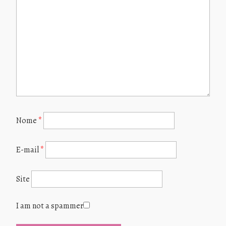
Nome
*
E-mail
*
Site
I am not a spammer