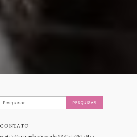
Pesquisar
por:
CONTATO
contato@saramullergp.com.br (11) 91757-2851 - Não