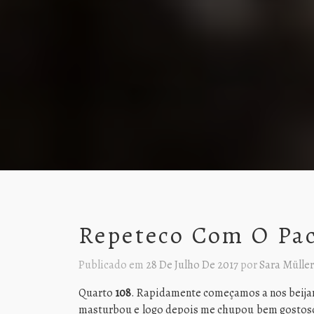
Repeteco Com O Pac
Publicado em
28 De Julho De 2017
por
Sara Müller
Quarto
108
. Rapidamente começamos a nos beija
masturbou e logo depois me chupou bem gostoso. 