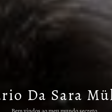
rio Da Sara Mü
Bem vindos ao meu mundo secreto…