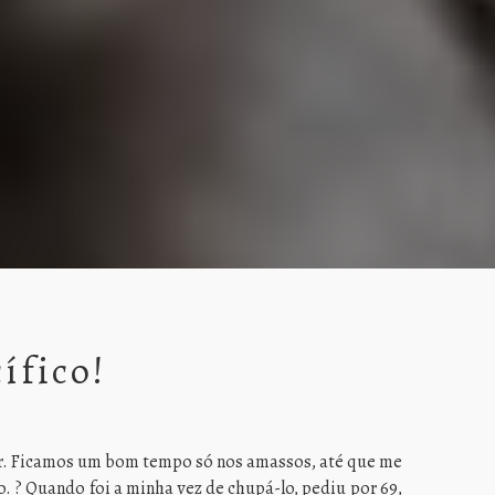
ífico!
r. Ficamos um bom tempo só nos amassos, até que me
? Quando foi a minha vez de chupá-lo, pediu por 69,