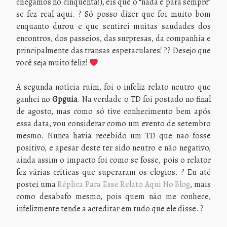
chegamos no cinquenta!), eis que o “nada é para sempre”
se fez real aqui. ? Só posso dizer que foi muito bom
enquanto durou e que sentirei muitas saudades dos
encontros, dos passeios, das surpresas, da companhia e
principalmente das transas espetaculares! ?? Desejo que
você seja muito feliz!
A segunda notícia ruim, foi o infeliz relato neutro que
ganhei no
Gpguia
. Na verdade o TD foi postado no final
de agosto, mas como só tive conhecimento bem após
essa data, vou considerar como um evento de setembro
mesmo. Nunca havia recebido um TD que não fosse
positivo, e apesar deste ter sido neutro e não negativo,
ainda assim o impacto foi como se fosse, pois o relator
fez várias críticas que superaram os elogios. ? Eu até
postei uma
Réplica Para Esse Relato Aqui No Blog
, mais
como desabafo mesmo, pois quem não me conhece,
infelizmente tende a acreditar em tudo que ele disse. ?