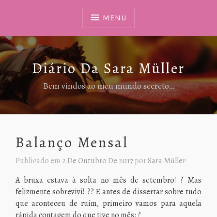
Ir
Para
MENU
Conteúdo
Diário Da Sara Müller
Bem vindos ao meu mundo secreto…
Balanço Mensal
Publicado em
2 De Outubro De 2017
por
Sara Müller
A bruxa estava à solta no mês de setembro! ? Mas
felizmente sobrevivi! ?? E antes de dissertar sobre tudo
que aconteceu de ruim, primeiro vamos para aquela
rápida contagem do que tive no mês: ?