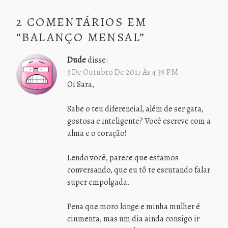
2 COMENTÁRIOS EM
“
BALANÇO MENSAL
”
Dude
disse:
3 De Outubro De 2017 Às 4:39 PM
Oi Sara,
Sabe o teu diferencial, além de ser gata,
gostosa e inteligente? Você escreve com a
alma e o coração!
Lendo você, parece que estamos
conversando, que eu tô te escutando falar
super empolgada.
Pena que moro longe e minha mulher é
ciumenta, mas um dia ainda consigo ir