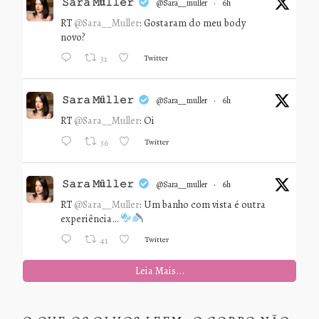
𝚂𝚊𝚛𝚊 𝙼ü𝚕𝚕𝚎𝚛
@sara__muller
·
6h
RT
@Sara__Muller
: Gostaram do meu body
novo?
Twitter
31
𝚂𝚊𝚛𝚊 𝙼ü𝚕𝚕𝚎𝚛
@sara__muller
·
6h
RT
@Sara__Muller
: Oi
Twitter
36
𝚂𝚊𝚛𝚊 𝙼ü𝚕𝚕𝚎𝚛
@sara__muller
·
6h
RT
@Sara__Muller
: Um banho com vista é outra
experiência…
Twitter
41
Leia Mais...