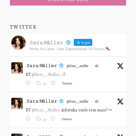
TWITTER
𝚂𝚊𝚛𝚊 𝙼ü𝚕𝚕𝚎𝚛
Seguir
Perita No Lazer, Com Especialidade No Prazer
𝚂𝚊𝚛𝚊 𝙼ü𝚕𝚕𝚎𝚛
@sara__muller
·
6h
RT
@Sara__Muller
:
Twitter
22
𝚂𝚊𝚛𝚊 𝙼ü𝚕𝚕𝚎𝚛
@sara__muller
·
6h
RT
@Sara__Muller
: Adivinha onde tem mais?
Twitter
27