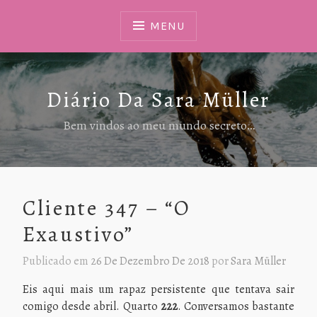
Ir
Para
MENU
Conteúdo
Diário Da Sara Müller
Bem vindos ao meu mundo secreto…
Cliente 347 – “O
Exaustivo”
Publicado em
26 De Dezembro De 2018
por
Sara Müller
Eis aqui mais um rapaz persistente que tentava sair
comigo desde abril. Quarto
222
. Conversamos bastante