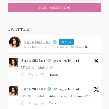
TWITTER
𝚂𝚊𝚛𝚊 𝙼ü𝚕𝚕𝚎𝚛
Seguir
Perita No Lazer, Com Especialidade No Prazer
𝚂𝚊𝚛𝚊 𝙼ü𝚕𝚕𝚎𝚛
@sara__muller
·
15h
RT
@Sara__Muller
:
Twitter
22
𝚂𝚊𝚛𝚊 𝙼ü𝚕𝚕𝚎𝚛
@sara__muller
·
15h
RT
@Sara__Muller
: Adivinha onde tem mais?
Twitter
27