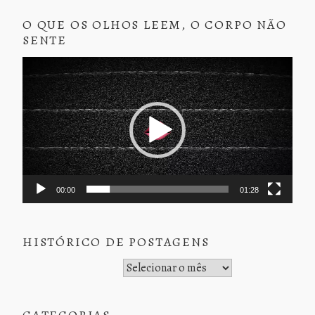
O QUE OS OLHOS LEEM, O CORPO NÃO
SENTE
Tocador
de
vídeo
00:00
01:28
HISTÓRICO DE POSTAGENS
Histórico de Postagens