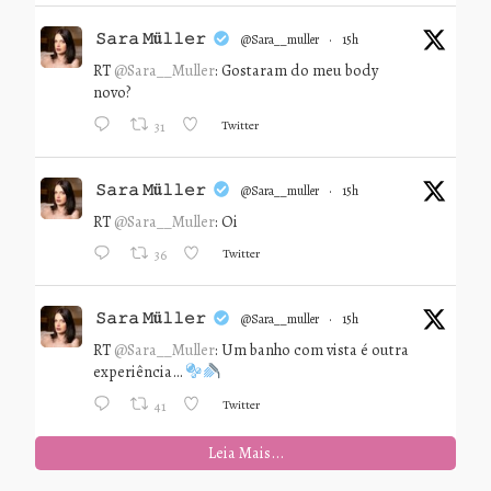
𝚂𝚊𝚛𝚊 𝙼ü𝚕𝚕𝚎𝚛
@sara__muller
·
15h
RT
@Sara__Muller
: Gostaram do meu body
novo?
Twitter
31
𝚂𝚊𝚛𝚊 𝙼ü𝚕𝚕𝚎𝚛
@sara__muller
·
15h
RT
@Sara__Muller
: Oi
Twitter
36
𝚂𝚊𝚛𝚊 𝙼ü𝚕𝚕𝚎𝚛
@sara__muller
·
15h
RT
@Sara__Muller
: Um banho com vista é outra
experiência…
Twitter
41
Leia Mais...