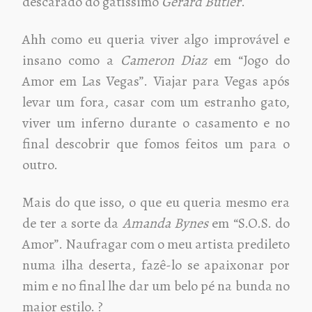
descarado do gatíssimo
Gerard Butler
.
Ahh como eu queria viver algo improvável e
insano como a
Cameron Diaz
em “Jogo do
Amor em Las Vegas”. Viajar para Vegas após
levar um fora, casar com um estranho gato,
viver um inferno durante o casamento e no
final descobrir que fomos feitos um para o
outro.
Mais do que isso, o que eu queria mesmo era
de ter a sorte da
Amanda Bynes
em “S.O.S. do
Amor”. Naufragar com o meu artista predileto
numa ilha deserta, fazê-lo se apaixonar por
mim e no final lhe dar um belo pé na bunda no
maior estilo. ?