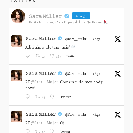
TWITTER
𝚂𝚊𝚛𝚊 𝙼ü𝚕𝚕𝚎𝚛
Seguir
Perita No Lazer, Com Especialidade No Prazer
𝚂𝚊𝚛𝚊 𝙼ü𝚕𝚕𝚎𝚛
@sara__muller
·
4 Ago
Adivinha onde tem mais?
Twitter
24
189
𝚂𝚊𝚛𝚊 𝙼ü𝚕𝚕𝚎𝚛
@sara__muller
·
4 Ago
RT
@Sara__Muller
: Gostaram do meu body
novo?
Twitter
29
𝚂𝚊𝚛𝚊 𝙼ü𝚕𝚕𝚎𝚛
@sara__muller
·
4 Ago
RT
@Sara__Muller
: Oi
Twitter
36