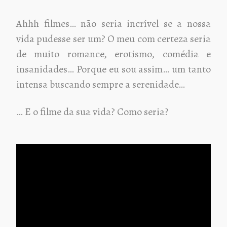
Ahhh filmes… não seria incrível se a nossa
vida pudesse ser um? O meu com certeza seria
de muito romance, erotismo, comédia e
insanidades… Porque eu sou assim… um tanto
intensa buscando sempre a serenidade…
… E o filme da sua vida? Como seria?