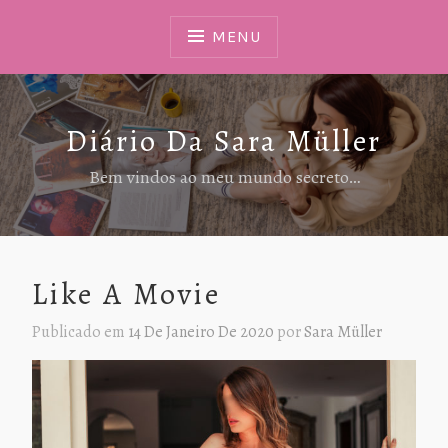
Ir
Para
MENU
Conteúdo
Diário Da Sara Müller
Bem vindos ao meu mundo secreto…
Like A Movie
Publicado em
14 De Janeiro De 2020
por
Sara Müller