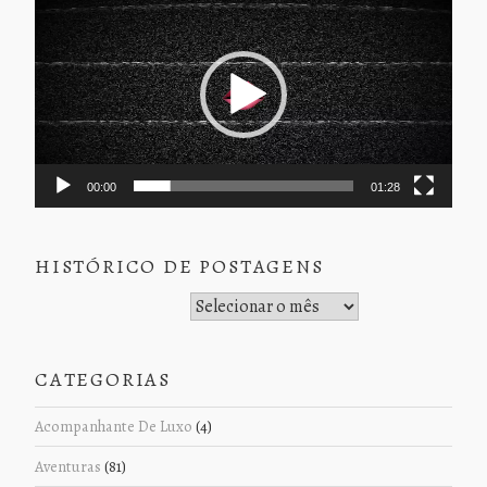
de
vídeo
00:00
01:28
HISTÓRICO DE POSTAGENS
Histórico de Postagens
CATEGORIAS
Acompanhante De Luxo
(4)
Aventuras
(81)