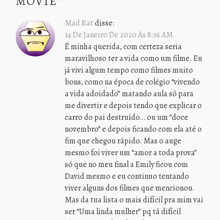
MOVIE
”
Mad Rat
disse:
14 De Janeiro De 2020 Às 8:36 AM
É minha querida, com certeza seria
maravilhoso ter a vida como um filme. Eu
já vivi algum tempo como filmes muito
bons, como na época de colégio “vivendo
a vida adoidado” matando aula só para
me divertir e depois tendo que explicar o
carro do pai destruído… ou um “doce
novembro” e depois ficando com ela até o
fim que chegou rápido. Mas o auge
mesmo foi viver um “amor a toda prova”
só que no meu final a Emily ficou com
David mesmo e eu continuo tentando
viver alguns dos filmes que mencionou.
Mas da tua lista o mais difícil pra mim vai
ser “Uma linda mulher” pq tá difícil