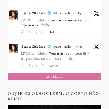
𝚂𝚊𝚛𝚊 𝙼ü𝚕𝚕𝚎𝚛
@sara__muller
·
4 Ago
RT
@Sara__Muller
: Um banho com vista é outra
experiência…
Twitter
38
𝚂𝚊𝚛𝚊 𝙼ü𝚕𝚕𝚎𝚛
@sara__muller
·
4 Ago
RT
@Sara__Muller
: Vem assistir completo
Https://onlyfans.com/sara__muller
Twitter
39
Leia Mais...
O QUE OS OLHOS LEEM, O CORPO NÃO
SENTE
Tocador