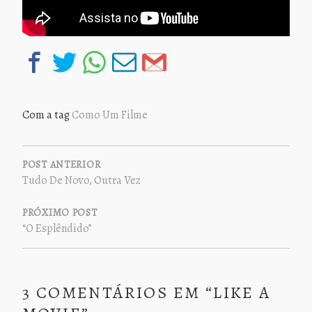
Com a tag
Como Um Filme
NAVEGAÇÃO
DE
POST ANTERIOR
Tudo De Novo, Outra Vez
POST
PRÓXIMO POST
“O Esplêndido”
3 COMENTÁRIOS EM “
LIKE A