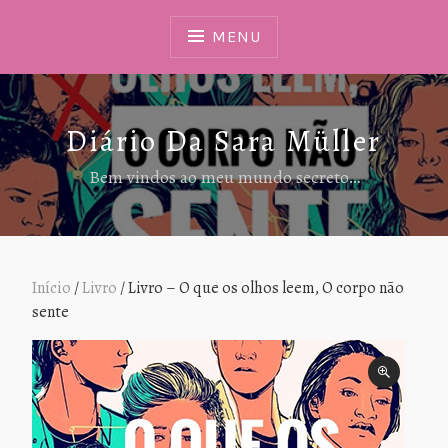
Ir
Para
MENU
Conteúdo
Diário Da Sara Müller
Bem vindos ao meu mundo secreto…
Início
/
Livro
/ Livro – O que os olhos leem, O corpo não
sente