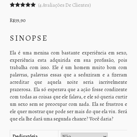
(
4
Avaliações De Clientes)
Avaliado
4
como
5.00
R$
39,90
de 5, com
baseado
em
SINOPSE
avaliações
de clientes
Ela é uma menina com bastante experiência em sexo,
experiência esta adquirida em sua profissão, pois
trabalha com isso. Ele é um homem muito bom com
palavras, palavras essas que a seduziram e a fizeram
acreditar que aquela noite seria incrivelmente
prazerosa. Ela só esperava que a ação fosse condizente
com todas as coisas que ele falava, e ele só queria curtir
um sexo sem se preocupar com nada. Ela se frustrou e
ele quer mostrar que pode ser mais do que ela viu. Será
que ela lhe dará uma segunda chance? Você daria?
Dedicatória