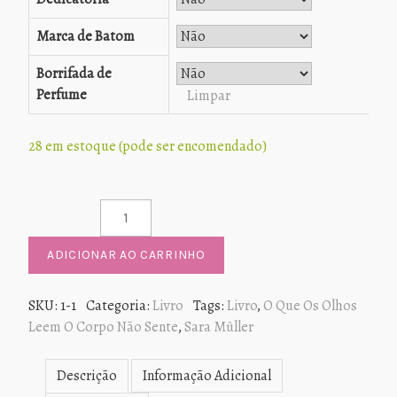
Marca de Batom
Borrifada de
Perfume
Limpar
28 em estoque (pode ser encomendado)
Livro - O que os olhos leem, O corpo não sente
quantidade
ADICIONAR AO CARRINHO
SKU:
1-1
Categoria:
Livro
Tags:
Livro
,
O Que Os Olhos
Leem O Corpo Não Sente
,
Sara Müller
Descrição
Informação Adicional