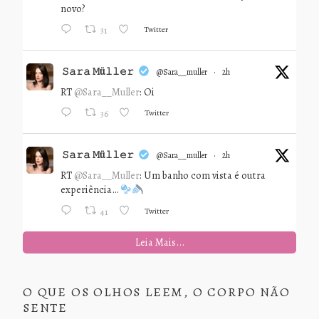
novo?
Twitter
31
𝚂𝚊𝚛𝚊 𝙼ü𝚕𝚕𝚎𝚛
@sara__muller
·
2h
RT
@Sara__Muller
: Oi
Twitter
36
𝚂𝚊𝚛𝚊 𝙼ü𝚕𝚕𝚎𝚛
@sara__muller
·
2h
RT
@Sara__Muller
: Um banho com vista é outra
experiência…
Twitter
41
Leia Mais...
O QUE OS OLHOS LEEM, O CORPO NÃO
SENTE