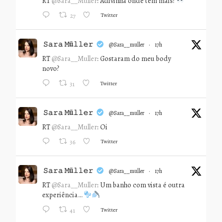
RT
@Sara__Muller
: Adivinha onde tem mais?
Twitter
27
𝚂𝚊𝚛𝚊 𝙼ü𝚕𝚕𝚎𝚛
@sara__muller
·
17h
RT
@Sara__Muller
: Gostaram do meu body
novo?
Twitter
31
𝚂𝚊𝚛𝚊 𝙼ü𝚕𝚕𝚎𝚛
@sara__muller
·
17h
RT
@Sara__Muller
: Oi
Twitter
36
𝚂𝚊𝚛𝚊 𝙼ü𝚕𝚕𝚎𝚛
@sara__muller
·
17h
RT
@Sara__Muller
: Um banho com vista é outra
experiência…
Twitter
41