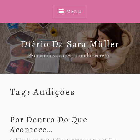
Ir
Para
MENU
Conteúdo
Diário Da Sara Müller
Bem vindos ao meu mundo secreto…
Tag:
Audições
Por Dentro Do Que
Acontece…