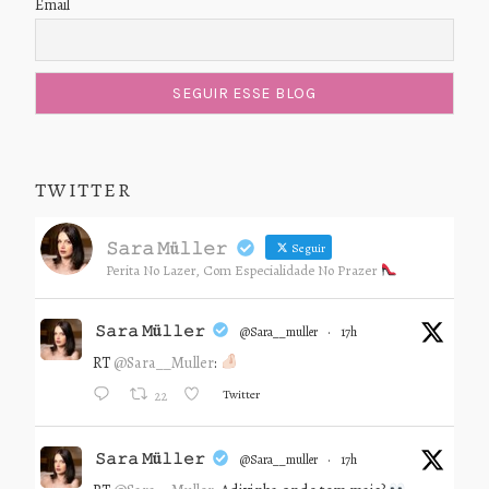
Email
TWITTER
𝚂𝚊𝚛𝚊 𝙼ü𝚕𝚕𝚎𝚛
Seguir
Perita No Lazer, Com Especialidade No Prazer
𝚂𝚊𝚛𝚊 𝙼ü𝚕𝚕𝚎𝚛
@sara__muller
·
17h
RT
@Sara__Muller
:
Twitter
22
𝚂𝚊𝚛𝚊 𝙼ü𝚕𝚕𝚎𝚛
@sara__muller
·
17h