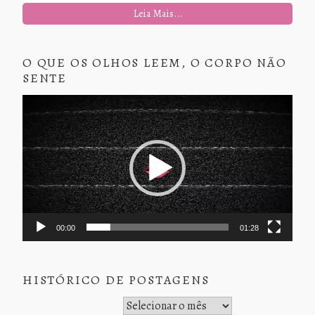
Leia Mais...
O QUE OS OLHOS LEEM, O CORPO NÃO
SENTE
Tocador
de
vídeo
00:00
01:28
HISTÓRICO DE POSTAGENS
Histórico de Postagens