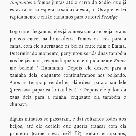
Imigrantes
e fomos juntas até o carro do Sadio, que já
estava a nossa espera na saída da estação. Os apresentei
rapidamente e então rumamos para o motel
Prestige
.
Logo que chegamos, eles já começaram a se beijar e aos
poucos entrei na brincadeira. Fomos os três para a
cama, com ele alternando os beijos entre mim e Emma.
Determinado momento, perguntou se nós duas também
nos beijávamos, respondi que sim e rapidamente
Emma
me beijou! ? Hummmm. Depois ele desceu para a
xaninha dela, enquanto continuávamos nos beijando.
Após um tempo parei de beijá-lá e desci para o pau dele
(precisava paparicá-lo também). ? Depois ele pulou da
xana dela para a minha, enquanto ela também o
chupava.
Alguns minutos se passaram, e daí voltamos todos aos
beijos, até ele decidir que queria transar com ela
primeiro (carne nova, né?! ?), então encapamos,