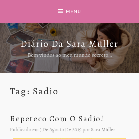
Ir
Para
MENU
Conteúdo
Diário Da Sara Müller
Bem vindos ao meu mundo secreto…
Tag:
Sadio
Repeteco Com O Sadio!
Publicado em
3 De Agosto De 2019
por
Sara Müller