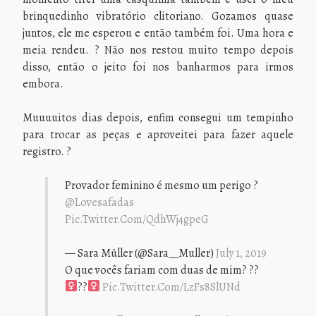
brinquedinho vibratório clitoriano. Gozamos quase
juntos, ele me esperou e então também foi. Uma hora e
meia rendeu. ? Não nos restou muito tempo depois
disso, então o jeito foi nos banharmos para irmos
embora.
Muuuuitos dias depois, enfim consegui um tempinho
para trocar as peças e aproveitei para fazer aquele
registro. ?
Provador feminino é mesmo um perigo ?
@lovesafadas
Pic.twitter.com/QdhWj4gpeG
— Sara Müller (@Sara__Muller)
July 1, 2019
O que vocês fariam com duas de mim? ??‍
??‍
Pic.twitter.com/LzFs8SlUNd