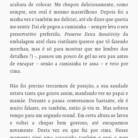
acabara de colocar. Me chupou deliciosamente, como
sempre, seu oral é mesmo maravilhoso. Depois foi a
minha vez e também me deliciei, até ele dizer que queria
me sentir. Daí ele pegou a camisinha – sempre leva o seu
preservativo preferido,
Preserve Extra Sensitivity
da
embalagem azul clara cintilante (parece que tô fazendo
merchan, mas é só para mostrar que me lembro dos
detalhes ?) -, passou um pouco de gel no seu pau antes
de encapar – senão a camisinha te assa – e veio por
cima.
Não foi preciso trocarmos de posição, a sua saudade
estava tanta que gozou assim, mandando ver no papai e
mamãe. Durante a pausa conversamos bastante, ele é
muito falante, eu também, então já viu rs. Mas sobrou
tempo para um segundo round. Em certa altura se lavou
e voltei a chupar bem gostoso, até encaparmos
novamente. Desta vez eu que fui por cima. Nesse
momento tirei uma casquinha também e usei o meu