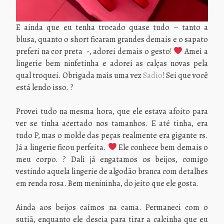
E ainda que eu tenha trocado quase tudo – tanto a
blusa, quanto o short ficaram grandes demais e o sapato
preferi na cor preta -, adorei demais o gesto!
Amei a
lingerie bem ninfetinha e adorei as calças novas pela
qual troquei. Obrigada mais uma vez
Sadio
! Sei que você
está lendo isso. ?
Provei tudo na mesma hora, que ele estava afoito para
ver se tinha acertado nos tamanhos. E até tinha, era
tudo P, mas o molde das peças realmente era gigante rs.
Já a lingerie ficou perfeita.
Ele conhece bem demais o
meu corpo. ? Dali já engatamos os beijos, comigo
vestindo aquela lingerie de algodão branca com detalhes
em renda rosa. Bem menininha, do jeito que ele gosta.
Ainda aos beijos caímos na cama. Permaneci com o
sutiã, enquanto ele descia para tirar a calcinha que eu