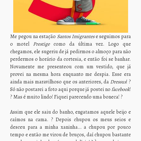
Me pegou na estação
Santos Imigrantes
e seguimos para
o motel
Prestige
como da última vez. Logo que
chegamos, ele sugeriu de já pedirmos o almoço para não
perdermos o horário da cortesia, e então foi se banhar.
Novamente me presenteou com um vestido, que já
provei na mesma hora enquanto me despia. Esse era
ainda mais maravilhoso que os anteriores, da
Dressus
! ?
Só não postarei a foto aqui porque já postei no
facebook
!
? Mas é muito lindo! Fiquei parecendo uma boneca! ?
Assim que ele saiu do banho, engatamos aquele beijo e
caímos na cama. ? Depois chupou os meus seios e
desceu para a minha xaninha… a chupou por pouco
tempo e então me virou de bruços, daí chupou bastante