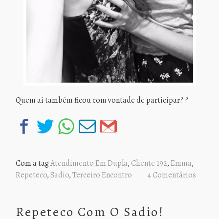
Quem aí também ficou com vontade de participar? ?
Com a tag
Atendimento Em Dupla
,
Cliente 192
,
Emma
,
Repeteco
,
Sadio
,
Terceiro Encontro
4 Comentários
Repeteco Com O Sadio!