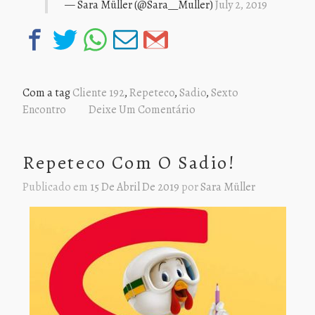
— Sara Müller (@Sara__Muller)
July 2, 2019
Com a tag
Cliente 192
,
Repeteco
,
Sadio
,
Sexto
Encontro
Deixe Um Comentário
Repeteco Com O Sadio!
Publicado em
15 De Abril De 2019
por
Sara Müller