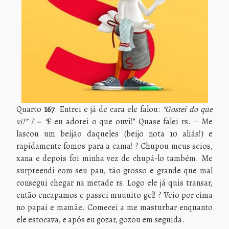
Quarto
167
. Entrei e já de cara ele falou:
“Gostei do que
vi!” ? – “
E eu adorei o que ouvi!” Quase falei rs. – Me
lascou um beijão daqueles (beijo nota 10 aliás!) e
rapidamente fomos para a cama! ? Chupou meus seios,
xana e depois foi minha vez de chupá-lo também. Me
surpreendi com seu pau, tão grosso e grande que mal
consegui chegar na metade rs. Logo ele já quis transar,
então encapamos e passei muuuito gel! ? Veio por cima
no papai e mamãe. Comecei a me masturbar enquanto
ele estocava, e após eu gozar, gozou em seguida.