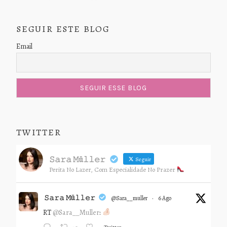
SEGUIR ESTE BLOG
Email
TWITTER
𝚂𝚊𝚛𝚊 𝙼ü𝚕𝚕𝚎𝚛
Seguir
Perita No Lazer, Com Especialidade No Prazer
𝚂𝚊𝚛𝚊 𝙼ü𝚕𝚕𝚎𝚛
@sara__muller
·
6 Ago
RT
@Sara__Muller
: