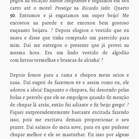
pegou na estação
Santos Imigrantes
e seguimos em seu
carro até o motel
Prestige
na
Ricardo Jafet
. Quarto
50
. Entramos e já engatamos um super beijo! Me
encostou na parede e me encoxou bem gostoso
enquanto beijava. ? Depois elogiou o vestido que eu
usava e disse que tinha comprado um parecido para
mim. Daí me entregou o presente que já provei na
mesma hora. Era um lindo vestido de algodão
com listras vermelhas e brancas de alcinha! ?
Depois fomos para a cama e chupou meus seios e
xana. Daí sugeri de fazermos 69 e assim como eu, ele
adorou a ideia! Enquanto o chupava, fui descendo pelas
bolas e percebi que ele se empolgou quando fiz menção
de chupar lá atrás, então fui adiante e fiz beijo grego! ?
Fiquei surpreendentemente bastante excitada fazendo
isso, pois me excitava demais proporcionar o seu
prazer. Daí saímos do meia nove, para eu que pudesse
chupar melhor e ele se masturbar. Fiz isso por alguns