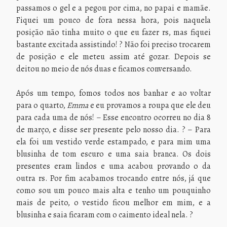
passamos o gel e a pegou por cima, no papai e mamãe.
Fiquei um pouco de fora nessa hora, pois naquela
posição não tinha muito o que eu fazer rs, mas fiquei
bastante excitada assistindo! ? Não foi preciso trocarem
de posição e ele meteu assim até gozar. Depois se
deitou no meio de nós duas e ficamos conversando.
Após um tempo, fomos todos nos banhar e ao voltar
para o quarto,
Emma
e eu provamos a roupa que ele deu
para cada uma de nós! – Esse encontro ocorreu no dia 8
de março, e disse ser presente pelo nosso dia. ? – Para
ela foi um vestido verde estampado, e para mim uma
blusinha de tom escuro e uma saia branca. Os dois
presentes eram lindos e uma acabou provando o da
outra rs. Por fim acabamos trocando entre nós, já que
como sou um pouco mais alta e tenho um pouquinho
mais de peito, o vestido ficou melhor em mim, e a
blusinha e saia ficaram com o caimento ideal nela. ?