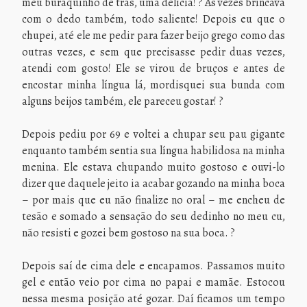
meu buraquinho de trás, uma delícia! ? Às vezes brincava
com o dedo também, todo saliente! Depois eu que o
chupei, até ele me pedir para fazer beijo grego como das
outras vezes, e sem que precisasse pedir duas vezes,
atendi com gosto! Ele se virou de bruços e antes de
encostar minha língua lá, mordisquei sua bunda com
alguns beijos também, ele pareceu gostar! ?
Depois pediu por 69 e voltei a chupar seu pau gigante
enquanto também sentia sua língua habilidosa na minha
menina. Ele estava chupando muito gostoso e ouvi-lo
dizer que daquele jeito ia acabar gozando na minha boca
– por mais que eu não finalize no oral – me encheu de
tesão e somado a sensação do seu dedinho no meu cu,
não resisti e gozei bem gostoso na sua boca. ?
Depois saí de cima dele e encapamos. Passamos muito
gel e então veio por cima no papai e mamãe. Estocou
nessa mesma posição até gozar. Daí ficamos um tempo