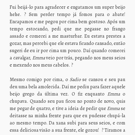
Fui beijá-lo para agradecer e engatamos um super beijo
hehe. ? Sem perder tempo já fomos para o abate!
Encapamos e me pegou por cima bem gostoso. Após um
tempo estocando, pedi que me pegasse no frango
assado e comecei a me masturbar. Eu estava prestes a
gozar, mas percebi que ele estava ficando cansado, então
sugeri de eu ir por cima um pouco. Daí quando comecei
a cavalgar,
Emma
veio por trás, pegando nos meus seios
e mexendo nos meus cabelos. ?
Mesmo comigo por cima, o
Sadio
se cansou e seu pau
deu uma bela amolecida. Daí me pediu para fazer aquele
beijo grego da última vez. O fiz enquanto
Emma
o
chupava. Quando seu pau ficou no ponto de novo, quis
me pegar de quatro, e tive a ideia de pedir que
Emma
se
deitasse na minha frente para que eu pudesse chupá-la
ao mesmo tempo. Da xana subi para seus seios, e com
essa deliciosa visão a sua frente, ele gozou! ? Tiramos a