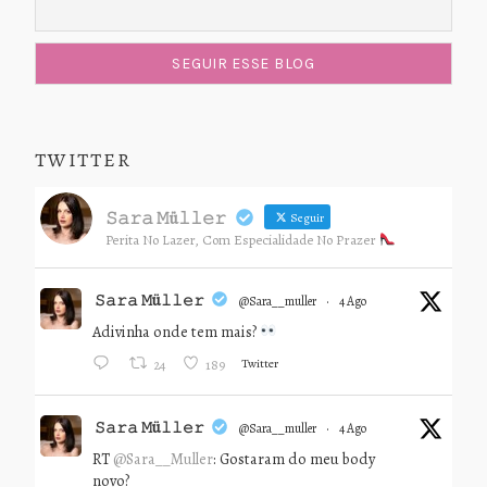
TWITTER
𝚂𝚊𝚛𝚊 𝙼ü𝚕𝚕𝚎𝚛
Seguir
Perita No Lazer, Com Especialidade No Prazer
𝚂𝚊𝚛𝚊 𝙼ü𝚕𝚕𝚎𝚛
@sara__muller
·
4 Ago
Adivinha onde tem mais?
Twitter
24
189
𝚂𝚊𝚛𝚊 𝙼ü𝚕𝚕𝚎𝚛
@sara__muller
·
4 Ago
RT
@Sara__Muller
: Gostaram do meu body
novo?