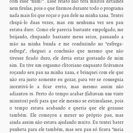
com esse “hum?”. Esse relato não terá muitos detalhes
nem firulas, pois o que fizemos durante todo o programa
nada mais foi que roçar o pau dele na minha xana. Tentei
chupá-lo duas vezes, mas em nenhuma vez seu pau
estava duro. Como ele parecia bastante empolgado, me
beijando, chupando bastante meus seios, passando a
mão na minha bunda e me conduzindo no “esfrega-
esfrega”, cheguei a conclusão que mesmo que não
tivesse ficado duro, ele devia estar gostando de mim
sim. Eu tive um orgasmo clitoriano enquanto ficávamos
roçando seu pau na minha xana, e brinquei com ele que
não era justo somente eu gozar, para ver se conseguia
incentivá-lo a ficar ereto, mas mesmo assim não
adiantou rs. Perto do tempo acabar (faltavam uns vinte
minutos) pedi para que ele mesmo se estimulasse, pois
o tempo estava acabando e queria que ele gozasse
também. Ele começou a mexer no próprio pau, mas
ainda assim não estava ajudando muito. Eu tentei bater
punheta para ele também, mas seu pau só ficava “meia