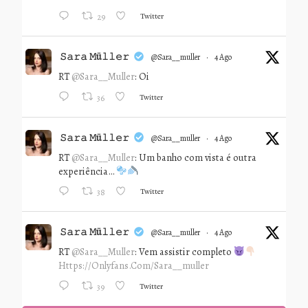
Twitter
29
𝚂𝚊𝚛𝚊 𝙼ü𝚕𝚕𝚎𝚛
@sara__muller
·
4 Ago
RT
@Sara__Muller
: Oi
Twitter
36
𝚂𝚊𝚛𝚊 𝙼ü𝚕𝚕𝚎𝚛
@sara__muller
·
4 Ago
RT
@Sara__Muller
: Um banho com vista é outra
experiência…
Twitter
38
𝚂𝚊𝚛𝚊 𝙼ü𝚕𝚕𝚎𝚛
@sara__muller
·
4 Ago
RT
@Sara__Muller
: Vem assistir completo
Https://onlyfans.com/sara__muller
Twitter
39