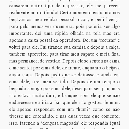
causarem outro tipo de impressão, ele me pareceu
realmente muito tímido! Certo momento enquanto nos
beijávamos meu celular pessoal tocou, e pedi licença
para pelo menos ver quem era, pois poderia ser algo
importante, dei uma rápida olhada na tela mas era
apenas a caixa postal da operadora. Dei um “recusar” e
voltei para ele. Fui tirando sua camisa e depois a calça,
também aproveitei para tirar meu sapato e meia fina,
mas permaneci de vestido. Depois ele se sentou na cama
e me sentei por cima dele, de frente, enquanto o beijava
ainda mais. Depois pedi que se deitasse e ainda em
cima dele, tirei meu vestido. Depois de um tempo o
beijando comigo por cima dele, desci para seu pau, mas
não estava muito duro, e brinquei com ele que se não
endurecesse eu iria achar que ele não gostou de mim,
ele apenas respondeu com um “hum?” como se não
tivesse me entendido, e nas duas vezes que comentei
isso, fazendo a “dengosa magoada” ele respondia igual