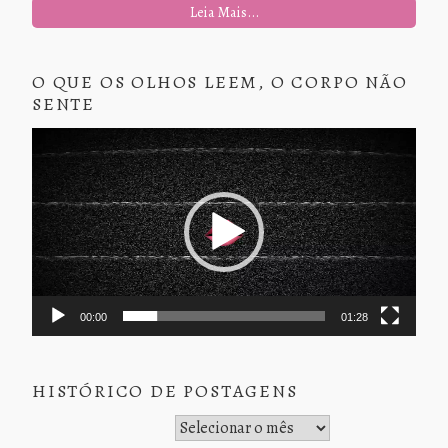
Leia Mais...
O QUE OS OLHOS LEEM, O CORPO NÃO
SENTE
Tocador
de
vídeo
00:00
01:28
HISTÓRICO DE POSTAGENS
Histórico de Postagens