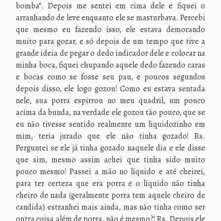
bomba”. Depois me sentei em cima dele e fiquei o
arranhando de leve enquanto ele se masturbava. Percebi
que mesmo eu fazendo isso, ele estava demorando
muito para gozar, e só depois de um tempo que tive a
grande ideia de pegar o dedo indicador dele e colocar na
minha boca, fiquei chupando aquele dedo fazendo caras
e bocas como se fosse seu pau, e poucos segundos
depois disso, ele logo gozou! Como eu estava sentada
nele, sua porra espirrou no meu quadril, um pouco
acima da bunda, na verdade ele gozou tão pouco, que se
eu não tivesse sentido realmente um liquidozinho em
mim, teria jurado que ele não tinha gozado! Rs.
Perguntei se ele já tinha gozado naquele dia e ele disse
que sim, mesmo assim achei que tinha sido muito
pouco mesmo! Passei a mão no líquido e até cheirei,
para ter certeza que era porra e o líquido não tinha
cheiro de nada (geralmente porra tem aquele cheiro de
candida) estranhei mais ainda, mas não tinha como ser
outra coisa além de porra, não é mesmo?! Rs. Depois ele