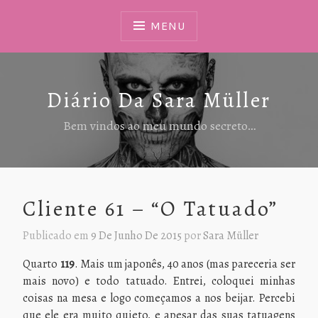
Ir
Para
MENU
Conteúdo
Diário Da Sara Müller
Bem vindos ao meu mundo secreto…
Cliente 61 – “O Tatuado”
Publicado em
9 De Junho De 2015
por
Sara Müller
Quarto
119
. Mais um japonês, 40 anos (mas pareceria ser
mais novo) e todo tatuado. Entrei, coloquei minhas
coisas na mesa e logo começamos a nos beijar. Percebi
que ele era muito quieto, e apesar das suas tatuagens