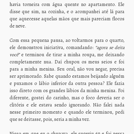
havia torneira com água quente no apartamento. Ele
disse que sim, na cozinha, e o acompanhei até lá para
que aquecesse aquelas mãos que mais pareciam flocos
de neve.
Com essa pequena pausa, ao voltarmos para o quarto,
ele demonstrou iniciativa, comandando:
“agora se deita
você”
e terminou de tirar a minha roupa, me deixando
completamente nua. Daí chupou os meus seios e foi
para a minha menina. Seu oral, não vou negar, precisa
ser aprimorado. Sabe quando estamos beijando alguém
e puxamos o lábio inferior da outra pessoa? Ele fazia
isso direto com os grandes lábios da minha menina. Foi
diferente, gostei do carinho, mas o foco deveria ser o
clitóris e ele estava sendo ignorando. Não falei nada
nesse primeiro momento e quando ele terminou, pedi
que se deitasse, pois, seria a minha vez.
Nisso em que eu o chupava, ele sugeriu 69 e foi nessa