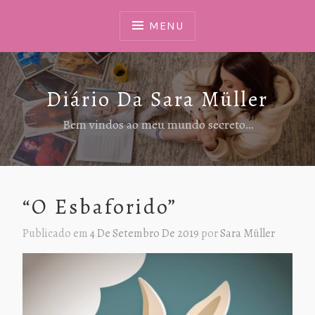
Ir
Para
MENU
Conteúdo
Diário Da Sara Müller
Bem vindos ao meu mundo secreto…
“O Esbaforido”
Publicado em
4 De Setembro De 2019
por
Sara Müller