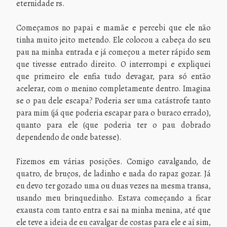
eternidade rs.
Começamos no papai e mamãe e percebi que ele não
tinha muito jeito metendo. Ele colocou a cabeça do seu
pau na minha entrada e já começou a meter rápido sem
que tivesse entrado direito. O interrompi e expliquei
que primeiro ele enfia tudo devagar, para só então
acelerar, com o menino completamente dentro. Imagina
se o pau dele escapa? Poderia ser uma catástrofe tanto
para mim (já que poderia escapar para o buraco errado),
quanto para ele (que poderia ter o pau dobrado
dependendo de onde batesse).
Fizemos em várias posições. Comigo cavalgando, de
quatro, de bruços, de ladinho e nada do rapaz gozar. Já
eu devo ter gozado uma ou duas vezes na mesma transa,
usando meu brinquedinho. Estava começando a ficar
exausta com tanto entra e sai na minha menina, até que
ele teve a ideia de eu cavalgar de costas para ele e aí sim,