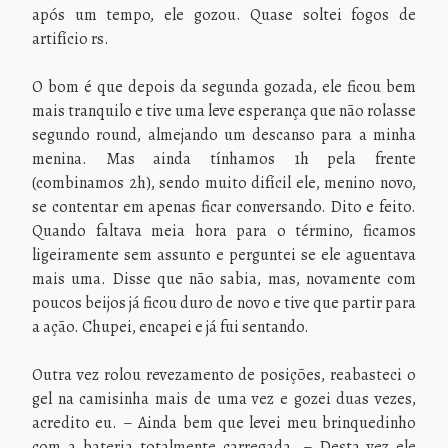
após um tempo, ele gozou. Quase soltei fogos de
artifício rs.
O bom é que depois da segunda gozada, ele ficou bem
mais tranquilo e tive uma leve esperança que não rolasse
segundo round, almejando um descanso para a minha
menina. Mas ainda tínhamos 1h pela frente
(combinamos 2h), sendo muito difícil ele, menino novo,
se contentar em apenas ficar conversando. Dito e feito.
Quando faltava meia hora para o término, ficamos
ligeiramente sem assunto e perguntei se ele aguentava
mais uma. Disse que não sabia, mas, novamente com
poucos beijos já ficou duro de novo e tive que partir para
a ação. Chupei, encapei e já fui sentando.
Outra vez rolou revezamento de posições, reabasteci o
gel na camisinha mais de uma vez e gozei duas vezes,
acredito eu. – Ainda bem que levei meu brinquedinho
com a bateria totalmente carregada. – Desta vez ele