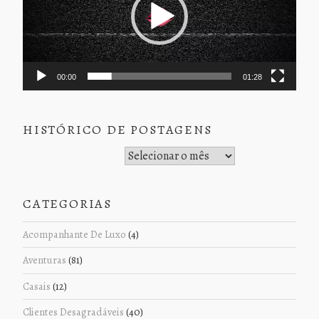
00:00
01:28
HISTÓRICO DE POSTAGENS
Histórico de Postagens
CATEGORIAS
Acompanhante De Luxo
(4)
Aventuras
(81)
Casais
(12)
Clientes Desagradáveis
(40)