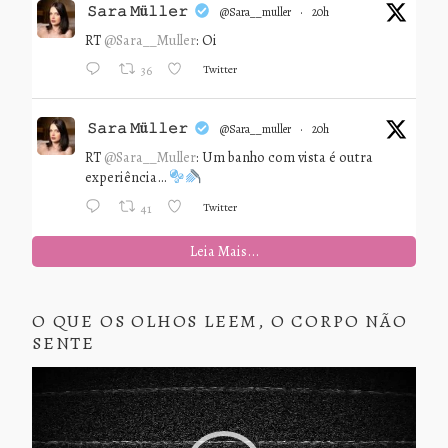
𝚂𝚊𝚛𝚊 𝙼ü𝚕𝚕𝚎𝚛
@sara__muller
·
20h
RT
@Sara__Muller
: Oi
Twitter
36
𝚂𝚊𝚛𝚊 𝙼ü𝚕𝚕𝚎𝚛
@sara__muller
·
20h
RT
@Sara__Muller
: Um banho com vista é outra
experiência…
Twitter
41
Leia Mais...
O QUE OS OLHOS LEEM, O CORPO NÃO
SENTE
Tocador
de
vídeo