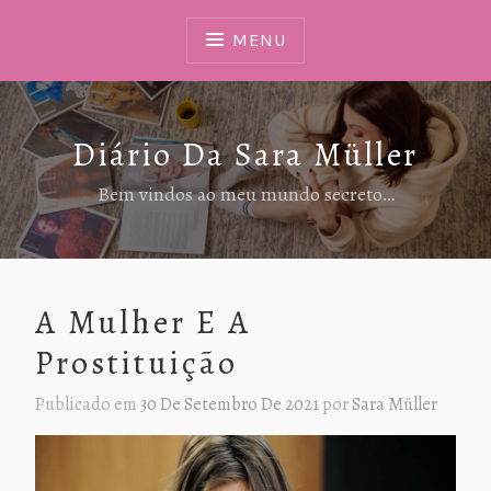
Ir
Para
MENU
Conteúdo
Diário Da Sara Müller
Bem vindos ao meu mundo secreto…
A Mulher E A
Prostituição
Publicado em
30 De Setembro De 2021
por
Sara Müller