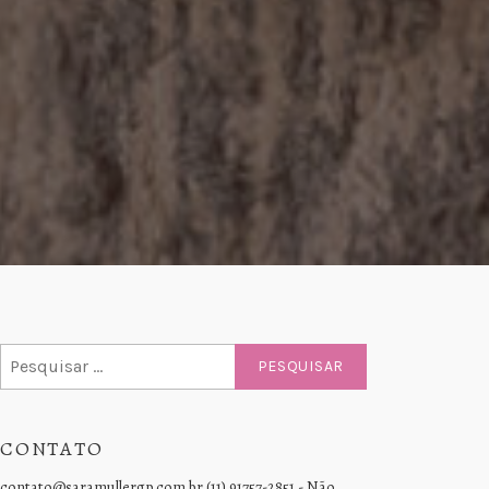
Pesquisar
por:
CONTATO
contato@saramullergp.com.br (11) 91757-2851 - Não