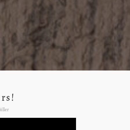
rs!
üller