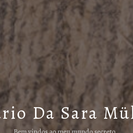
rio Da Sara Mü
Bem vindos ao meu mundo secreto…