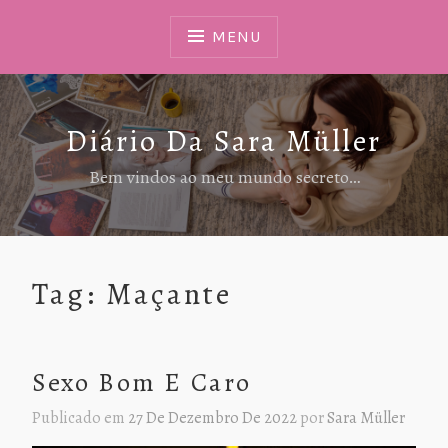
Ir
Para
MENU
Conteúdo
Diário Da Sara Müller
Bem vindos ao meu mundo secreto…
Tag:
Maçante
Sexo Bom E Caro
Publicado em
27 De Dezembro De 2022
por
Sara Müller