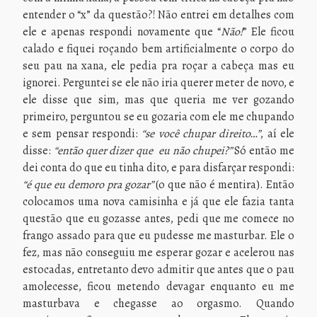
entender o “x” da questão?! Não entrei em detalhes com
ele e apenas respondi novamente que “
Não!
” Ele ficou
calado e fiquei roçando bem artificialmente o corpo do
seu pau na xana, ele pedia pra roçar a cabeça mas eu
ignorei. Perguntei se ele não iria querer meter de novo, e
ele disse que sim, mas que queria me ver gozando
primeiro, perguntou se eu gozaria com ele me chupando
e sem pensar respondi:
“se você chupar direito…”
, aí ele
disse:
“então quer dizer que eu não chupei?”
Só então me
dei conta do que eu tinha dito, e para disfarçar respondi:
“é que eu demoro pra gozar”
(o que não é mentira). Então
colocamos uma nova camisinha e já que ele fazia tanta
questão que eu gozasse antes, pedi que me comece no
frango assado para que eu pudesse me masturbar. Ele o
fez, mas não conseguiu me esperar gozar e acelerou nas
estocadas, entretanto devo admitir que antes que o pau
amolecesse, ficou metendo devagar enquanto eu me
masturbava e chegasse ao orgasmo. Quando