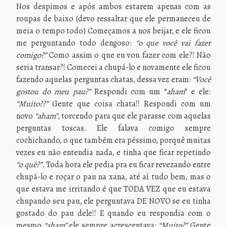
Nos despimos e após ambos estarem apenas com as
roupas de baixo (devo ressaltar que ele permaneceu de
meia o tempo todo) Começamos a nos beijar, e ele ficou
me perguntando todo dengoso:
“o que você vai fazer
comigo?”
Como assim o que eu vou fazer com ele?! Não
seria transar?! Comecei a chupá-lo e novamente ele ficou
fazendo aquelas perguntas chatas, dessa vez eram:
“Você
gostou do meu pau?”
Respondi com um “
aham
” e ele:
“Muito??”
Gente que coisa chata!! Respondi com um
novo
“aham”
, torcendo para que ele parasse com aquelas
perguntas toscas. Ele falava comigo sempre
cochichando, o que também era péssimo, porquê muitas
vezes eu não entendia nada, e tinha que ficar repetindo
“o quê?”.
Toda hora ele pedia pra eu ficar revezando entre
chupá-lo e roçar o pau na xana, até aí tudo bem, mas o
que estava me irritando é que TODA VEZ que eu estava
chupando seu pau, ele perguntava DE NOVO se eu tinha
gostado do pau dele!! E quando eu respondia com o
mesmo
“aham”
ele sempre acrescentava:
“Muito?”
Gente