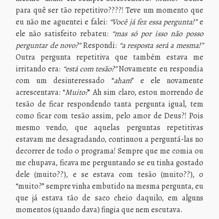
para quê ser tão repetitivo????! Teve um momento que
eu não me aguentei e falei:
“Você já fez essa pergunta!”
e
ele não satisfeito rebateu:
“mas só por isso não posso
perguntar de novo?”
Respondi:
“a resposta será a mesma!”
Outra pergunta repetitiva que também estava me
irritando era:
“está com tesão?”
Novamente eu respondia
com um desinteressado “
aham
” e ele novamente
acrescentava: “
Muito?
” Ah sim claro, estou morrendo de
tesão de ficar respondendo tanta pergunta igual, tem
como ficar com tesão assim, pelo amor de Deus?! Pois
mesmo vendo, que aquelas perguntas repetitivas
estavam me desagradando, continuou a perguntá-las no
decorrer de todo o programa! Sempre que me comia ou
me chupava, ficava me perguntando se eu tinha gostado
dele (muito??), e se estava com tesão (muito??), o
“muito?” sempre vinha embutido na mesma pergunta, eu
que já estava tão de saco cheio daquilo, em alguns
momentos (quando dava) fingia que nem escutava.