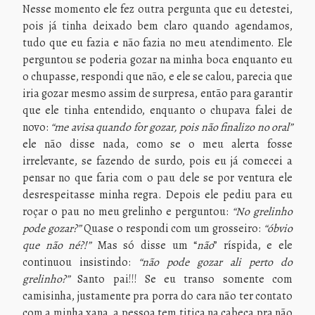
Nesse momento ele fez outra pergunta que eu detestei,
pois já tinha deixado bem claro quando agendamos,
tudo que eu fazia e não fazia no meu atendimento. Ele
perguntou se poderia gozar na minha boca enquanto eu
o chupasse, respondi que não, e ele se calou, parecia que
iria gozar mesmo assim de surpresa, então para garantir
que ele tinha entendido, enquanto o chupava falei de
novo:
“me avisa quando for gozar, pois não finalizo no oral”
ele não disse nada, como se o meu alerta fosse
irrelevante, se fazendo de surdo, pois eu já comecei a
pensar no que faria com o pau dele se por ventura ele
desrespeitasse minha regra. Depois ele pediu para eu
roçar o pau no meu grelinho e perguntou:
“No grelinho
pode gozar?”
Quase o respondi com um grosseiro:
“óbvio
que não né?!”
Mas só disse um “
não
” ríspida, e ele
continuou insistindo:
“não pode gozar ali perto do
grelinho?”
Santo pai!!! Se eu transo somente com
camisinha, justamente pra porra do cara não ter contato
com a minha xana, a pessoa tem titica na cabeça pra não