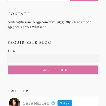
CONTATO
contato@saramullergp.com.br (11) 91757-2851 - Não atendo
ligações, apenas Whatsapp
SEGUIR ESTE BLOG
Email
TWITTER
𝚂𝚊𝚛𝚊 𝙼ü𝚕𝚕𝚎𝚛
Seguir