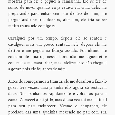
mostrar para ele e peguei a camisinha. Ele se fez de
sonso de novo, quando eu já estava em cima dele, me
preparando para enfiar seu pau dentro de mim, me
perguntando se iria doer rs, ahh sim, ele iria sofrer
muito transando comigo rs.
Cavalguei por um tempo, depois ele se sentou e
cavalguei mais um pouco sentada nele, depois ele me
deitou e me pegou no frango assado. Por último me
colocou de quatro, nessa hora não me aguentei e
comecei a me masturbar, mas infelizmente não cheguei
a gozar, pois ele foi antes de mim.
Antes de começarmos a transar, ele me desafiou a fazê-lo
gozar três vezes, uma já tinha ido, agora só restavam
duas! Nos banhamos rapidamente e voltamos para a
cama. Comecei a atiçá-lo, mas dessa vez foi mais difícil
para seu pau endurecer. Mesmo o chupando, ele
precisou dar uma ajudinha mexendo no pau com sua