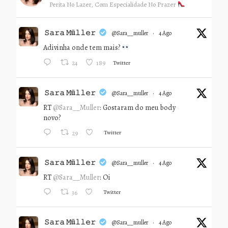
Perita No Lazer, Com Especialidade No Prazer
𝚂𝚊𝚛𝚊 𝙼ü𝚕𝚕𝚎𝚛
@sara__muller
·
4 Ago
Adivinha onde tem mais?
Twitter
24
189
𝚂𝚊𝚛𝚊 𝙼ü𝚕𝚕𝚎𝚛
@sara__muller
·
4 Ago
RT
@Sara__Muller
: Gostaram do meu body
novo?
Twitter
29
𝚂𝚊𝚛𝚊 𝙼ü𝚕𝚕𝚎𝚛
@sara__muller
·
4 Ago
RT
@Sara__Muller
: Oi
Twitter
36
𝚂𝚊𝚛𝚊 𝙼ü𝚕𝚕𝚎𝚛
@sara__muller
·
4 Ago