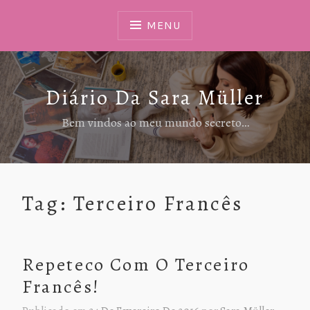
Ir
Para
MENU
Conteúdo
Diário Da Sara Müller
Bem vindos ao meu mundo secreto…
Tag:
Terceiro Francês
Repeteco Com O Terceiro
Francês!