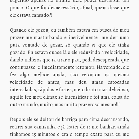
sugerido apenas no intuito dele poder descansar um
pouco. O que foi desnecessário, afinal, quem disse que
ele estava cansado?!
Quando ele gozou, eu também estava em busca do meu
prazer me masturbando e incrivelmente me deu uma
puta vontade de gozar, só quando vi que ele tinha
gozado. Eu estava quase lá e ele reduzindo a velocidade,
dando indícios que ia tirar o pau, pedi desesperada que
continuasse e imediatamente retomou. Na verdade, ele
fez algo melhor ainda, não retomou na mesma
velocidade de antes, mas deu umas estocadas
intercaladas, rápidas e fortes, meio bruto mas delicioso,
aquilo fez meu clímax se intensificar e foi uma coisa de
outro mundo, muito, mas muito prazeroso mesmo!!!
Depois ele se deitou de barriga para cima descansando,
retirei sua camisinha e já tratei de ir me banhar, ainda
tínhamos 15 minutos e era o tempo exato para eu me