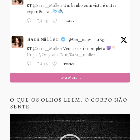
RT
@Sara__Muller
: Um banho com vista é outra
experiência…
Twitter
38
𝚂𝚊𝚛𝚊 𝙼ü𝚕𝚕𝚎𝚛
@sara__muller
·
4 Ago
RT
@Sara__Muller
: Vem assistir completo
Https://onlyfans.com/sara__muller
Twitter
39
Leia Mais...
O QUE OS OLHOS LEEM, O CORPO NÃO
SENTE
Tocador
de
vídeo