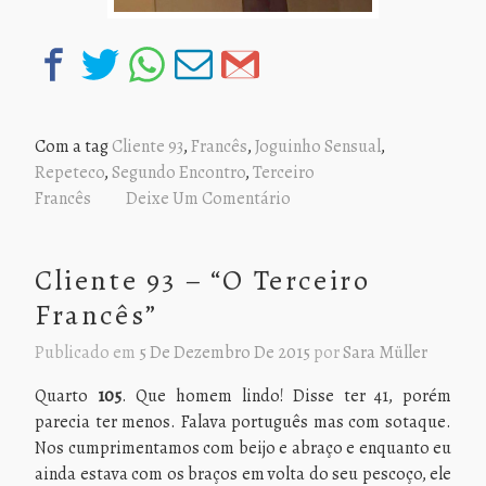
Com a tag
Cliente 93
,
Francês
,
Joguinho Sensual
,
Repeteco
,
Segundo Encontro
,
Terceiro
Francês
Deixe Um Comentário
Cliente 93 – “O Terceiro
Francês”
Publicado em
5 De Dezembro De 2015
por
Sara Müller
Quarto
105
. Que homem lindo! Disse ter 41, porém
parecia ter menos. Falava português mas com sotaque.
Nos cumprimentamos com beijo e abraço e enquanto eu
ainda estava com os braços em volta do seu pescoço, ele