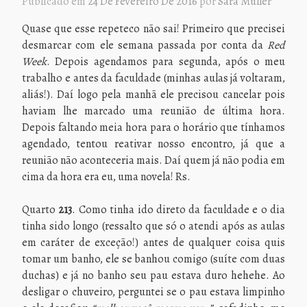
Publicado em
24 De Fevereiro De 2016
por
Sara Müller
Quase que esse repeteco não sai! Primeiro que precisei
desmarcar com ele semana passada por conta da
Red
Week
. Depois agendamos para segunda, após o meu
trabalho e antes da faculdade (minhas aulas já voltaram,
aliás!). Daí logo pela manhã ele precisou cancelar pois
haviam lhe marcado uma reunião de última hora.
Depois faltando meia hora para o horário que tínhamos
agendado, tentou reativar nosso encontro, já que a
reunião não aconteceria mais. Daí quem já não podia em
cima da hora era eu, uma novela! Rs.
Quarto
213
. Como tinha ido direto da faculdade e o dia
tinha sido longo (ressalto que só o atendi após as aulas
em caráter de exceção!) antes de qualquer coisa quis
tomar um banho, ele se banhou comigo (suíte com duas
duchas) e já no banho seu pau estava duro hehehe. Ao
desligar o chuveiro, perguntei se o pau estava limpinho