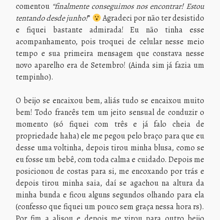
comentou
“finalmente conseguimos nos encontrar! Estou
tentando desde junho!
”
Agradeci por não ter desistido
e fiquei bastante admirada! Eu não tinha esse
acompanhamento, pois troquei de celular nesse meio
tempo e sua primeira mensagem que constava nesse
novo aparelho era de Setembro! (Ainda sim já fazia um
tempinho).
O beijo se encaixou bem, aliás tudo se encaixou muito
bem! Todo francês tem um jeito sensual de conduzir o
momento (só fiquei com três e já falo cheia de
propriedade haha) ele me pegou pelo braço para que eu
desse uma voltinha, depois tirou minha blusa, como se
eu fosse um bebê, com toda calma e cuidado. Depois me
posicionou de costas para si, me encoxando por trás e
depois tirou minha saia, daí se agachou na altura da
minha bunda e ficou alguns segundos olhando para ela
(confesso que fiquei um pouco sem graça nessa hora rs).
Por fim a alisou e depois me virou para outro beijo