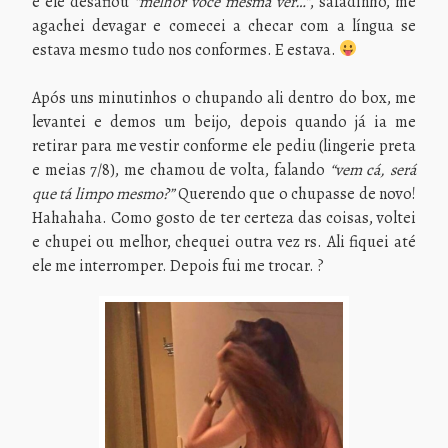
e ele desafiou
“melhor você mesma ver…”
, safadinho, me
agachei devagar e comecei a checar com a língua se
estava mesmo tudo nos conformes. E estava.
Após uns minutinhos o chupando ali dentro do box, me
levantei e demos um beijo, depois quando já ia me
retirar para me vestir conforme ele pediu (lingerie preta
e meias 7/8), me chamou de volta, falando
“vem cá, será
que tá limpo mesmo?”
Querendo que o chupasse de novo!
Hahahaha. Como gosto de ter certeza das coisas, voltei
e chupei ou melhor, chequei outra vez rs. Ali fiquei até
ele me interromper. Depois fui me trocar. ?