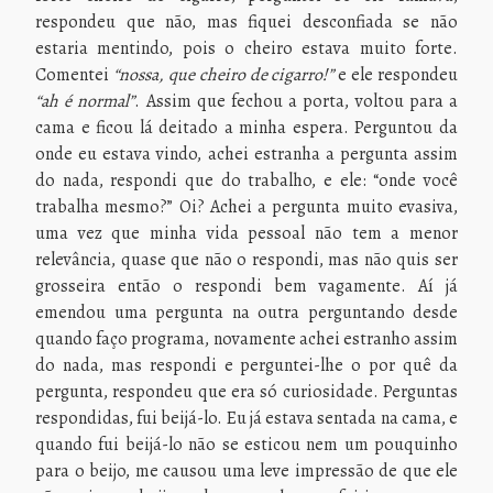
respondeu que não, mas fiquei desconfiada se não
estaria mentindo, pois o cheiro estava muito forte.
Comentei
“nossa, que cheiro de cigarro!”
e ele respondeu
“ah é normal”
. Assim que fechou a porta, voltou para a
cama e ficou lá deitado a minha espera. Perguntou da
onde eu estava vindo, achei estranha a pergunta assim
do nada, respondi que do trabalho, e ele: “onde você
trabalha mesmo?” Oi? Achei a pergunta muito evasiva,
uma vez que minha vida pessoal não tem a menor
relevância, quase que não o respondi, mas não quis ser
grosseira então o respondi bem vagamente. Aí já
emendou uma pergunta na outra perguntando desde
quando faço programa, novamente achei estranho assim
do nada, mas respondi e perguntei-lhe o por quê da
pergunta, respondeu que era só curiosidade. Perguntas
respondidas, fui beijá-lo. Eu já estava sentada na cama, e
quando fui beijá-lo não se esticou nem um pouquinho
para o beijo, me causou uma leve impressão de que ele