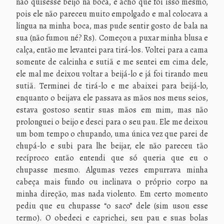
não quisesse beijo na boca, e acho que foi isso mesmo,
pois ele não pareceu muito empolgado e mal colocava a
língua na minha boca, mas pude sentir gosto de bala na
sua (não fumou né? Rs). Começou a puxar minha blusa e
calça, então me levantei para tirá-los. Voltei para a cama
somente de calcinha e sutiã e me sentei em cima dele,
ele mal me deixou voltar a beijá-lo e já foi tirando meu
sutiã. Terminei de tirá-lo e me abaixei para beijá-lo,
enquanto o beijava ele passava as mãos nos meus seios,
estava gostoso sentir suas mãos em mim, mas não
prolonguei o beijo e desci para o seu pau. Ele me deixou
um bom tempo o chupando, uma única vez que parei de
chupá-lo e subi para lhe beijar, ele não pareceu tão
recíproco então entendi que só queria que eu o
chupasse mesmo. Algumas vezes empurrava minha
cabeça mais fundo ou inclinava o próprio corpo na
minha direção, mas nada violento. Em certo momento
pediu que eu chupasse “o saco” dele (sim usou esse
termo). O obedeci e caprichei, seu pau e suas bolas