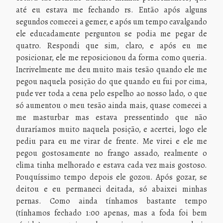
até eu estava me fechando rs. Então após alguns
segundos comecei a gemer, e após um tempo cavalgando
ele educadamente perguntou se podia me pegar de
quatro. Respondi que sim, claro, e após eu me
posicionar, ele me reposicionou da forma como queria.
Incrivelmente me deu muito mais tesão quando ele me
pegou naquela posição do que quando eu fui por cima,
pude ver toda a cena pelo espelho ao nosso lado, o que
só aumentou o meu tesão ainda mais, quase comecei a
me masturbar mas estava pressentindo que não
duraríamos muito naquela posição, e acertei, logo ele
pediu para eu me virar de frente. Me virei e ele me
pegou gostosamente no frango assado, realmente o
clima tinha melhorado e estava cada vez mais gostoso.
Pouquíssimo tempo depois ele gozou. Após gozar, se
deitou e eu permaneci deitada, só abaixei minhas
pernas. Como ainda tínhamos bastante tempo
(tínhamos fechado 1:00 apenas, mas a foda foi bem