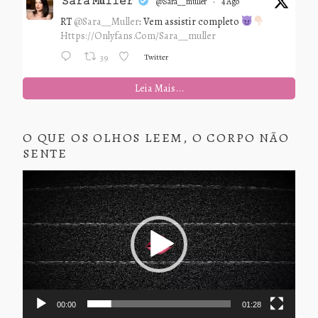
𝚂𝚊𝚛𝚊 𝙼ü𝚕𝚕𝚎𝚛
@sara__muller
·
4 Ago
RT
@Sara__Muller
: Vem assistir completo
Https://onlyfans.com/sara__muller
Twitter
39
Leia Mais...
O QUE OS OLHOS LEEM, O CORPO NÃO
SENTE
Tocador
de
vídeo
00:00
01:28