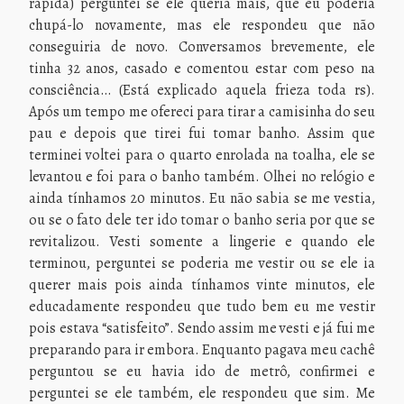
rápida) perguntei se ele queria mais, que eu poderia
chupá-lo novamente, mas ele respondeu que não
conseguiria de novo. Conversamos brevemente, ele
tinha 32 anos, casado e comentou estar com peso na
consciência… (Está explicado aquela frieza toda rs).
Após um tempo me ofereci para tirar a camisinha do seu
pau e depois que tirei fui tomar banho. Assim que
terminei voltei para o quarto enrolada na toalha, ele se
levantou e foi para o banho também. Olhei no relógio e
ainda tínhamos 20 minutos. Eu não sabia se me vestia,
ou se o fato dele ter ido tomar o banho seria por que se
revitalizou. Vesti somente a lingerie e quando ele
terminou, perguntei se poderia me vestir ou se ele ia
querer mais pois ainda tínhamos vinte minutos, ele
educadamente respondeu que tudo bem eu me vestir
pois estava “satisfeito”. Sendo assim me vesti e já fui me
preparando para ir embora. Enquanto pagava meu cachê
perguntou se eu havia ido de metrô, confirmei e
perguntei se ele também, ele respondeu que sim. Me