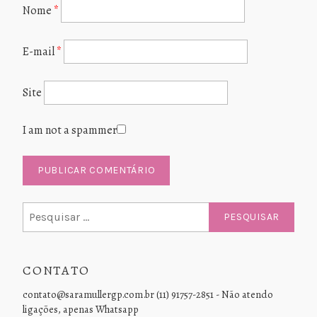
Nome
*
E-mail
*
Site
I am not a spammer
Pesquisar
por:
CONTATO
contato@saramullergp.com.br (11) 91757-2851 - Não atendo
ligações, apenas Whatsapp