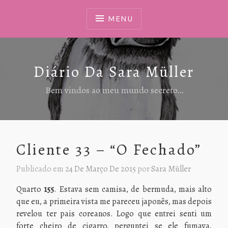
Ir
Para
MENU
Conteúdo
Diário Da Sara Müller
Bem vindos ao meu mundo secreto…
Cliente 33 – “O Fechado”
Publicado em
24 De Março De 2015
por
Sara Müller
Quarto
155
. Estava sem camisa, de bermuda, mais alto
que eu, a primeira vista me pareceu japonês, mas depois
revelou ter pais coreanos. Logo que entrei senti um
forte cheiro de cigarro, perguntei se ele fumava,