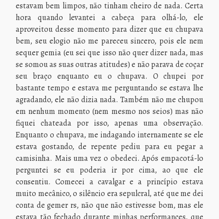
estavam bem limpos, não tinham cheiro de nada. Certa
hora quando levantei a cabeça para olhá-lo, ele
aproveitou desse momento para dizer que eu chupava
bem, seu elogio não me pareceu sincero, pois ele nem
sequer gemia (eu sei que isso não quer dizer nada, mas
se somou as suas outras atitudes) e não parava de coçar
seu braço enquanto eu o chupava. O chupei por
bastante tempo e estava me perguntando se estava lhe
agradando, ele não dizia nada. Também não me chupou
em nenhum momento (nem mesmo nos seios) mas não
fiquei chateada por isso, apenas uma observação.
Enquanto o chupava, me indagando internamente se ele
estava gostando, de repente pediu para eu pegar a
camisinha. Mais uma vez o obedeci. Após empacotá-lo
perguntei se eu poderia ir por cima, ao que ele
consentiu. Comecei a cavalgar e a princípio estava
muito mecânico, o silêncio era sepulcral, até que me dei
conta de gemer rs, não que não estivesse bom, mas ele
estava tão fechado durante minhas performances, que