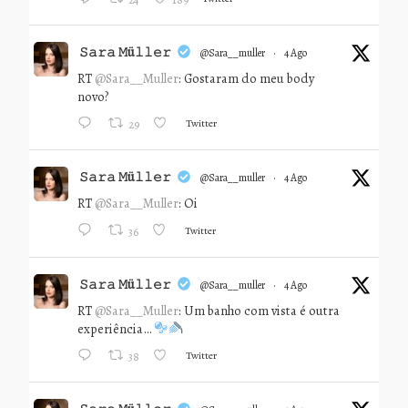
𝚂𝚊𝚛𝚊 𝙼ü𝚕𝚕𝚎𝚛
@sara__muller
·
4 Ago
RT
@Sara__Muller
: Gostaram do meu body
novo?
Twitter
29
𝚂𝚊𝚛𝚊 𝙼ü𝚕𝚕𝚎𝚛
@sara__muller
·
4 Ago
RT
@Sara__Muller
: Oi
Twitter
36
𝚂𝚊𝚛𝚊 𝙼ü𝚕𝚕𝚎𝚛
@sara__muller
·
4 Ago
RT
@Sara__Muller
: Um banho com vista é outra
experiência…
Twitter
38