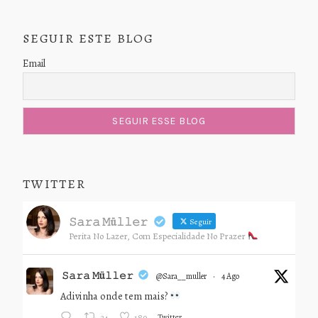
SEGUIR ESTE BLOG
Email
TWITTER
𝚂𝚊𝚛𝚊 𝙼ü𝚕𝚕𝚎𝚛
Seguir
Perita No Lazer, Com Especialidade No Prazer
𝚂𝚊𝚛𝚊 𝙼ü𝚕𝚕𝚎𝚛
@sara__muller
·
4 Ago
Adivinha onde tem mais?
Twitter
24
189