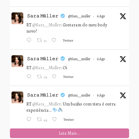
𝚂𝚊𝚛𝚊 𝙼ü𝚕𝚕𝚎𝚛
@sara__muller
·
6 Ago
RT
@Sara__Muller
: Gostaram do meu body
novo?
Twitter
31
𝚂𝚊𝚛𝚊 𝙼ü𝚕𝚕𝚎𝚛
@sara__muller
·
6 Ago
RT
@Sara__Muller
: Oi
Twitter
36
𝚂𝚊𝚛𝚊 𝙼ü𝚕𝚕𝚎𝚛
@sara__muller
·
6 Ago
RT
@Sara__Muller
: Um banho com vista é outra
experiência…
Twitter
44
Leia Mais...