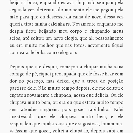
beijo na boca, e quando estava chupando seu pau pela
segunda vez, determinado momento ele me pegou pela
mão para que eu descesse da cama de novo, dessa vez
queria tirar minha calcinha rs. Novamente enquanto me
despia ficou beijando meu corpo e chupando meus
seios, até soltou um novo elogio, que ali pessoalmente
eu era muito melhor que nas fotos, novamente fiquei
com cara de boba com o elogio rs.
Depois que me despiu, começou a chupar minha xana
comigo de pé, fiquei preocupada que ele fosse ficar com
dor no pescoço, mas deixei que a troca de posição
partisse dele. Não muito tempo depois, ele me deitou e
engatou novamente a chupada, nossa que delícia! Ou ele
chupava muito bem, ou era eu que estava muito tempo
sem atender ninguém, pois gozei rapidinho!! Falei
anestesiada que ele chupava muito bem, e ele
respondeu que minha xana que era gostosa, hummmm.
<3 Assim que gozei, voltei a chupá-lo, depois subi em