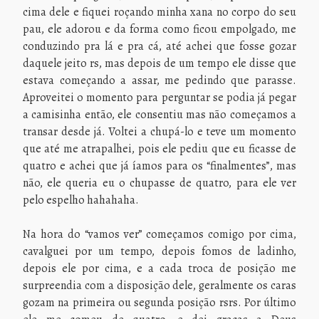
cima dele e fiquei roçando minha xana no corpo do seu
pau, ele adorou e da forma como ficou empolgado, me
conduzindo pra lá e pra cá, até achei que fosse gozar
daquele jeito rs, mas depois de um tempo ele disse que
estava começando a assar, me pedindo que parasse.
Aproveitei o momento para perguntar se podia já pegar
a camisinha então, ele consentiu mas não começamos a
transar desde já. Voltei a chupá-lo e teve um momento
que até me atrapalhei, pois ele pediu que eu ficasse de
quatro e achei que já íamos para os “finalmentes”, mas
não, ele queria eu o chupasse de quatro, para ele ver
pelo espelho hahahaha.
Na hora do “vamos ver” começamos comigo por cima,
cavalguei por um tempo, depois fomos de ladinho,
depois ele por cima, e a cada troca de posição me
surpreendia com a disposição dele, geralmente os caras
gozam na primeira ou segunda posição rsrs. Por último