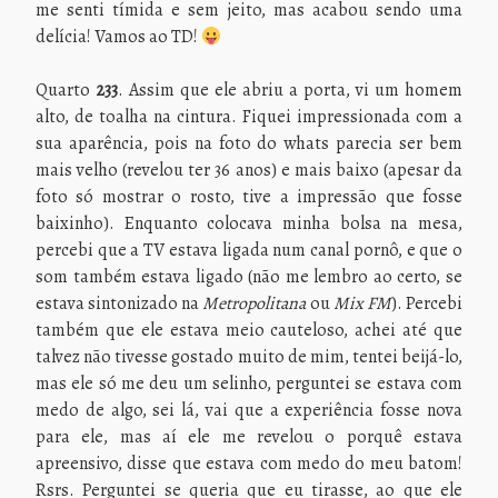
me senti tímida e sem jeito, mas acabou sendo uma
delícia! Vamos ao TD!
Quarto
233
. Assim que ele abriu a porta, vi um homem
alto, de toalha na cintura. Fiquei impressionada com a
sua aparência, pois na foto do whats parecia ser bem
mais velho (revelou ter 36 anos) e mais baixo (apesar da
foto só mostrar o rosto, tive a impressão que fosse
baixinho). Enquanto colocava minha bolsa na mesa,
percebi que a TV estava ligada num canal pornô, e que o
som também estava ligado (não me lembro ao certo, se
estava sintonizado na
Metropolitana
ou
Mix FM
). Percebi
também que ele estava meio cauteloso, achei até que
talvez não tivesse gostado muito de mim, tentei beijá-lo,
mas ele só me deu um selinho, perguntei se estava com
medo de algo, sei lá, vai que a experiência fosse nova
para ele, mas aí ele me revelou o porquê estava
apreensivo, disse que estava com medo do meu batom!
Rsrs. Perguntei se queria que eu tirasse, ao que ele