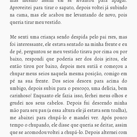
mas mesmo assim ele se levantou para apagar.
Aproveitei para tirar o sapato, depois voltei já subindo
na cama, mas ele acabou me levantando de novo, pois
queria tirar meu vestido.
Me senti uma criança sendo despida pelo pai rsrs, mas
foi interessante, ele estava sentado na minha frente e eu
de pé, perguntou se meu vestido tirava por cima ou por
baixo, respondi que poderia ser dos dois jeitos, ele
então tirou por baixo, depois meu sutiã e começou a
chupar meus seios naquela mesma posição, comigo em
pé na sua frente. Dos seios desceu para acima do
umbigo, depois subiu para o pescoço, uma delícia, bem
carinhoso! Enquanto ele fazia isso, fechei meus olhos e
grudei nos seus cabelos. Depois fui descendo minha
mão para seu pau (a essa altura ele já estava sem toalha),
me abaixei para chupá-lo e mandei ver. Após pouco
tempo o chupando, ele disse que queria se deitar, assim
que se acomodou voltei a chupá-lo. Depois alternei com