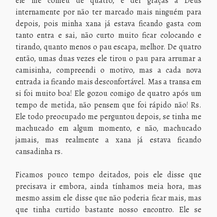
ele me comeu de quatro, e dei graças a Deus
internamente por não ter marcado mais ninguém para
depois, pois minha xana já estava ficando gasta com
tanto entra e sai, não curto muito ficar colocando e
tirando, quanto menos o pau escapa, melhor. De quatro
então, umas duas vezes ele tirou o pau para arrumar a
camisinha, compreendi o motivo, mas a cada nova
entrada ia ficando mais desconfortável. Mas a transa em
si foi muito boa! Ele gozou comigo de quatro após um
tempo de metida, não pensem que foi rápido não! Rs.
Ele todo preocupado me perguntou depois, se tinha me
machucado em algum momento, e não, machucado
jamais, mas realmente a xana já estava ficando
cansadinha rs.
Ficamos pouco tempo deitados, pois ele disse que
precisava ir embora, ainda tínhamos meia hora, mas
mesmo assim ele disse que não poderia ficar mais, mas
que tinha curtido bastante nosso encontro. Ele se