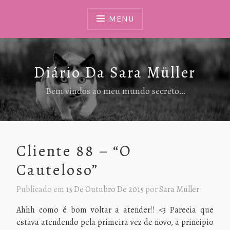
Ir
Para
MENU
Conteúdo
Diário Da Sara Müller
Bem vindos ao meu mundo secreto…
Cliente 88 – “O
Cauteloso”
Publicado em
15 De Outubro De 2015
por
Sara Müller
Ahhh como é bom voltar a atender!! <3 Parecia que
estava atendendo pela primeira vez de novo, a princípio