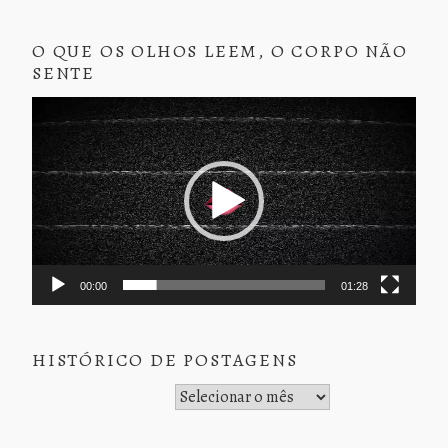
O QUE OS OLHOS LEEM, O CORPO NÃO
SENTE
Tocador
de
vídeo
00:00
01:28
HISTÓRICO DE POSTAGENS
Histórico de Postagens