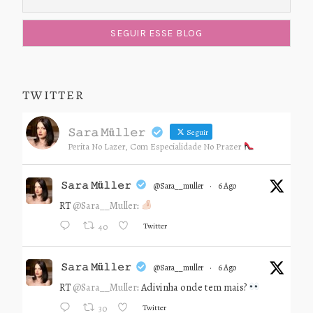
TWITTER
𝚂𝚊𝚛𝚊 𝙼ü𝚕𝚕𝚎𝚛
Seguir
Perita No Lazer, Com Especialidade No Prazer
𝚂𝚊𝚛𝚊 𝙼ü𝚕𝚕𝚎𝚛
@sara__muller
·
6 Ago
RT
@Sara__Muller
:
Twitter
40
𝚂𝚊𝚛𝚊 𝙼ü𝚕𝚕𝚎𝚛
@sara__muller
·
6 Ago
RT
@Sara__Muller
: Adivinha onde tem mais?
Twitter
30