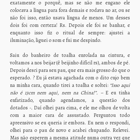
exatamente o porquê, mas se não me engano ele
colocava a língua para fora demais e rodava no ar, ou se
não foi isso, então usava língua de menos. Um desses
dois foi com certeza! Rs. Depois ele foi se banhar, e
enquanto isso fiz o ritual de sempre: ajustei a
iluminação, liguei o som e fui me despindo.
Saiu do banheiro de toalha enrolada na cintura, e
voltamos a nos beijar (ê beijinho difícil rs), ambos de pé.
Depois desci para seu pau, que era mais grosso do que o
esperado. ? Eu já estava agachada com o dito cujo bem
na minha cara, quando tirei a toalha e soltei:
“Isso aqui
não é 13cm nem aqui, nem na China!”. –
E eu tinha
enfatizado, quando agendamos, a questão dos
dotados
-.
Daí olhei para cima, e ele me olhou de volta
com a maior cara de assustado. Perguntou todo
apreensivo se eu queria ir embora. Eu nem o respondi,
olhei para o pau de novo e acabei chupando. Relevei.
Mas não esperem a mesma atitude numa outra vez que