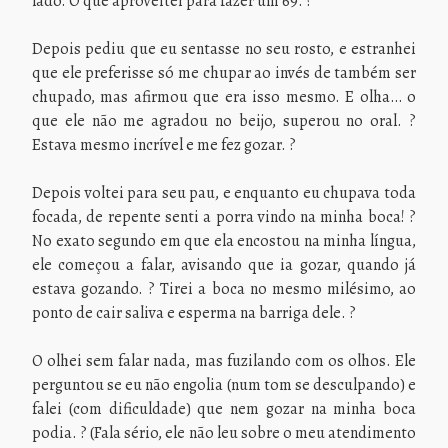
lado. O que aproveitei para fazer um 69. ?
Depois pediu que eu sentasse no seu rosto, e estranhei
que ele preferisse só me chupar ao invés de também ser
chupado, mas afirmou que era isso mesmo. E olha… o
que ele não me agradou no beijo, superou no oral. ?
Estava mesmo incrível e me fez gozar. ?
Depois voltei para seu pau, e enquanto eu chupava toda
focada, de repente senti a porra vindo na minha boca! ?
No exato segundo em que ela encostou na minha língua,
ele começou a falar, avisando que ia gozar, quando já
estava gozando. ? Tirei a boca no mesmo milésimo, ao
ponto de cair saliva e esperma na barriga dele. ?
O olhei sem falar nada, mas fuzilando com os olhos. Ele
perguntou se eu não engolia (num tom se desculpando) e
falei (com dificuldade) que nem gozar na minha boca
podia. ? (Fala sério, ele não leu sobre o meu atendimento