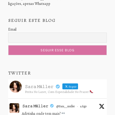
ligações, apenas Whatsapp
SEGUIR ESTE BLOG
Email
TWITTER
𝚂𝚊𝚛𝚊 𝙼ü𝚕𝚕𝚎𝚛
Seguir
Perita No Lazer, Com Especialidade No Prazer
𝚂𝚊𝚛𝚊 𝙼ü𝚕𝚕𝚎𝚛
@sara__muller
·
4 Ago
Adivinha onde tem mais?