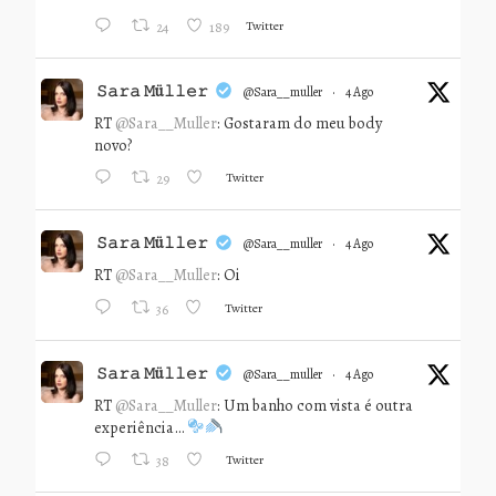
Twitter
24
189
𝚂𝚊𝚛𝚊 𝙼ü𝚕𝚕𝚎𝚛
@sara__muller
·
4 Ago
RT
@Sara__Muller
: Gostaram do meu body
novo?
Twitter
29
𝚂𝚊𝚛𝚊 𝙼ü𝚕𝚕𝚎𝚛
@sara__muller
·
4 Ago
RT
@Sara__Muller
: Oi
Twitter
36
𝚂𝚊𝚛𝚊 𝙼ü𝚕𝚕𝚎𝚛
@sara__muller
·
4 Ago
RT
@Sara__Muller
: Um banho com vista é outra
experiência…
Twitter
38