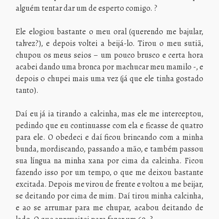
alguém tentar dar um de esperto comigo. ?
Ele elogiou bastante o meu oral (querendo me bajular,
talvez?), e depois voltei a beijá-lo. Tirou o meu sutiã,
chupou os meus seios – um pouco brusco e certa hora
acabei dando uma bronca por machucar meu mamilo -, e
depois o chupei mais uma vez (já que ele tinha gostado
tanto).
Daí eu já ia tirando a calcinha, mas ele me interceptou,
pedindo que eu continuasse com ela e ficasse de quatro
para ele. O obedeci e daí ficou brincando com a minha
bunda, mordiscando, passando a mão, e também passou
sua língua na minha xana por cima da calcinha. Ficou
fazendo isso por um tempo, o que me deixou bastante
excitada. Depois me virou de frente e voltou a me beijar,
se deitando por cima de mim. Daí tirou minha calcinha,
e ao se arrumar para me chupar, acabou deitando de