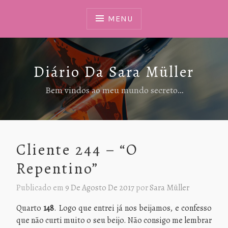
Ir
Para
MENU
Conteúdo
Diário Da Sara Müller
Bem vindos ao meu mundo secreto…
Cliente 244 – “O
Repentino”
Publicado em
9 De Agosto De 2017
por
Sara Müller
Quarto
148
. Logo que entrei já nos beijamos, e confesso
que não curti muito o seu beijo. Não consigo me lembrar