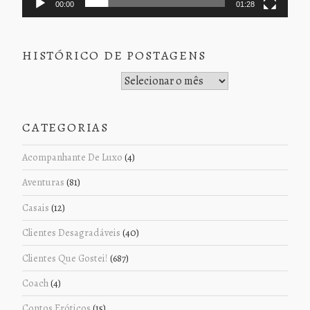
00:00
01:28
HISTÓRICO DE POSTAGENS
Histórico de Postagens
CATEGORIAS
Acompanhante De Luxo
(4)
Aventuras
(81)
Casais
(12)
Clientes Desagradáveis
(40)
Clientes Que Gostei!
(687)
Coach
(4)
Contos Eróticos
(15)