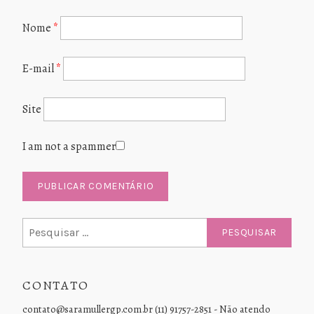
Nome
*
E-mail
*
Site
I am not a spammer
Pesquisar
por:
CONTATO
contato@saramullergp.com.br (11) 91757-2851 - Não atendo