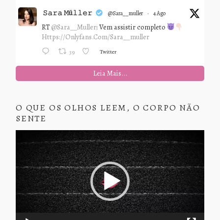
𝚂𝚊𝚛𝚊 𝙼ü𝚕𝚕𝚎𝚛
@sara__muller
·
4 Ago
RT
@Sara__Muller
: Vem assistir completo
Https://onlyfans.com/sara__muller
Twitter
39
Leia Mais...
O QUE OS OLHOS LEEM, O CORPO NÃO
SENTE
Tocador
de
vídeo