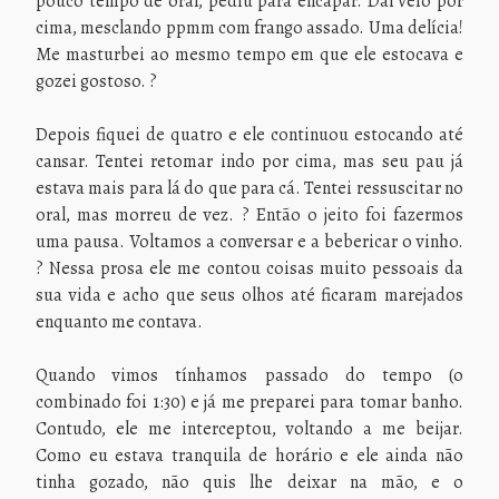
pouco tempo de oral, pediu para encapar. Daí veio por
cima, mesclando ppmm com frango assado. Uma delícia!
Me masturbei ao mesmo tempo em que ele estocava e
gozei gostoso. ?
Depois fiquei de quatro e ele continuou estocando até
cansar. Tentei retomar indo por cima, mas seu pau já
estava mais para lá do que para cá. Tentei ressuscitar no
oral, mas morreu de vez. ? Então o jeito foi fazermos
uma pausa. Voltamos a conversar e a bebericar o vinho.
? Nessa prosa ele me contou coisas muito pessoais da
sua vida e acho que seus olhos até ficaram marejados
enquanto me contava.
Quando vimos tínhamos passado do tempo (o
combinado foi 1:30) e já me preparei para tomar banho.
Contudo, ele me interceptou, voltando a me beijar.
Como eu estava tranquila de horário e ele ainda não
tinha gozado, não quis lhe deixar na mão, e o