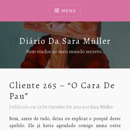
Ir
Para
MENU
Conteúdo
Diário Da Sara Müller
Bem vindos ao meu mundo secreto…
Cliente 265 – “O Cara De
Pau”
Publicado em
23 De Outubro De 2017
por
Sara Müller
Bom, antes de tudo, deixa eu explicar o porquê deste
apelido. Ele já havia agendado comigo numa outra