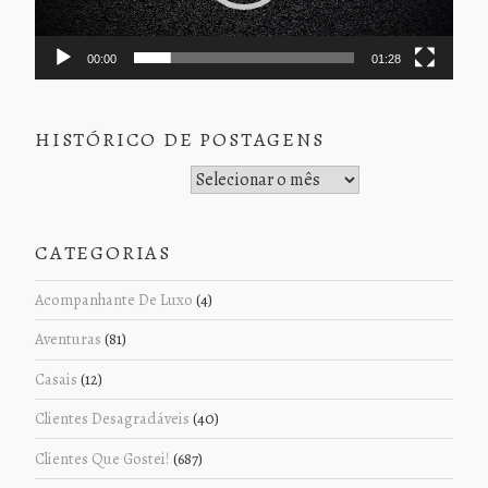
00:00
01:28
HISTÓRICO DE POSTAGENS
Histórico de Postagens
CATEGORIAS
Acompanhante De Luxo
(4)
Aventuras
(81)
Casais
(12)
Clientes Desagradáveis
(40)
Clientes Que Gostei!
(687)