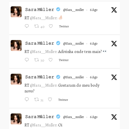
𝚂𝚊𝚛𝚊 𝙼ü𝚕𝚕𝚎𝚛
@sara__muller
·
6 Ago
RT
@Sara__Muller
:
Twitter
40
𝚂𝚊𝚛𝚊 𝙼ü𝚕𝚕𝚎𝚛
@sara__muller
·
6 Ago
RT
@Sara__Muller
: Adivinha onde tem mais?
Twitter
30
𝚂𝚊𝚛𝚊 𝙼ü𝚕𝚕𝚎𝚛
@sara__muller
·
6 Ago
RT
@Sara__Muller
: Gostaram do meu body
novo?
Twitter
31
𝚂𝚊𝚛𝚊 𝙼ü𝚕𝚕𝚎𝚛
@sara__muller
·
6 Ago
RT
@Sara__Muller
: Oi