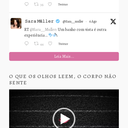
Twitter
36
𝚂𝚊𝚛𝚊 𝙼ü𝚕𝚕𝚎𝚛
@sara__muller
·
6 Ago
RT
@Sara__Muller
: Um banho com vista é outra
experiência…
Twitter
44
Leia Mais...
O QUE OS OLHOS LEEM, O CORPO NÃO
SENTE
Tocador
de
vídeo