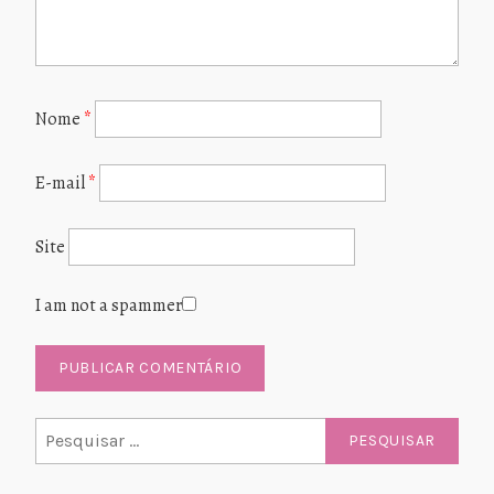
Nome
*
E-mail
*
Site
I am not a spammer
Pesquisar
por: