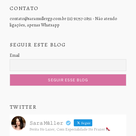
CONTATO
contato@saramullergp.com.br (11) 91757-2851 - Não atendo
ligações, apenas Whatsapp
SEGUIR ESTE BLOG
Email
TWITTER
𝚂𝚊𝚛𝚊 𝙼ü𝚕𝚕𝚎𝚛
Seguir
Perita No Lazer, Com Especialidade No Prazer