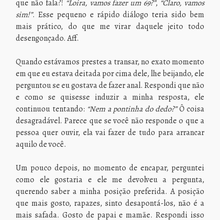
que não fala?!
“Loira, vamos fazer um 69?”
,
“Claro, vamos
sim!”
. Esse pequeno e rápido diálogo teria sido bem
mais prático, do que me virar daquele jeito todo
desengonçado. Aff.
Quando estávamos prestes a transar, no exato momento
em que eu estava deitada por cima dele, lhe beijando, ele
perguntou se eu gostava de fazer anal. Respondi que não
e como se quisesse induzir a minha resposta, ele
continuou tentando:
“Nem a pontinha do dedo?”
Ô coisa
desagradável. Parece que se você não responde o que a
pessoa quer ouvir, ela vai fazer de tudo para arrancar
aquilo de você.
Um pouco depois, no momento de encapar, perguntei
como ele gostaria e ele me devolveu a pergunta,
querendo saber a minha posição preferida. A posição
que mais gosto, rapazes, sinto desapontá-los, não é a
mais safada. Gosto de papai e mamãe. Respondi isso