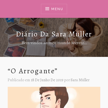
Ir
Para
MENU
Conteúdo
Diário Da Sara Müller
Bem vindos ao meu mundo secreto…
“O Arrogante”
Publicado em
18 De Junho De 2019
por
Sara Müller