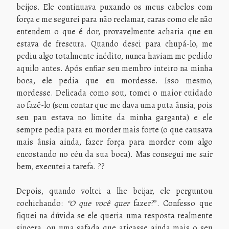
beijos. Ele continuava puxando os meus cabelos com
força e me segurei para não reclamar, caras como ele não
entendem o que é dor, provavelmente acharia que eu
estava de frescura. Quando desci para chupá-lo, me
pediu algo totalmente inédito, nunca haviam me pedido
aquilo antes. Após enfiar seu membro inteiro na minha
boca, ele pedia que eu mordesse. Isso mesmo,
mordesse. Delicada como sou, tomei o maior cuidado
ao fazê-lo (sem contar que me dava uma puta ânsia, pois
seu pau estava no limite da minha garganta) e ele
sempre pedia para eu morder mais forte (o que causava
mais ânsia ainda, fazer força para morder com algo
encostando no céu da sua boca). Mas consegui me sair
bem, executei a tarefa. ??
Depois, quando voltei a lhe beijar, ele perguntou
cochichando:
“O que você quer
fazer?”. Confesso que
fiquei na dúvida se ele queria uma resposta realmente
sincera, ou uma safada que atiçasse ainda mais o seu