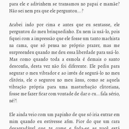
para ele e adivinhem se transamos no papai e mamãe?
Não sei nem pra que ele perguntou… ?
Acabei indo por cima e antes que eu sentasse, ele
perguntou do meu brinquedinho. Eu nem ia usá-lo, pois
fiquei com a impressão que ele fosse um tanto machista
na cama, que só pensa no próprio prazer, mas me
surpreendeu quando me deu essa liberdade para usá-lo.
Mas como quando toda a esmola é demais o santo
desconfia, desta vez não foi diferente. Ele pediu para
segurar o meu vibrador e ao invés de segurá-lo no meu
clitóris, ele o segurou no meu ânus, como se aquela
vibração própria para uma masturbação clitoriana,
fosse me fazer ficar com vontade de dar o cu… fala sério,
né?!
Ele ainda veio com um papinho de que só iria entrar em
mim quando eu estivesse afim. Pior do que um cara
desagradável que te come e foda-se se você está