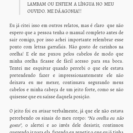
LAMBAM OU ENFIEM A LÍNGUA NO MEU
OUVIDO. ME DÁ AGONIA!!!
Eu já citei isso em outros relatos, mas é claro que não
espero que a pessoa tenha o manual completo antes de
sair comigo, por isso achei importante relembrar esse
ponto com letras garrafais. Não gosto de carinhos na
orelha! E ele me puxou pelos cabelos de modo que
minha orelha ficasse de fácil acesso para sua boca.
Tentei me esquivar quando percebi o que ele estava
pretendendo fazer e impressionantemente ele não
deixava eu me mexer, continuava segurando meus
cabelos e minha cabeça de um jeito forte, como se não
quisesse que eu saísse daquela posição.
O jeito foi eu avisar verbalmente, já que ele não estava
percebendo os sinais do meu corpo:
“Na orelha eu não
gosto”,
o alertei e ao invés dele desistir, continuou
querendo ir para ela, fazendo eu repetir o que eu já tinha