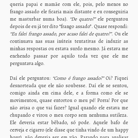
queria papai e mamãe com ele, pois, pelo menos no
frango assado ele ficaria mais distante e eu conseguiria
me masturbar numa boa).
“De quatro?”
ele perguntou
depois de eu já ter dito “frango assado”. Quase respondi:
“Eu falei frango assado, por acaso falei de quatro?”
. Ou ele
continuava nas suas inúteis tentativas de induzir as
minhas respostas ou estava surdo mesmo. Já estava me
enchendo passar por aquilo toda vez que ele me
perguntava algo.
Daí ele perguntou:
“Como é frango assado?”
Oi? Fiquei
desnorteada que ele não soubesse. Daí ele se sentou,
comigo ainda em cima dele, e a forma como ele se
movimentou, quase entortou o meu pé! Porra! Por que
não avisa o que vai fazer? Igual quando ele estava me
chupando e virou o meu corpo sem nenhuma sutileza.
Ele deveria estar bêbado, só pode. Aquele bafo de
cerveja e cigarro (ele disse que tinha vindo de um happy
hour), não deveria ser em vão. Parando para analisar