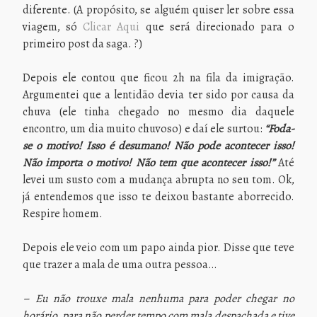
diferente. (A propósito, se alguém quiser ler sobre essa
viagem, só
Clicar Aqui
que será direcionado para o
primeiro post da saga. ?)
Depois ele contou que ficou 2h na fila da imigração.
Argumentei que a lentidão devia ter sido por causa da
chuva (ele tinha chegado no mesmo dia daquele
encontro, um dia muito chuvoso) e daí ele surtou:
“Foda-
se o motivo! Isso é desumano! Não pode acontecer isso!
Não importa o motivo! Não tem que acontecer isso!”
Até
levei um susto com a mudança abrupta no seu tom. Ok,
já entendemos que isso te deixou bastante aborrecido.
Respire homem.
Depois ele veio com um papo ainda pior. Disse que teve
que trazer a mala de uma outra pessoa…
– Eu não trouxe mala nenhuma para poder chegar no
horário, para não perder tempo com mala despachada e tive