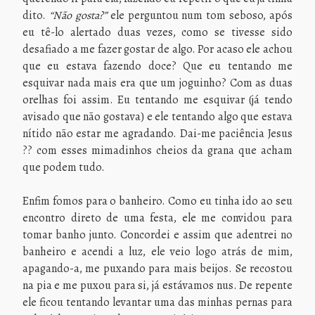
dito.
“Não gosta?”
ele perguntou num tom seboso, após
eu tê-lo alertado duas vezes, como se tivesse sido
desafiado a me fazer gostar de algo. Por acaso ele achou
que eu estava fazendo doce? Que eu tentando me
esquivar nada mais era que um joguinho? Com as duas
orelhas foi assim. Eu tentando me esquivar (já tendo
avisado que não gostava) e ele tentando algo que estava
nítido não estar me agradando. Dai-me paciência Jesus
?? com esses mimadinhos cheios da grana que acham
que podem tudo.
Enfim fomos para o banheiro. Como eu tinha ido ao seu
encontro direto de uma festa, ele me convidou para
tomar banho junto. Concordei e assim que adentrei no
banheiro e acendi a luz, ele veio logo atrás de mim,
apagando-a, me puxando para mais beijos. Se recostou
na pia e me puxou para si, já estávamos nus. De repente
ele ficou tentando levantar uma das minhas pernas para