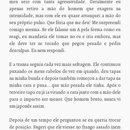
meu seio com tanta agressividade. Geralmente eu
apenas retiro a mão do homem que exagera na
intensidade, mas com ele eu quase arranquei a mão do
seu próprio pulso. Que fúria que me deu! Me surpreendi
comigo mesma. Se ele falasse um A pela forma como eu
reagi, eu mandaria ele tomar no cu e iria embora, mas
ele deve ter se tocado que pegou pesado e pediu
desculpas. Eu nem respondi.
E a transa seguiu cada vez mais selvagem. Ele continuou
puxando os meus cabelos de vez em quando, deu tapas
na minha bunda e depois também começou a dar tapa na
minha cara e puxa… que mão pesada ele tinha. Após o
terceiro tapa eu já ia virando a cara junto com a mão dele
para o impacto ser menor. Que homem bruto, nunca vi
um japonês assim.
Depois de um tempo ele perguntou se eu queria trocar
de posição. Sugeri que ele viesse no frango assado (nem