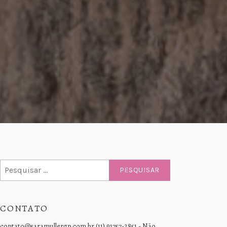
Pesquisar
por:
CONTATO
contato@saramullergp.com.br (11) 91757-2851 - Não