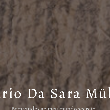
rio Da Sara Mü
Bem vindos ao meu mundo secreto…