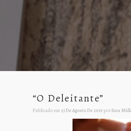
“O Deleitante”
Publicado em
23 De Agosto De 2019
por
Sara Müll