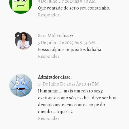
5 De Julho De 2023 Às 9:40 AM
Que vontade de ser o seu contatinho.
Responder
Sara Müller
disse:
5 De Julho De 2023 Às 9:54 AM
Possui alguns requisitos hahaha.
Responder
Admirador
disse:
14 De Julho De 2023 Às 10:45 PM
Hummmm….mais um relato sexy,
excitante como só vc sabe…deve ser bom
demais ouvir seus contos no pé do
ouvido….topa? s2
Responder