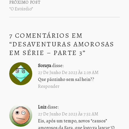
PRÓXIMO POST
“O Estúrdio”
7 COMENTÁRIOS EM
“
DESAVENTURAS AMOROSAS
EM SÉRIE – PARTE 3
”
Soraya
disse:
27 De Junho De 2023 Às 2:19 AM
Que pãozinho sem sal hein??
Responder
Luiz
disse:
27 De Junho De 2023 Às 7:32 AM
Eis, após um tempo, novos “causos”
amorosos da Sara, que logo va lançar ‘O