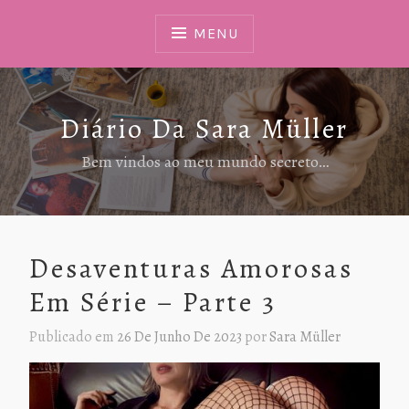
Ir
Para
MENU
Conteúdo
Diário Da Sara Müller
Bem vindos ao meu mundo secreto…
Desaventuras Amorosas
Em Série – Parte 3
Publicado em
26 De Junho De 2023
por
Sara Müller