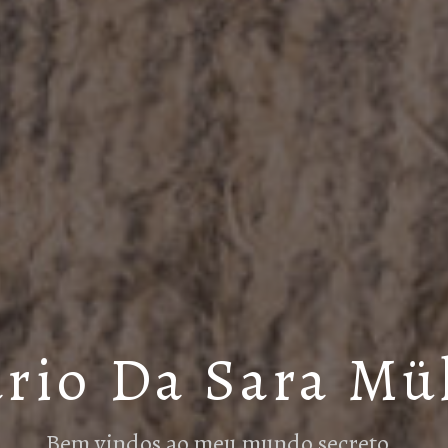
rio Da Sara Mü
Bem vindos ao meu mundo secreto…