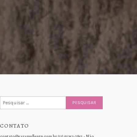
Pesquisar
por:
CONTATO
contato@saramullergp.com.br (11) 91757-2851 - Não