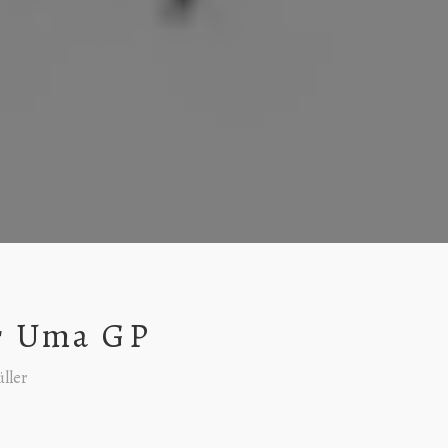
r Uma GP
ller