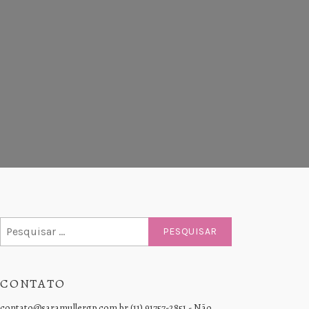
Pesquisar
por:
CONTATO
contato@saramullergp.com.br (11) 91757-2851 - Não