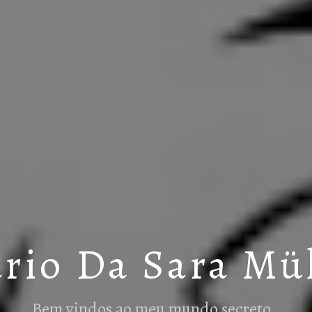
rio Da Sara Mü
Bem vindos ao meu mundo secreto…